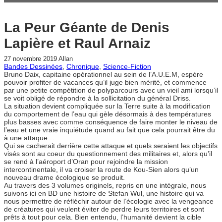
La Peur Géante de Denis
Lapière et Raul Arnaiz
27 novembre 2019
Allan
Bandes Dessinées
, 
Chronique
, 
Science-Fiction
Bruno Daix, capitaine opérationnel au sein de l’A.U.E.M, espère
pouvoir profiter de vacances qu’il juge bien mérité, et commence
par une petite compétition de polyparcours avec un vieil ami lorsqu’il
se voit obligé de répondre à la sollicitation du général Driss.
La situation devient compliquée sur la Terre suite à la modification
du comportement de l’eau qui gèle désormais à des températures
plus basses avec comme conséquence de faire monter le niveau de
l’eau et une vraie inquiétude quand au fait que cela pourrait être du
à une attaque…
Qui se cacherait derrière cette attaque et quels seraient les objectifs
visés sont au coeur du questionnement des militaires et, alors qu’il
se rend à l’aéroport d’Oran pour rejoindre la mission
intercontinentale, il va croiser la route de Kou-Sien alors qu’un
nouveau drame écologique se produit.
Au travers des 3 volumes originels, repris en une intégrale, nous
suivons ici en BD une histoire de Stefan Wul, une histoire qui va
nous permettre de réfléchir autour de l’écologie avec la vengeance
de créatures qui veulent éviter de perdre leurs territoires et sont
prêts à tout pour cela. Bien entendu, l’humanité devient la cible