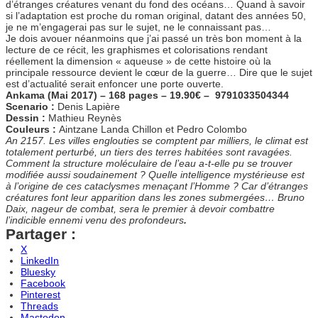
d’étranges créatures venant du fond des océans… Quand à savoir
si l’adaptation est proche du roman original, datant des années 50,
je ne m’engagerai pas sur le sujet, ne le connaissant pas…
Je dois avouer néanmoins que j’ai passé un très bon moment à la
lecture de ce récit, les graphismes et colorisations rendant
réellement la dimension « aqueuse » de cette histoire où la
principale ressource devient le cœur de la guerre… Dire que le sujet
est d’actualité serait enfoncer une porte ouverte.
Ankama (Mai 2017) – 168 pages – 19.90€ – 9791033504344
Scenario :
Denis Lapière
Dessin :
Mathieu Reynès
Couleurs :
Aintzane Landa Chillon et Pedro Colombo
An 2157. Les villes englouties se comptent par milliers, le climat est
totalement perturbé, un tiers des terres habitées sont ravagées.
Comment la structure moléculaire de l’eau a-t-elle pu se trouver
modifiée aussi soudainement ? Quelle intelligence mystérieuse est
à l’origine de ces cataclysmes menaçant l’Homme ? Car d’étranges
créatures font leur apparition dans les zones submergées… Bruno
Daix, nageur de combat, sera le premier à devoir combattre
l’indicible ennemi venu des profondeurs
.
Partager :
X
LinkedIn
Bluesky
Facebook
Pinterest
Threads
Mastodon