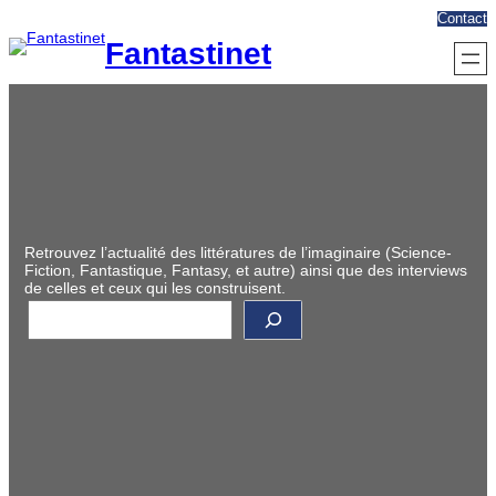
Aller
Contact
au
Fantastinet
contenu
Retrouvez l’actualité des littératures de l’imaginaire (Science-
Fiction, Fantastique, Fantasy, et autre) ainsi que des interviews
de celles et ceux qui les construisent.
R
e
c
h
e
r
c
h
e
r