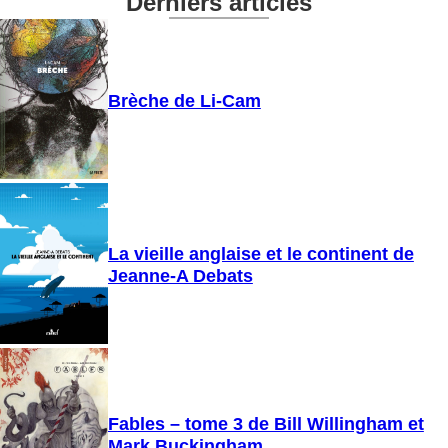
Derniers articles
Brèche de Li-Cam
La vieille anglaise et le continent de
Jeanne-A Debats
Fables – tome 3 de Bill Willingham et
Mark Buckingham