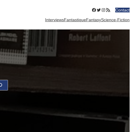
Facebook
Twitter
Instagram
Flux RSS
Contact
Interviews
Fantastique
Fantasy
Science-Fiction