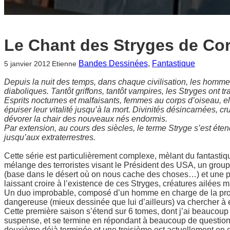
Le Chant des Stryges de Cor
Bandes Dessinées
, 
Fantastique
5 janvier 2012
Etienne
Depuis la nuit des temps, dans chaque civilisation, les homme
diaboliques. Tantôt griffons, tantôt vampires, les Stryges ont t
Esprits nocturnes et malfaisants, femmes au corps d’oiseau, e
épuiser leur vitalité jusqu’à la mort. Divinités désincarnées, cr
dévorer la chair des nouveaux nés endormis.
Par extension, au cours des siècles, le terme Stryge s’est éte
jusqu’aux extraterrestres.
Cette série est particulièrement complexe, mèlant du fantastiqu
mélange des terroristes visant le Président des USA, un group
(base dans le désert où on nous cache des choses…) et une 
laissant croire à l’existence de ces Stryges, créatures ailées m
Un duo improbable, composé d’un homme en charge de la prot
dangereuse (mieux dessinée que lui d’ailleurs) va chercher à e
Cette première saison s’étend sur 6 tomes, dont j’ai beaucoup 
suspense, et se termine en répondant à beaucoup de questions 
deuxième déjà terminée et une troisième est actuellement en c