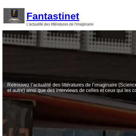
Aller
au
Fantastinet
contenu
L'actualité des littératures de l'imaginaire
Retrouvez l’actualité des littératures de l’imaginaire (Scienc
et autre) ainsi que des interviews de celles et ceux qui les c