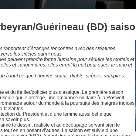
beyran/Guérineau (BD) saiso
s rapportent d’étranges rencontres avec des créatures
raversé les siècles parmi nous.
lles peuvent prendre forme humaine pour séduire les mortels et
uelles et sanguinaires, elles errent la nuit pour sucer le sang et
ndu à tout ce que l’homme craint : diable, sirènes, vampires…
e et du thriller/policier plus classique. La première saison
uscule qui le protège, une ambiance militaire à la Roswell
promenade autour du monde à la poursuite des maigres indices
alfaisantes.
ection du Président et d’une femme aussi belle que
n savoir plus.
aimé le dessin, réaliste et au découpage servant bien le
tout en en posant d’autres. La saison est suivie d’une
ours (janvier 2012). Autant dire qu’on ne lache pas une série