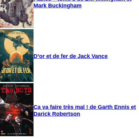
Mark Buckingham
D’or et de fer de Jack Vance
Ca va faire très mal ! de Garth Ennis et
Darick Robertson