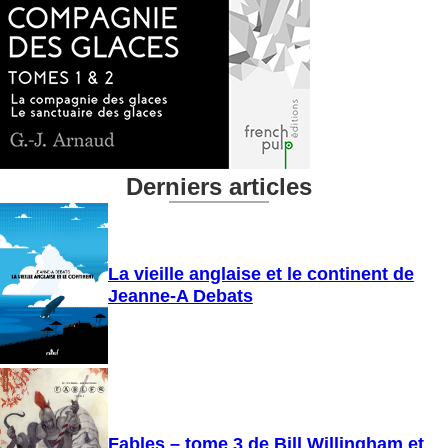
Derniers articles
La vieille anglaise et le continent de
Jeanne-A Debats
Fables – tome 3 de Bill Willingham et