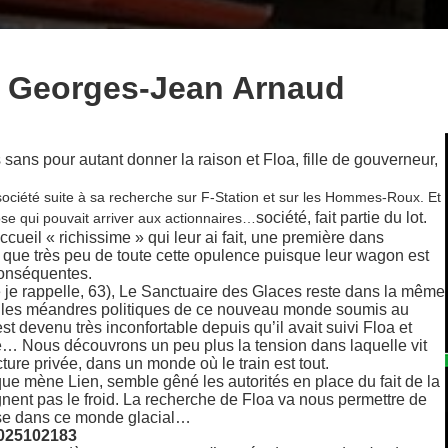
e Georges-Jean Arnaud
ans pour autant donner la raison et Floa, fille de gouverneur,
 société suite à sa recherche sur F-Station et sur les Hommes-Roux. Et
société, fait partie du lot.
hose qui pouvait arriver aux actionnaires…
ueil « richissime » qui leur ai fait, une première dans
t que très peu de toute cette opulence puisque leur wagon est
conséquentes.
e rappelle, 63), Le Sanctuaire des Glaces reste dans la même
s les méandres politiques de ce nouveau monde soumis au
st devenu très inconfortable depuis qu’il avait suivi Floa et
e… Nous découvrons un peu plus la tension dans laquelle vit
ure privée, dans un monde où le train est tout.
e mène Lien, semble gêné les autorités en place du fait de la
gnent pas le froid. La recherche de Floa va nous permettre de
asse dans ce monde glacial…
1025102183