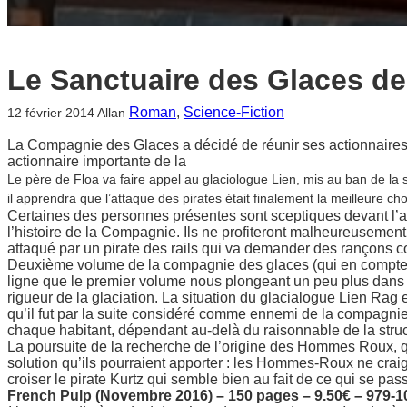
Le Sanctuaire des Glaces d
Roman
, 
Science-Fiction
12 février 2014
Allan
La Compagnie des Glaces a décidé de réunir ses actionnaires s
actionnaire importante de la
Le père de Floa va faire appel au glaciologue Lien, mis au ban de la
il apprendra que l’attaque des pirates était finalement la meilleure c
Certaines des personnes présentes sont sceptiques devant l’acc
l’histoire de la Compagnie. Ils ne profiteront malheureusemen
attaqué par un pirate des rails qui va demander des rançons 
Deuxième volume de la compagnie des glaces (qui en compte j
ligne que le premier volume nous plongeant un peu plus dan
rigueur de la glaciation. La situation du glacialogue Lien Rag e
qu’il fut par la suite considéré comme ennemi de la compagni
chaque habitant, dépendant au-delà du raisonnable de la struct
La poursuite de la recherche de l’origine des Hommes Roux, qu
solution qu’ils pourraient apporter : les Hommes-Roux ne crai
croiser le pirate Kurtz qui semble bien au fait de ce qui se p
French Pulp (Novembre 2016) – 150 pages – 9.50€ – 979-