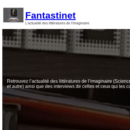
Aller
au
Fantastinet
contenu
L'actualité des littératures de l'imaginaire
Retrouvez l’actualité des littératures de l’imaginaire (Scienc
et autre) ainsi que des interviews de celles et ceux qui les c