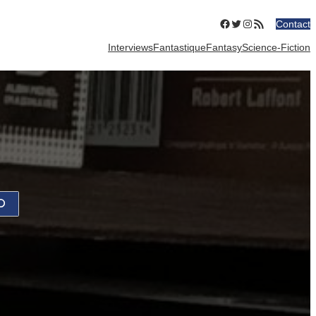
Facebook
Twitter
Instagram
Flux RSS
Contact
Interviews
Fantastique
Fantasy
Science-Fiction