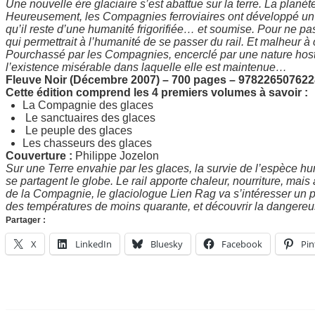
Une nouvelle ère glaciaire s’est abattue sur la terre. La planè
Heureusement, les Compagnies ferroviaires ont développé un 
qu’il reste d’une humanité frigorifiée… et soumise. Pour ne pa
qui permettrait à l’humanité de se passer du rail. Et malheur à 
Pourchassé par les Compagnies, encerclé par une nature hostile
l’existence misérable dans laquelle elle est maintenue…
Fleuve Noir (Décembre 2007) – 700 pages – 978226507622
Cette édition comprend les 4 premiers volumes à savoir :
La Compagnie des glaces
Le sanctuaires des glaces
Le peuple des glaces
Les chasseurs des glaces
Couverture :
Philippe Jozelon
Sur une Terre envahie par les glaces, la survie de l’espèce h
se partagent le globe. Le rail apporte chaleur, nourriture, mais
de la Compagnie, le glaciologue Lien Rag va s’intéresser un 
des températures de moins quarante, et découvrir la dangereu
Partager :
X
LinkedIn
Bluesky
Facebook
Pin