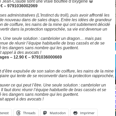
e Jean-Claude sont une vraie bouffée d’oxygène 😀
0 € – 9791036002069
 administratives (L’Instinct du troll), puis avoir affronté les
st de nouveau dans de sales draps. Entre les idées de grandeur
on de coiffure, les nains de la mine qui ont subitement décidé
nvertir dans la protection rapprochée, sa vie est devenue un
’être. Une seule solution : cambrioler un dragon… mais pas
venue de réunir l’équipe habituelle de bras cassés et de se
é les dangers sans nombre qui les guettent.
it appel à des avocats !
 pages – 12.90 € – 9791036000669
t d’être expulsée de son salon de coiffure, les nains de la mine
iaire qui tente de se reconvertir dans la protection rapprochée,
 sauver ce qui peut l’être. Une seule solution : cambrioler un
Il faut donc réunir l’équipe habituelle de bras cassés et se
é les dangers sans nombre qui les guettent.
ait appel à des avocats !
terest
Threads
Mastodon
Imprimer