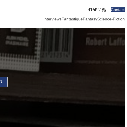
Facebook
Twitter
Instagram
Flux RSS
Contact
Interviews
Fantastique
Fantasy
Science-Fiction