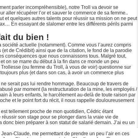
ent parler incompréhensible), notre Troll va devoir se
ur aller récupérer l’or et sauver le commerce de sa femme..
but et quelques autres talents pour réussir sa mission on ne peut
max… En essayant de slalomer entre les différents périls parmi
it du bien !
e la société actuelle (notamment). Comme vous l’aurez compris
t de Crédibit) ainsi que de la citation, le fond de la parodie
c les conséquences que nous connaissons tous. Malgré tout,
ve et on se marre du début à la fin dans ce monde un peu
Trollesse (ou femme du Troll, à vous de voir) questionne sur
toujours plus (et dans son cas, à avoir un commerce plus
al ne serait pas lui rendre hommage. Beaucoup de travers de
sabusé par moment (la restructuration de la mine, les employés /
in à leurs enfants, le harcèlement au-delà de toute raison par
oche et le point fort du récit, il nous rappelle douloureusement
 est tellement proche de mon quotidien, Cédric étant
re réussir son stage pour se plonger dans la vraie vie de
era donc bien préparer à son statut de salarié demain. J’ai eu un
e Jean-Claude, me permettant de prendre un peu l’air en ces