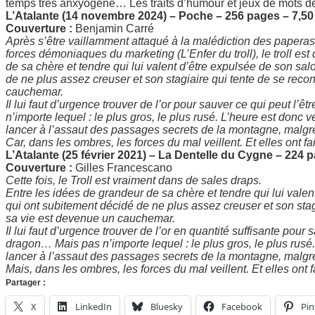
temps très anxyogène… Les traits d’humour et jeux de mots d
L’Atalante (14 novembre 2024) – Poche – 256 pages – 7,5
Couverture :
Benjamin Carré
Après s’être vaillamment attaqué à la malédiction des paperasses
forces démoniaques du marketing (L’Enfer du troll), le troll e
de sa chère et tendre qui lui valent d’être expulsée de son sal
de ne plus assez creuser et son stagiaire qui tente de se reco
cauchemar.
Il lui faut d’urgence trouver de l’or pour sauver ce qui peut l
n’importe lequel : le plus gros, le plus rusé. L’heure est donc 
lancer à l’assaut des passages secrets de la montagne, malgr
Car, dans les ombres, les forces du mal veillent. Et elles ont fa
L’Atalante (25 février 2021) – La Dentelle du Cygne – 224
Couverture :
Gilles Francescano
Cette fois, le Troll est vraiment dans de sales draps.
Entre les idées de grandeur de sa chère et tendre qui lui valen
qui ont subitement décidé de ne plus assez creuser et son stag
sa vie est devenue un cauchemar.
Il lui faut d’urgence trouver de l’or en quantité suffisante pour
dragon… Mais pas n’importe lequel : le plus gros, le plus rusé. 
lancer à l’assaut des passages secrets de la montagne, malgr
Mais, dans les ombres, les forces du mal veillent. Et elles ont f
Partager :
X
LinkedIn
Bluesky
Facebook
Pin