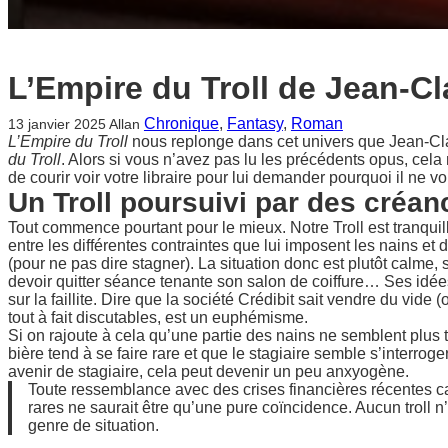
L’Empire du Troll de Jean-
Chronique
, 
Fantasy
, 
Roman
13 janvier 2025
Allan
L’Empire du Troll
nous replonge dans cet univers que Jean-Cl
du Troll
. Alors si vous n’avez pas lu les précédents opus, cel
de courir voir votre libraire pour lui demander pourquoi il ne v
Un Troll poursuivi par des créan
Tout commence pourtant pour le mieux. Notre Troll est tranqui
entre les différentes contraintes que lui imposent les nains et d
(pour ne pas dire stagner). La situation donc est plutôt calme, 
devoir quitter séance tenante son salon de coiffure… Ses idée
sur la faillite. Dire que la société Crédibit sait vendre du vide
tout à fait discutables, est un euphémisme.
Si on rajoute à cela qu’une partie des nains ne semblent plus t
bière tend à se faire rare et que le stagiaire semble s’interroge
avenir de stagiaire, cela peut devenir un peu anxyogène.
Toute ressemblance avec des crises financières récentes ca
rares ne saurait être qu’une pure coïncidence. Aucun troll 
genre de situation.