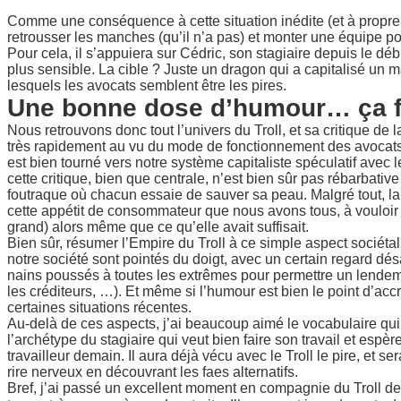
Comme une conséquence à cette situation inédite (et à proprem
retrousser les manches (qu’il n’a pas) et monter une équipe po
Pour cela, il s’appuiera sur Cédric, son stagiaire depuis le dé
plus sensible. La cible ? Juste un dragon qui a capitalisé un 
lesquels les avocats semblent être les pires.
Une bonne dose d’humour… ça fa
Nous retrouvons donc tout l’univers du Troll, et sa critique d
très rapidement au vu du mode de fonctionnement des avocats (e
est bien tourné vers notre système capitaliste spéculatif ave
cette critique, bien que centrale, n’est bien sûr pas rébarbati
foutraque où chacun essaie de sauver sa peau. Malgré tout, la 
cette appétit de consommateur que nous avons tous, à vouloir 
grand) alors même que ce qu’elle avait suffisait.
Bien sûr, résumer l’Empire du Troll à ce simple aspect sociét
notre société sont pointés du doigt, avec un certain regard dé
nains poussés à toutes les extrêmes pour permettre un lendema
les créditeurs, …). Et même si l’humour est bien le point d’accr
certaines situations récentes.
Au-delà de ces aspects, j’ai beaucoup aimé le vocabulaire qui
l’archétype du stagiaire qui veut bien faire son travail et espè
travailleur demain. Il aura déjà vécu avec le Troll le pire, et s
rire nerveux en découvrant les faes alternatifs.
Bref, j’ai passé un excellent moment en compagnie du Troll d