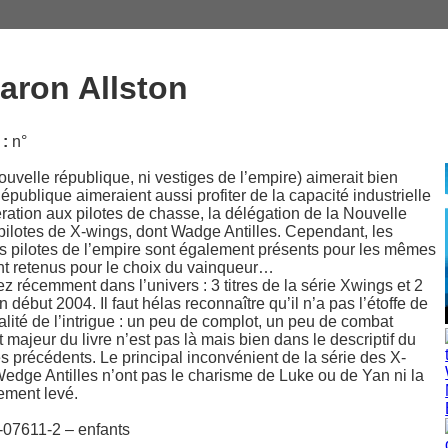
aron Allston
:
n°
uvelle république, ni vestiges de l’empire) aimerait bien
épublique aimeraient aussi profiter de la capacité industrielle
ation aux pilotes de chasse, la délégation de la Nouvelle
ilotes de X-wings, dont Wadge Antilles. Cependant, les
rs pilotes de l’empire sont également présents pour les mêmes
nt retenus pour le choix du vainqueur…
 récemment dans l’univers : 3 titres de la série Xwings et 2
n début 2004. Il faut hélas reconnaître qu’il n’a pas l’étoffe de
alité de l’intrigue : un peu de complot, un peu de combat
 majeur du livre n’est pas là mais bien dans le descriptif du
es précédents. Le principal inconvénient de la série des X-
edge Antilles n’ont pas le charisme de Luke ou de Yan ni la
lement levé.
-07611-2 – enfants