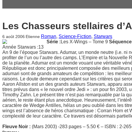
Les Chasseurs stellaires d’A
Roman
, 
Science-Fiction
, 
Starwars
6 août 2006
Etienne
Série :
Les X-Wings – Tome 9
Séquence 
Année Starwars :13
An 9 de l’époque Starwars. Adumar, un monde neutre (i.e. ni no
profiter de l’un ou l’autre des camps. L’Empire et la Nouvelle R
de la planète. Adumar est un monde vouant une véritable vénér
République est donc principalement composée des meilleurs p
adumari sont de grands amateurs de compétition : les meilleu
raisons. Le doute demeure cependant sur les critères qui sero
Aaron Allston est un des grands auteurs Starwars, apparu assez
titres prévus dans « le nouvel ordre Jedi » : un pour fin 2003, u
Timothy Zahn. Le présent titre n’est pas remarquable par la qu
aérien, le reste étant plus anecdotique. Heureusement, l’intérêt
caractère de Wedge Antilles, hélas un peu oublié dans les titr
wings est l’absence de héros charismatique : Corran Horn et W
complexité de leur caractère. Ce travers est désormais partiel
Fleuve Noir :
(Mars 2003) -283 pages – 5.50 € – ISBN : 2-265