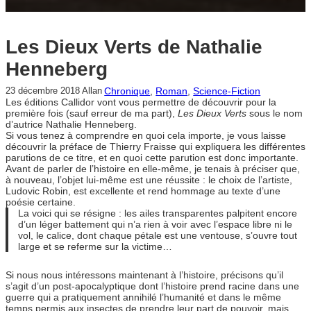
Les Dieux Verts de Nathalie
Henneberg
Chronique
, 
Roman
, 
Science-Fiction
23 décembre 2018
Allan
Les éditions Callidor vont vous permettre de découvrir pour la
première fois (sauf erreur de ma part),
Les Dieux Verts
sous le nom
d’autrice Nathalie Henneberg.
Si vous tenez à comprendre en quoi cela importe, je vous laisse
découvrir la préface de Thierry Fraisse qui expliquera les différentes
parutions de ce titre, et en quoi cette parution est donc importante.
Avant de parler de l’histoire en elle-même, je tenais à préciser que,
à nouveau, l’objet lui-même est une réussite : le choix de l’artiste,
Ludovic Robin, est excellente et rend hommage au texte d’une
poésie certaine.
La voici qui se résigne : les ailes transparentes palpitent encore
d’un léger battement qui n’a rien à voir avec l’espace libre ni le
vol, le calice, dont chaque pétale est une ventouse, s’ouvre tout
large et se referme sur la victime…
Si nous nous intéressons maintenant à l’histoire, précisons qu’il
s’agit d’un post-apocalyptique dont l’histoire prend racine dans une
guerre qui a pratiquement annihilé l’humanité et dans le même
temps permis aux insectes de prendre leur part de pouvoir, mais