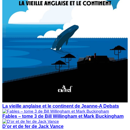
La vieille anglaise et le continent de Jeanne-A Debats
Fables – tome 3 de Bill Willingham et Mark Buckingham
D’or et de fer de Jack Vance