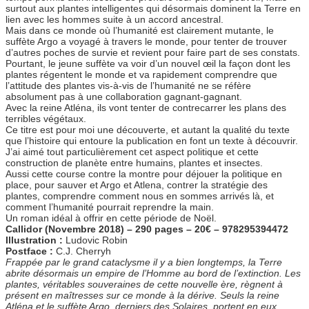
surtout aux plantes intelligentes qui désormais dominent la Terre en
lien avec les hommes suite à un accord ancestral.
Mais dans ce monde où l’humanité est clairement mutante, le
suffète Argo a voyagé à travers le monde, pour tenter de trouver
d’autres poches de survie et revient pour faire part de ses constats.
Pourtant, le jeune suffète va voir d’un nouvel œil la façon dont les
plantes régentent le monde et va rapidement comprendre que
l’attitude des plantes vis-à-vis de l’humanité ne se réfère
absolument pas à une collaboration gagnant-gagnant.
Avec la reine Atléna, ils vont tenter de contrecarrer les plans des
terribles végétaux.
Ce titre est pour moi une découverte, et autant la qualité du texte
que l’histoire qui entoure la publication en font un texte à découvrir.
J’ai aimé tout particulièrement cet aspect politique et cette
construction de planète entre humains, plantes et insectes.
Aussi cette course contre la montre pour déjouer la politique en
place, pour sauver et Argo et Atlena, contrer la stratégie des
plantes, comprendre comment nous en sommes arrivés là, et
comment l’humanité pourrait reprendre la main.
Un roman idéal à offrir en cette période de Noël.
Callidor (Novembre 2018) – 290 pages – 20€ – 978295394472
Illustration :
Ludovic Robin
Postface :
C.J. Cherryh
Frappée par le grand cataclysme il y a bien longtemps, la Terre
abrite désormais un empire de l’Homme au bord de l’extinction. Les
plantes, véritables souveraines de cette nouvelle ère, règnent à
présent en maîtresses sur ce monde à la dérive. Seuls la reine
Atléna et le suffète Argo, derniers des Solaires, portent en eux