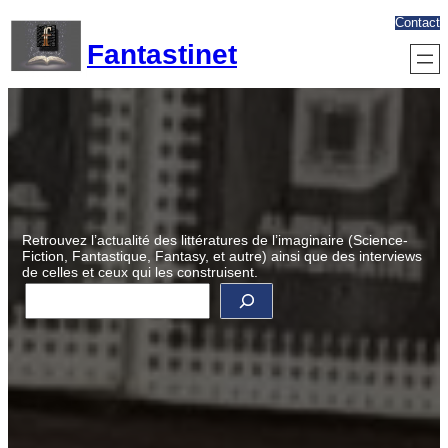
Aller
Contact
au
Fantastinet
contenu
Retrouvez l’actualité des littératures de l’imaginaire (Science-
Fiction, Fantastique, Fantasy, et autre) ainsi que des interviews
de celles et ceux qui les construisent.
R
e
c
h
e
r
c
h
e
r