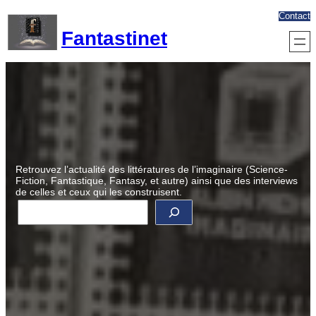
Aller
Contact
au
Fantastinet
contenu
Retrouvez l’actualité des littératures de l’imaginaire (Science-
Fiction, Fantastique, Fantasy, et autre) ainsi que des interviews
de celles et ceux qui les construisent.
R
e
c
h
e
r
c
h
e
r