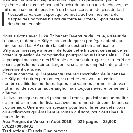
Tout est matière à critique et nous voyons rapidement que ce
système qui est censé nous affranchir de tout un tas de choses, ne
fait que finalement nous lier à un besoin constant de plus de tout.
Football américain
: sport qui permet aux hommes noirs de
frapper des hommes blancs de toute leur force. Sport préféré
des hommes noirs
Nous suivons avec Luke Rhinehart l’aventure de Louie, visiteur de
l’espace, et donc de Billy et sa famille qui va protéger autant que
faire se peut les PP contre la soif de destruction américaine.
S’il y a un message à retenir de toute cette histoire, ce serait de se
poser la question de comprendre pourquoi nous faisons ainsi… Car
le principal message des PP reste de nous interroger sur l’intérêt de
courir après le pouvoir ou l’argent si cela nous empêche de profiter
pleinement de la vie.
Chaque chapitre, qui représente une retranscription de la pensée
de Billy ou d’autres personnes, va mettre en avant un certain
nombre d’attitudes ou de pratiques, qui va nous permettre de voir
notre monde sous un autre angle, mais toujours avec énormément
d’humour.
Un livre satirique donc et pleinement réussi qui doit vous permettre
de prendre un peu de distance avec notre monde devenu beaucoup
trop sérieux. Une mention spéciale pour les différentes définitions
ou explications qui émaillent le roman qui sont, pour certaines, à
hurler de rire.
Aux Forges de Vulcain (Août 2018) – 529 pages – 22,00€ –
9782373050431
Traduction :
Francis Guèvremont