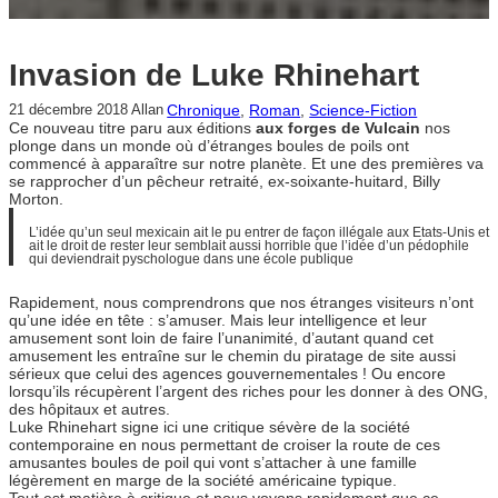
Invasion de Luke Rhinehart
Chronique
, 
Roman
, 
Science-Fiction
21 décembre 2018
Allan
Ce nouveau titre paru aux éditions
aux forges de Vulcain
nos
plonge dans un monde où d’étranges boules de poils ont
commencé à apparaître sur notre planète. Et une des premières va
se rapprocher d’un pêcheur retraité, ex-soixante-huitard, Billy
Morton.
L’idée qu’un seul mexicain ait le pu entrer de façon illégale aux Etats-Unis et
ait le droit de rester leur semblait aussi horrible que l’idée d’un pédophile
qui deviendrait pyschologue dans une école publique
Rapidement, nous comprendrons que nos étranges visiteurs n’ont
qu’une idée en tête : s’amuser. Mais leur intelligence et leur
amusement sont loin de faire l’unanimité, d’autant quand cet
amusement les entraîne sur le chemin du piratage de site aussi
sérieux que celui des agences gouvernementales ! Ou encore
lorsqu’ils récupèrent l’argent des riches pour les donner à des ONG,
des hôpitaux et autres.
Luke Rhinehart signe ici une critique sévère de la société
contemporaine en nous permettant de croiser la route de ces
amusantes boules de poil qui vont s’attacher à une famille
légèrement en marge de la société américaine typique.