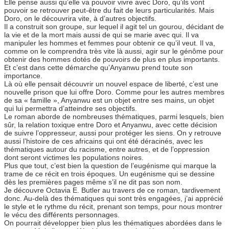
Elle pense aussi qu’elle va pouvoir vivre avec Doro, qu’ils vont
pouvoir se retrouver peut-être du fait de leurs particularités. Mais
Doro, on le découvrira vite, à d’autres objectifs.
Il a construit son groupe, sur lequel il agit tel un gourou, décidant de
la vie et de la mort mais aussi de qui se marie avec qui. Il va
manipuler les hommes et femmes pour obtenir ce qu’il veut. Il va,
comme on le comprendra très vite là aussi, agir sur le génôme pour
obtenir des hommes dotés de pouvoirs de plus en plus importants.
Et c’est dans cette démarche qu’Anyanwu prend toute son
importance.
Là où elle pensait découvrir un nouvel espace de liberté, c’est une
nouvelle prison que lui offre Doro. Comme pour les autres membres
de sa « famille », Anyanwu est un objet entre ses mains, un objet
qui lui permettra d’atteindre ses objectifs.
Le roman aborde de nombreuses thématiques, parmi lesquels, bien
sûr, la relation toxique entre Doro et Anyanwu, avec cette décision
de suivre l’oppresseur, aussi pour protéger les siens. On y retrouve
aussi l’histoire de ces africains qui ont été déracinés, avec les
thématiques autour du racisme, entre autres, et de l’oppression
dont seront victimes les populations noires.
Plus que tout, c’est bien la question de l’eugénisme qui marque la
trame de ce récit en trois époques. Un eugénisme qui se dessine
dès les premières pages même s’il ne dit pas son nom.
Je découvre Octavia E. Butler au travers de ce roman, tardivement
donc. Au-delà des thématiques qui sont très engagées, j’ai apprécié
le style et le rythme du récit, prenant son temps, pour nous montrer
le vécu des différents personnages.
On pourrait développer bien plus les thématiques abordées dans le