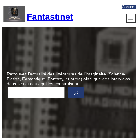
Aller
Contact
au
Fantastinet
contenu
Retrouvez l’actualité des littératures de l’imaginaire (Science-
Fiction, Fantastique, Fantasy, et autre) ainsi que des interviews
de celles et ceux qui les construisent.
R
e
c
h
e
r
c
h
e
r