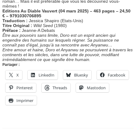
roman… Mais il est préférable que vous les découvriez vous-
mêmes !
Editions Au Diable Vauvert (04 mars 2025) – 463 pages – 24,50
€ – 9791030706895
Traduction :
Jessica Shapiro (Etats-Unis)
Titre Original :
Wild Seed
(1980)
Préface :
Jeanne-A Debats
Être aux pouvoirs sans limite, Doro est un esprit ancien qui
engendre des humains sur lesquels régner. Sa puissance ne
connaît pas d’égal, jusqu’à sa rencontre avec Anyanwu…
Entre amour et haine, Doro et Anyanwu se poursuivent à travers les
continents et les siècles, dans une lutte de pouvoir, modifiant
irrémédiablement ce que signifie être humain.
Partager :
X
LinkedIn
Bluesky
Facebook
Pinterest
Threads
Mastodon
Imprimer