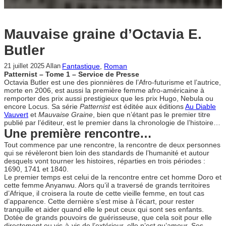
Mauvaise graine d’Octavia E.
Butler
Fantastique
, 
Roman
21 juillet 2025
Allan
Patternist – Tome 1 – Service de Presse
Octavia Butler est une des pionnières de l’Afro-futurisme et l’autrice,
morte en 2006, est aussi la première femme afro-américaine à
remporter des prix aussi prestigieux que les prix Hugo, Nebula ou
encore Locus. Sa série
Patternist
est éditée aux éditions
Au Diable
Vauvert
et
Mauvaise Graine
, bien que n’étant pas le premier titre
publié par l’éditeur, est le premier dans la chronologie de l’histoire…
Une première rencontre…
Tout commence par une rencontre, la rencontre de deux personnes
qui se révèleront bien loin des standards de l’humanité et autour
desquels vont tourner les histoires, réparties en trois périodes :
1690, 1741 et 1840.
Le premier temps est celui de la rencontre entre cet homme Doro et
cette femme Anyanwu. Alors qu’il a traversé de grands territoires
d’Afrique, il croisera la route de cette vieille femme, en tout cas
d’apparence. Cette dernière s’est mise à l’écart, pour rester
tranquille et aider quand elle le peut ceux qui sont ses enfants.
Dotée de grands pouvoirs de guérisseuse, que cela soit pour elle
directement ou vis-à-vis de l’extérieur, elle n’est qu’amour. Ses