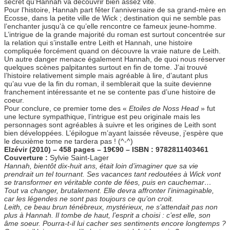
secret qu’Hannah va découvrir bien assez vite.
Pour l’histoire, Hannah part fêter l’anniversaire de sa grand-mère en
Ecosse, dans la petite ville de Wick ; destination qui ne semble pas
l’enchanter jusqu’à ce qu’elle rencontre ce fameux jeune-homme.
L’intrigue de la grande majorité du roman est surtout concentrée sur
la relation qui s’installe entre Leith et Hannah, une histoire
compliquée forcément quand on découvre la vraie nature de Leith.
Un autre danger menace également Hannah, de quoi nous réserver
quelques scènes palpitantes surtout en fin de tome. J’ai trouvé
l’histoire relativement simple mais agréable à lire, d’autant plus
qu’au vue de la fin du roman, il semblerait que la suite devienne
franchement intéressante et ne se contente pas d’une histoire de
coeur.
Pour conclure, ce premier tome des «
Etoiles de Noss Head
» fut
une lecture sympathique, l’intrigue est peu originale mais les
personnages sont agréables à suivre et les origines de Leith sont
bien développées. L’épilogue m’ayant laissée rêveuse, j’espère que
le deuxième tome ne tardera pas ! (^-^)
Elzévir (2010) – 458 pages – 19€90 – ISBN : 9782811403461
Couverture :
Sylvie Saint-Lager
Hannah, bientôt dix-huit ans, était loin d’imaginer que sa vie
prendrait un tel tournant. Ses vacances tant redoutées à Wick vont
se transformer en véritable conte de fées, puis en cauchemar…
Tout va changer, brutalement. Elle devra affronter l’inimaginable,
car les légendes ne sont pas toujours ce qu’on croit.
Leith, ce beau brun ténébreux, mystérieux, ne s’attendait pas non
plus à Hannah. Il tombe de haut, l’esprit a choisi : c’est elle, son
âme soeur. Pourra-t-il lui cacher ses sentiments encore longtemps ?