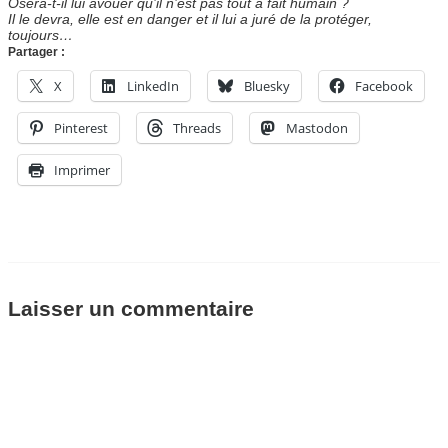
Osera-t-il lui avouer qu’il n’est pas tout à fait humain ?
Il le devra, elle est en danger et il lui a juré de la protéger,
tou
jours…
Partager :
X
LinkedIn
Bluesky
Facebook
Pinterest
Threads
Mastodon
Imprimer
Laisser un commentaire