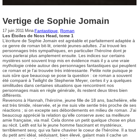
Vertige de Sophie Jomain
Fantastique
, 
Roman
17 juin 2011
Mina
Les Étoiles de Noss Head, tome 1
L’écriture de Sophie Jomain est agréable et parfaitement adaptée à
ce genre de roman bit-lit, orienté jeunes-adultes. J’ai trouvé les
personnages très sympathiques, en particulier l’héroïne dont je
vous parlerai plus amplement ensuite. Les indices sur certains
mystères sont souvent trop mis en évidence mais il y a une vraie
mythologie créée autour des personnages fantastiques qui peuplent
ce roman et je l’ai trouvée très intéressante. Petite note puisque je
suis sûre que beaucoup se pose la question : ce roman a souvent
été comparé à Twilight de Stephenie Meyer, certes il y a quelques
similitudes dans certaines situations que rencontrent nos
personnages mais en règle générale, ils restent deux titres bien
différents.
Revenons à Hannah, l’héroïne, jeune fille de 18 ans, bachelière, elle
est très timide, réservée, et je me suis vite sentie très proche de ses
réactions ; si on excepte ses débordements en milieu de roman. J’ai
beaucoup apprécié la relation qu’elle conserve avec sa meilleure
amie française, via mail. Cela donne un petit quelque chose en plus
au récit. Leith est lui le jeune homme fascinant et mystérieux,
terriblement sexy, qui va faire chavirer le coeur de l’héroïne. Il a tout
du petit ami idéal, séduisant, bien élevé, galant mais il cache un