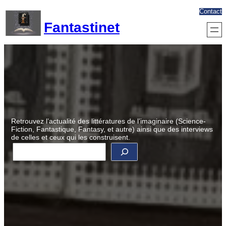
Aller
Contact
au
Fantastinet
contenu
Retrouvez l’actualité des littératures de l’imaginaire (Science-
Fiction, Fantastique, Fantasy, et autre) ainsi que des interviews
de celles et ceux qui les construisent.
R
e
c
h
e
r
c
h
e
r