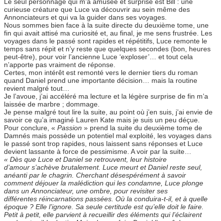
Le seul personnage qui m’a amusée et surprise est Bill : une
curieuse créature que Luce va découvrir au sein même des
Annonciateurs et qui va la guider dans ses voyages.
Nous sommes bien face à la suite directe du deuxième tome, une
fin qui avait attisé ma curiosité et, au final, je me sens frustrée. Les
voyages dans le passé sont rapides et répétitifs, Luce remonte le
temps sans répit et n’y reste que quelques secondes (bon, heures
peut-être), pour voir l’ancienne Luce ‘exploser’… et tout cela
n’apporte pas vraiment de réponse.
Certes, mon intérêt est remonté vers le dernier tiers du roman
quand Daniel prend une importante décision… mais la routine
revient malgré tout…
Je l’avoue, j’ai accéléré ma lecture et la légère surprise de fin m’a
laissée de marbre ; dommage.
Je pense malgré tout lire la suite, au point où j’en suis, j’ai envie de
savoir ce qu’a imaginé Lauren Kate mais je suis un peu déçue.
Pour conclure, «
Passion
» prend la suite du deuxième tome de
Damnés mais possède un potentiel mal exploité, les voyages dans
le passé sont trop rapides, nous laissent sans réponses et Luce
devient lassante à force de pessimisme. A voir par la suite…
«
Dès que Luce et Daniel se retrouvent, leur histoire
d’amour
s’achève brutalement. Luce meurt et Daniel reste seul,
anéanti
par le chagrin. Cherchant désespérément à savoir
comment
déjouer la malédiction qui les condamne, Luce plonge
dans un
Annonciateur, une ombre, pour revisiter ses
différentes
réincarnations passées. Où la conduira-t-il, et à quelle
époque
? Elle l’ignore. Sa seule certitude est qu’elle doit le faire.
Petit
à petit, elle parvient à recueillir des éléments qui l’éclairent