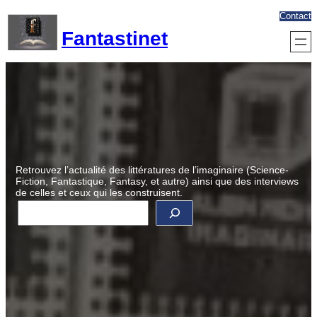
Aller
Contact
au
Fantastinet
contenu
Retrouvez l’actualité des littératures de l’imaginaire (Science-
Fiction, Fantastique, Fantasy, et autre) ainsi que des interviews
de celles et ceux qui les construisent.
R
e
c
h
e
r
c
h
e
r