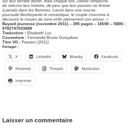
sur
leur terrible destin. Mais chaque fois, Daniel l’empêche
de
réécrire leur histoire, de peur que leur passion ne finisse
à
jamais dans les flammes. Lancé dans une course-
poursuite
flamboyante et romantique, le couple s’escrime à
découvrir le
moyen de vivre enfin pleinement son amour. »
Bayard jeunesse (novembre 2011) – 395 pages – 16€90 – ISBN :
9782747033688
Traduction :
Elisabeth Luc
Couverture :
Fernanda Brussi Gonçalves
Titre VO :
Passion (2011)
Partager :
X
LinkedIn
Bluesky
Facebook
Pinterest
Threads
Mastodon
Imprimer
Laisser un commentaire