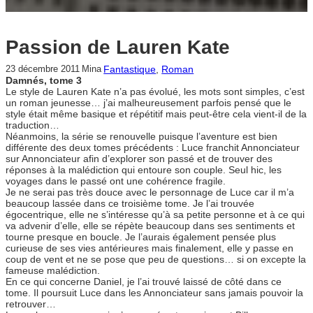
Passion de Lauren Kate
Fantastique
, 
Roman
23 décembre 2011
Mina
Damnés, tome 3
Le style de Lauren Kate n’a pas évolué, les mots sont simples, c’est
un roman jeunesse… j’ai malheureusement parfois pensé que le
style était même basique et répétitif mais peut-être cela vient-il de la
traduction…
Néanmoins, la série se renouvelle puisque l’aventure est bien
différente des deux tomes précédents : Luce franchit Annonciateur
sur Annonciateur afin d’explorer son passé et de trouver des
réponses à la malédiction qui entoure son couple. Seul hic, les
voyages dans le passé ont une cohérence fragile.
Je ne serai pas très douce avec le personnage de Luce car il m’a
beaucoup lassée dans ce troisième tome. Je l’ai trouvée
égocentrique, elle ne s’intéresse qu’à sa petite personne et à ce qui
va advenir d’elle, elle se répète beaucoup dans ses sentiments et
tourne presque en boucle. Je l’aurais également pensée plus
curieuse de ses vies antérieures mais finalement, elle y passe en
coup de vent et ne se pose que peu de questions… si on excepte la
fameuse malédiction.
En ce qui concerne Daniel, je l’ai trouvé laissé de côté dans ce
tome. Il poursuit Luce dans les Annonciateur sans jamais pouvoir la
retrouver…