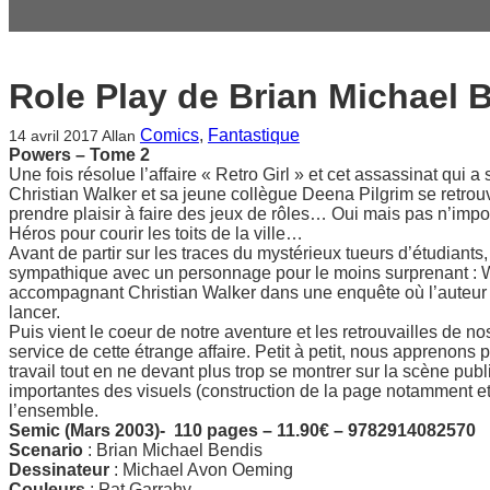
Role Play de Brian Michael 
Comics
, 
Fantastique
14 avril 2017
Allan
Powers – Tome 2
Une fois résolue l’affaire « Retro Girl » et cet assassinat qu
Christian Walker et sa jeune collègue Deena Pilgrim se retrou
prendre plaisir à faire des jeux de rôles… Oui mais pas n’import
Héros pour courir les toits de la ville…
Avant de partir sur les traces du mystérieux tueurs d’étudiants,
sympathique avec un personnage pour le moins surprenant : War
accompagnant Christian Walker dans une enquête où l’auteur r
lancer.
Puis vient le coeur de notre aventure et les retrouvailles de n
service de cette étrange affaire. Petit à petit, nous apprenons 
travail tout en ne devant plus trop se montrer sur la scène pub
importantes des visuels (construction de la page notamment e
l’ensemble.
Semic (Mars 2003)- 110 pages – 11.90€ – 9782914082570
Scenario
: Brian Michael Bendis
Dessinateur
: Michael Avon Oeming
Couleurs
: Pat Garrahy