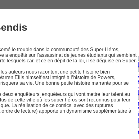
Bendis
i a semé le trouble dans la communauté des Super-Héros,
ve a enquêté sur l’assassinat de jeunes étudiants qui semblent
e lesquels car, et ce en dépit de la loi, il se déguise en Super-
 les auteurs nous racontent une petite histoire bien
ren Ellis himself est intégré à l’histoire de Powers,
isquera sa vie. Une bonne petite histoire marrante pour se
os deux enquêteurs, enquêteurs qui vont mettre leur talent au
plus de cette ville où les super héros sont reconnus pour leur
lique. La réalisation de ce comics, avec des ruptures
t ordre de lecture) appporte un dynamisme supplémentaire à