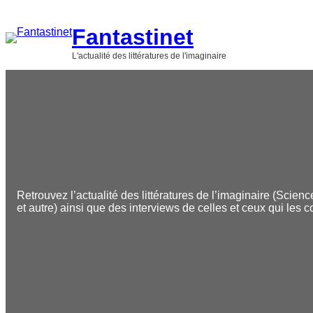
Aller
au
Fantastinet
contenu
L'actualité des littératures de l'imaginaire
Retrouvez l’actualité des littératures de l’imaginaire (Scienc
et autre) ainsi que des interviews de celles et ceux qui les c