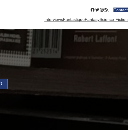
Facebook
Twitter
Instagram
Flux RSS
Contact
Interviews
Fantastique
Fantasy
Science-Fiction