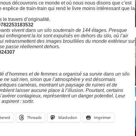
ù nous découvrons ce monde et où nous nous disons que c’est
 espèce de train-train qui rend le livre moins intéressant que la
e travers d’originalité.
– 9782253183532
ants vivent dans un silo souterrain de 144 étages. Presque
ui enfreignent la loi sont expulsés en dehors du silo, où l’air
 qui retransmettent des images brouillées du monde extérieur sur
se passe réellement dehors.
0024307
té d’hommes et de femmes a organisé sa survie dans un silo
e ne sait rien, sinon que l’atmosphère y est désormais
’antiques caméras, montrant un paysage de ruines et de
blent laisser aucune place à l’illusion. Pourtant, certains
s’avérer contagieux, représentent un danger potentiel. Leur
aspirent : sortir.
terest
Threads
Mastodon
Imprimer