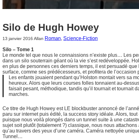
Silo de Hugh Howey
Roman
, 
Science-Fiction
13 janvier 2016
Allan
Silo – Tome 1
Le monde tel que nous le connaissions n’existe plus… Les per
dans un silo souterrain géant où la vie s’est redéveloppée. Hols
en plus de personnes ces derniers temps, il est persuadé que 
surface, comme ses prédécesseurs, et profitera de l’occasion
Les enfants jouaient pendant qu’Holston montait vers sa mort
heureux. Alors que leurs courses folles tonnaient au-dessus
faisait pesant, méthodique, tandis qu’il tournait et tournait 
marches.
Ce titre de Hugh Howey est LE blockbuster annoncé de l’année
paru sur internet puis édité, la success story idéale. Alors,
puisque nous voilà plongés dans un tunnel suite à une catastr
sujet soit plutôt (totalement ?) classique, nous nous attachons
qu’au travers des yeux d’une caméra. Caméra nettoyée uniquem
Tunnel…