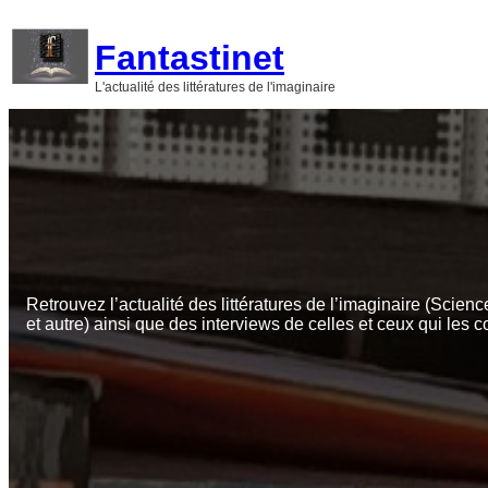
Aller
au
Fantastinet
contenu
L'actualité des littératures de l'imaginaire
Retrouvez l’actualité des littératures de l’imaginaire (Scienc
et autre) ainsi que des interviews de celles et ceux qui les c