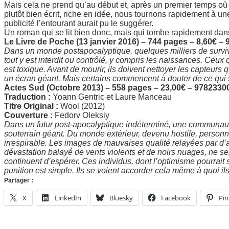
Mais cela ne prend qu’au début et, après un premier temps o
plutôt bien écrit, riche en idée, nous tournons rapidement à une
publicité l’entourant aurait pu le suggérer.
Un roman qui se lit bien donc, mais qui tombe rapidement dans l
Le Livre de Poche (13 janvier 2016) – 744 pages – 8,60€ 
Dans un monde postapocalyptique, quelques milliers de surviv
tout y est interdit ou contrôlé, y compris les naissances. Ceux q
est toxique. Avant de mourir, ils doivent nettoyer les capteurs
un écran géant. Mais certains commencent à douter de ce qui 
Actes Sud (Octobre 2013) – 558 pages – 23,00€ – 978233
Traduction :
Yoann Gentric et Laure Manceau
Titre Original :
Wool (2012)
Couverture :
Fedorv Oleksiy
Dans un futur post-apocalyptique indéterminé, une communau
souterrain géant. Du monde extérieur, devenu hostile, personn
irrespirable. Les images de mauvaises qualité relayées par d
dévastation balayé de vents violents et de noirs nuages, ne sem
continuent d’espérer. Ces individus, dont l’optimisme pourrait 
punition est simple. Ils se voient accorder cela même à quoi ils 
Partager :
X
LinkedIn
Bluesky
Facebook
Pin