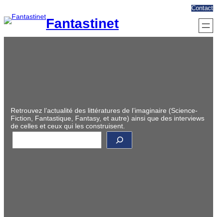
Aller
Contact
au
Fantastinet
contenu
Retrouvez l’actualité des littératures de l’imaginaire (Science-
Fiction, Fantastique, Fantasy, et autre) ainsi que des interviews
de celles et ceux qui les construisent.
R
e
c
h
e
r
c
h
e
r