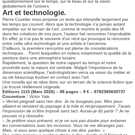
questionnement sur le temps, sur le beau et sur la vision
globalement de l’univers.
Art et technologie.
Pierre Cuvelier nous propose un texte qui interpelle largement par
les temps qui courent. Alors que la technologie n’a jamais autant
empiéter sur le terrain de l’art, comme le montre le poids des IA
dans les créations de nos jours, l’auteur fait rencontrer l’improbable.
En effet, je n’ai pas le souvenir d’un récit qui provoque la rencontre
entre cette ultra technologie et une artiste à l’ancienne.
D’ailleurs, la première rencontre est pleine de considérations
techniques… Parmi lesquelles on notera notamment la qualité de la
peinture dans une atmosphère lunaire.
Rapidement, la question de notre rapport au temps et notre
proximité avec la nature est centrale. Malgré l’importance de la
dimension scientifique, l’astrologisticien verra sa vision du métier et
sa vie beaucoup évoluer en contact avec l’art.
Une novella qui se situe donc sur un terrain de la science-fiction que
j’ai trouvé réellement originale.
Editions 1115 (Mars 2026) – 98 pages – 9 € – 9782385630737
Couverture :
Victor Yale
« Vernet peignait sans rien dire. Je ne bougeais pas. Mes yeux
allaient et venaient du paysage à la toile et réciproquement. J’avais
l’impression de m’être imposé sans tact. Aurais-je dû partir ? Je ne
pouvais m’y résoudre.
–
Je préfère vous prévenir, et je ne suis pas douée pour entamer
les conversations avec les inconnus. Vous ne me dérangez pas.
Mais, si vous avez quelque chose à me dire, parles. »
Oui, notre inconnu a quelque chose à dire : tandis qu’il finissait sa