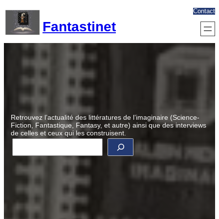
Aller
Contact
au
Fantastinet
contenu
Retrouvez l’actualité des littératures de l’imaginaire (Science-
Fiction, Fantastique, Fantasy, et autre) ainsi que des interviews
de celles et ceux qui les construisent.
R
e
c
h
e
r
c
h
e
r