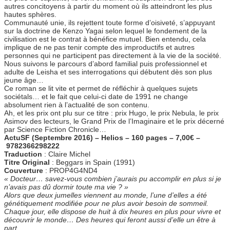
autres concitoyens à partir du moment où ils atteindront les plus
hautes sphères.
Communauté unie, ils rejettent toute forme d’oisiveté, s’appuyant
sur la doctrine de Kenzo Yagai selon lequel le fondement de la
civilisation est le contrat à bénéfice mutuel. Bien entendu, cela
implique de ne pas tenir compte des improductifs et autres
personnes qui ne participent pas directement à la vie de la société.
Nous suivons le parcours d’abord familial puis professionnel et
adulte de Leisha et ses interrogations qui débutent dès son plus
jeune âge…
Ce roman se lit vite et permet de réfléchir à quelques sujets
sociétals… et le fait que celui-ci date de 1991 ne change
absolument rien à l’actualité de son contenu.
Ah, et les prix ont plu sur ce titre : prix Hugo, le prix Nebula, le prix
Asimov des lecteurs, le Grand Prix de l’Imaginaire et le prix décerné
par Science Fiction Chronicle…
ActuSF (Septembre 2016) – Helios – 160 pages – 7,00€ –
9782366298222
Traduction
: Claire Michel
Titre Original
: Beggars in Spain (1991)
Couverture
: PROP4G4ND4
« Docteur… savez-vous combien j’aurais pu accomplir en plus si je
n’avais pas dû dormir toute ma vie ? »
Alors que deux jumelles viennent au monde, l’une d’elles a été
génétiquement modifiée pour ne plus avoir besoin de sommeil.
Chaque jour, elle dispose de huit à dix heures en plus pour vivre et
découvrir le monde… Des heures qui feront aussi d’elle un être à
part.