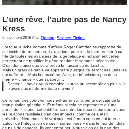
L’une rêve, l’autre pas de Nancy
Kress
Roman
, 
Science-Fiction
3 novembre 2016
Allan
Lorsque le riche homme d’affaire Roger Camden se rappoche de
cet institut de recherche, il s’agit bien pour lui de faire profiter à sa
fille de toutes les avancées de la génétique et notamment celles
permettant de modifier le gêne rendant le sommeil nécessaire…
C’est donc ainsi que sera prévu la naissance de Leisha…
Mais un grain de sable va apparaitre puisque ce seront des jumelles
qui naîtront… Mais la deuxième, Alice, ne bénéficiera pas de la
même « chance » que sa soeur…
Docteur… savez-vous combien j’aurais pu accomplir en plus si je
n’avais pas dû dormir toute ma vie ?
Ce roman très court va nous entraîner sur la pente délicate de la
manipulation génétique. Et même si cela ne représente qu’une
partie de l’histoire, cette différence entre les deux soeurs aura dans
les relations familiales bien des impacts, comme cela était
prévisible. Néanmoins, le vrai sujet est à mon sens ce qui tourne
autour de l’intégration de ces « surhommes » dans le monde : doté
de plus de capacité, ils vont entraîner la suspicion de la part des