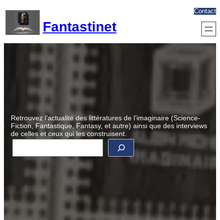
Aller
Contact
au
Fantastinet
contenu
Retrouvez l’actualité des littératures de l’imaginaire (Science-
Fiction, Fantastique, Fantasy, et autre) ainsi que des interviews
de celles et ceux qui les construisent.
R
e
c
h
e
r
c
h
e
r