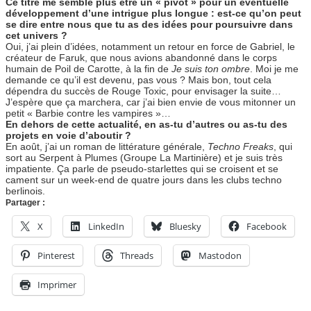
Ce titre me semble plus être un « pivot » pour un éventuelle
développement d’une intrigue plus longue : est-ce qu’on peut
se dire entre nous que tu as des idées pour poursuivre dans
cet univers ?
Oui, j’ai plein d’idées, notamment un retour en force de Gabriel, le
créateur de Faruk, que nous avions abandonné dans le corps
humain de Poil de Carotte, à la fin de
Je suis ton ombre
. Moi je me
demande ce qu’il est devenu, pas vous ? Mais bon, tout cela
dépendra du succès de Rouge Toxic, pour envisager la suite…
J’espère que ça marchera, car j’ai bien envie de vous mitonner un
petit « Barbie contre les vampires »…
En dehors de cette actualité, en as-tu d’autres ou as-tu des
projets en voie d’aboutir ?
En août, j’ai un roman de littérature générale,
Techno Freaks
, qui
sort au Serpent à Plumes (Groupe La Martinière) et je suis très
impatiente. Ça parle de pseudo-starlettes qui se croisent et se
cament sur un week-end de quatre jours dans les clubs techno
berlinois.
Partager :
X
LinkedIn
Bluesky
Facebook
Pinterest
Threads
Mastodon
Imprimer