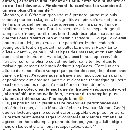
autres, j’ai senti le tiraillement de Faruk entre son humanité et
ce qu’il est devenu… Finalement, tu ramènes tes vampires à
un peu plus d’humanité ?
Ahahaha, oui. C’était un gros risque à prendre, puisque je suis
connue pour mon slogan, « Les gentils vampires n’existent pas ».
Je l’ai pris quand même, jusqu’à présent, ça n’a pas eu l’air de
m’alliéner mes lecteurs. Faruk ressemble à l’archétype du gentil
vampire de Young adult, mais bon, il reste bien plus monstrueux
que tous ces Edward cullen et Stefan Salvatore…
Rouge Toxic
était
pour moi un défi, un exercice : ne pas déborder des codes du
young adult, tout en gardant ma patte. Et même si Faruk tente
d’être « gentil », ça ne lui réussit pas des masses, et on sent bien
que c’est contre nature. Avec lui, j’ai aussi beaucoup essayé de
travailler sur un érotisme soft et morbide, sans tomber dans le
malsain qui caractérisait mon écriture jusqu’alors. C’est l’un des
attraits du roman d’ado vampirique, parler de sexe, de pulsion, sans
parler de bites. J’évoque aussi à travers son addiction au sang la
dépendance aux drogues, parce que c’est une thématique qui peut
toucher les jeunes et qui m’a touché moi-même de près.
D’un autre côté, c’est le seul que j’ai trouvé « récupérable », et
j’ai apprécié une nouvelle fois, le retour à un vampire plus
violent et intéressé par l’hémoglobine
Oui, j’ai pris un malin plaisir à faire revenir les personnages des
précédents opus, J.F ou Marie-Joséphine (devenue Maman Gédé)
que les lecteurs qui me suivent savent capable des pires horreurs.
Ils restent relativement sages ici comparés aux autres romans, et
agissent en hors champ la plupart du temps, (young adult oblige)
mais on les sent clairement irrécupérables, ouais^^