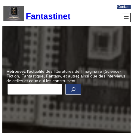
Aller
Contact
au
Fantastinet
contenu
Retrouvez l’actualité des littératures de l’imaginaire (Science-
Fiction, Fantastique, Fantasy, et autre) ainsi que des interviews
de celles et ceux qui les construisent.
R
e
c
h
e
r
c
h
e
r