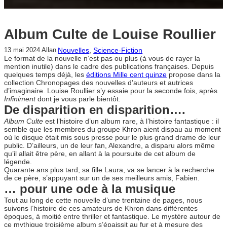
Album Culte de Louise Roullier
Nouvelles
, 
Science-Fiction
13 mai 2024
Allan
Le format de la nouvelle n’est pas ou plus (à vous de rayer la
mention inutile) dans le cadre des publications françaises. Depuis
quelques temps déjà, les
éditions Mille cent quinze
propose dans la
collection Chronopages des nouvelles d’auteurs et autrices
d’imaginaire. Louise Roullier s’y essaie pour la seconde fois, après
Infiniment
dont je vous parle bientôt.
De disparition en disparition….
Album Culte
est l’histoire d’un album rare, à l’histoire fantastique : il
semble que les membres du groupe Khron aient dispau au moment
où le disque était mis sous presse pour le plus grand drame de leur
public. D’ailleurs, un de leur fan, Alexandre, a disparu alors même
qu’il allait être père, en allant à la poursuite de cet album de
légende.
Quarante ans plus tard, sa fille Laura, va se lancer à la recherche
de ce père, s’appuyant sur un de ses meilleurs amis, Fabien.
… pour une ode à la musique
Tout au long de cette nouvelle d’une trentaine de pages, nous
suivons l’histoire de ces amateurs de Khron dans différentes
époques, à moitié entre thriller et fantastique. Le mystère autour de
ce mythique troisième album s’épaissit au fur et à mesure des