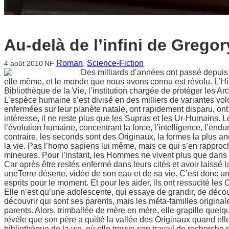
Au-delà de l’infini de Grego
Roman
, 
Science-Fiction
4 août 2010
NF
Des milliards d’années ont passé depuis n
elle même, et le monde que nous avons connu est révolu. L’Hi
Bibliothèque de la Vie, l’institution chargée de protéger les A
L’espèce humaine s’est divisé en des milliers de variantes volo
enfermées sur leur planète natale, ont rapidement disparu, ont
intéresse, il ne reste plus que les Supras et les Ur-Humains. 
l’évolution humaine, concentrant la force, l’intelligence, l’en
contraire, les seconds sont des Originaux, la formes la plus 
la vie. Pas l’homo sapiens lui même, mais ce qui s’en rappro
mineures. Pour l’instant, les Hommes ne vivent plus que dans le
Car après être restés enfermé dans leurs cités et avoir laissé
uneTerre déserte, vidée de son eau et de sa vie. C’est donc un 
esprits pour le moment. Et pour les aider, ils ont ressucité les 
Elle n’est qu’une adolescente, qui essaye de grandir, de déco
découvrir qui sont ses parents, mais les méta-familles origina
parents. Alors, trimballée de mère en mère, elle grapille quel
révèle que son père a quitté la vallée des Originaux quand elle
bibliothèque de la vie, où elle trouve son travail de recherche