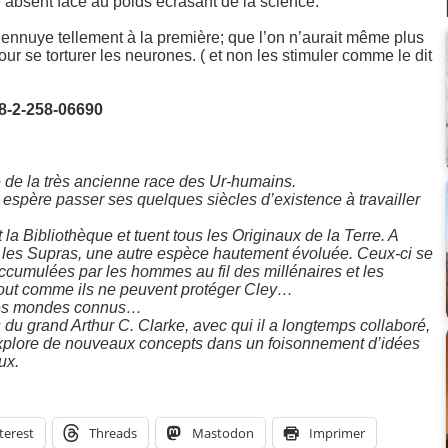
ue absent face au poids écrasant de la science.
’ennuye tellement à la première; que l’on n’aurait même plus
pour se torturer les neurones. ( et non les stimuler comme le dit
78-2-258-06690
 de la très ancienne race des Ur-humains.
t espère passer ses quelques siècles d’existence à travailler
a Bibliothèque et tuent tous les Originaux de la Terre. A
t les Supras, une autre espèce hautement évoluée. Ceux-ci se
ccumulées par les hommes au fil des millénaires et les
Tout comme ils ne peuvent protéger Cley…
à des mondes connus…
du grand Arthur C. Clarke, avec qui il a longtemps collaboré,
 explore de nouveaux concepts dans un foisonnement d’idées
ux.
terest
Threads
Mastodon
Imprimer