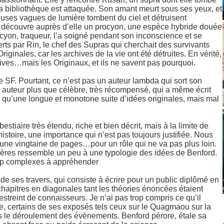
a bibliothèque est attaquée. Son amant meurt sous ses yeux, et
rieuses vagues de lumière tombent du ciel et détruisent
, et découvre auprès d’elle un procyon, une espèce hybride douée
ocyon, traqueur, l’a soigné pendant son inconscience et se
rts par Rin, le chef des Supras qui cherchait des survivants
riginales, car les archives de la vie ont été détruites. En vérité,
chives…mais les Originaux, et ils ne savent pas pourquoi.
 SF. Pourtant, ce n’est pas un auteur lambda qui sort son
 auteur plus que célèbre, très récompensé, qui a même écrit
t qu’une longue et monotone suite d’idées originales, mais mal
estiaire très étendu, riche et bien décrit, mais à la limite de
stoire, une importance qui n’est pas toujours justifiée. Nous
r une vingtaine de pages…pour un rôle qui ne va pas plus loin.
atières ressemble un peu à une typologie des idées de Benford.
trop complexes à appréhender
de ses travers, qui consiste à écrire pour un public diplômé en
chapitres en diagonales tant les théories énoncées étaient
estreint de connaisseurs. Je n’ai pas trop compris ce qu’il
encore, certains de ses exposés tels ceux sur le Quagmaou sur la
ns le déroulement des évènements. Benford pérore, étale sa