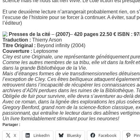
science mais ne nous fait rien vivre. Le côté fiction est presq
Et une deuxième lecture n’arrangerait probablement rien, on s
l’excuse de l’histoire pour se forcer à continuer. A éviter, sauf 
l’éditeur)
Presses de la cité
–
(2007)
–
420 pages 22.50 € ISBN : 9
Traduction :
Thierry Arson
Titre Original :
Beyond infinity (2004)
Couverture :
Leptosome
Cley est une Originale, une représentante génétiquement pure
Comme les autres membres de sa tribu, elle vit dans la forêt e
dans la grande Bibliothèque de la Vie.
Mais d’étranges formes de vie transdimensionnelles détruisent l
l’exception de Cley. Ces êtres belliqueux attaquent égalemen
retrouvent dans l’incapacité de récupérer les connaissances a
archives d’ADN perdues dans les ruines de la Bibliothèque. 
Obligée de fuir pour survivre, elle devra s’aventurer au-del
Avec ce roman, dans la lignée des explorations les plus osées 
Gregory Benford, grand nom de la science-fiction classique,
passionnant, qui entraîne le lecteur dans des abîmes vertigine
Un livre formidablement stimulant pour les neurones!
Partager :
X
LinkedIn
Bluesky
Facebook
Pin