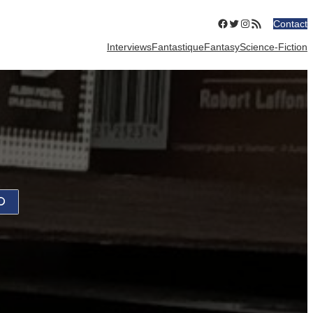
Facebook
Twitter
Instagram
Flux RSS
Contact
Interviews
Fantastique
Fantasy
Science-Fiction