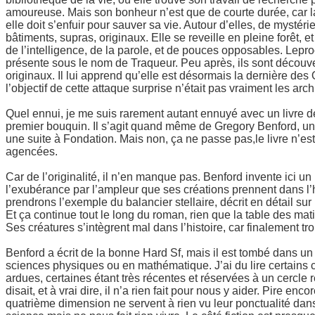
amoureuse. Mais son bonheur n’est que de courte durée, car l
elle doit s’enfuir pour sauver sa vie. Autour d’elles, de mysté
bâtiments, supras, originaux. Elle se reveille en pleine forêt
de l’intelligence, de la parole, et de pouces opposables. Lepr
présente sous le nom de Traqueur. Peu après, ils sont découve
originaux. Il lui apprend qu’elle est désormais la dernière des O
l’objectif de cette attaque surprise n’était pas vraiment les ar
Quel ennui, je me suis rarement autant ennuyé avec un livre de
premier bouquin. Il s’agit quand même de Gregory Benford, un
une suite à Fondation. Mais non, ça ne passe pas,le livre n’es
agencées.
Car de l’originalité, il n’en manque pas. Benford invente ici un b
l’exubérance par l’ampleur que ses créations prennent dans l’hi
prendrons l’exemple du balancier stellaire, décrit en détail su
Et ça continue tout le long du roman, rien que la table des m
Ses créatures s’intègrent mal dans l’histoire, car finalement 
Benford a écrit de la bonne Hard Sf, mais il est tombé dans un 
sciences physiques ou en mathématique. J’ai du lire certains 
ardues, certaines étant très récentes et réservées à un cercle r
disait, et à vrai dire, il n’a rien fait pour nous y aider. Pire 
quatrième dimension ne servent à rien vu leur ponctualité da