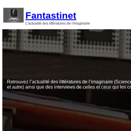
Aller
au
Fantastinet
contenu
L'actualité des littératures de l'imaginaire
Retrouvez l’actualité des littératures de l’imaginaire (Scienc
et autre) ainsi que des interviews de celles et ceux qui les c