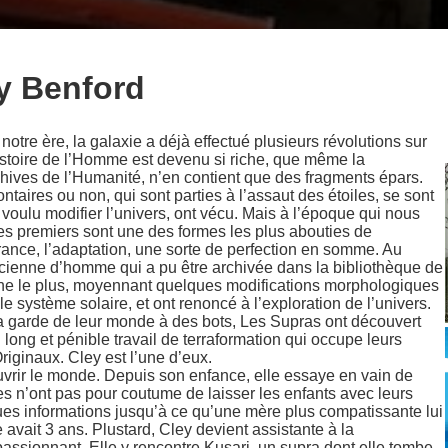
ry Benford
otre ère, la galaxie a déjà effectué plusieurs révolutions sur
stoire de l’Homme est devenu si riche, que même la
rchives de l’Humanité, n’en contient que des fragments épars.
ntaires ou non, qui sont parties à l’assaut des étoiles, se sont
 voulu modifier l’univers, ont vécu. Mais à l’époque qui nous
Les premiers sont une des formes les plus abouties de
durance, l’adaptation, une sorte de perfection en somme. Au
ancienne d’homme qui a pu être archivée dans la bibliothèque de
che le plus, moyennant quelques modifications morphologiques
 système solaire, et ont renoncé à l’exploration de l’univers.
 la garde de leur monde à des bots, Les Supras ont découvert
long et pénible travail de terraformation qui occupe leurs
Originaux. Cley est l’une d’eux.
uvrir le monde. Depuis son enfance, elle essaye en vain de
les n’ont pas pour coutume de laisser les enfants avec leurs
ques informations jusqu’à ce qu’une mère plus compatissante lui
 avait 3 ans. Plustard, Cley devient assistante à la
 passionnant. Elle y rencontre Kusari, un supra dont elle tombe