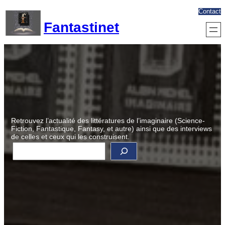
Aller
Contact
au
Fantastinet
contenu
Retrouvez l’actualité des littératures de l’imaginaire (Science-
Fiction, Fantastique, Fantasy, et autre) ainsi que des interviews
de celles et ceux qui les construisent.
R
e
c
h
e
r
c
h
e
r