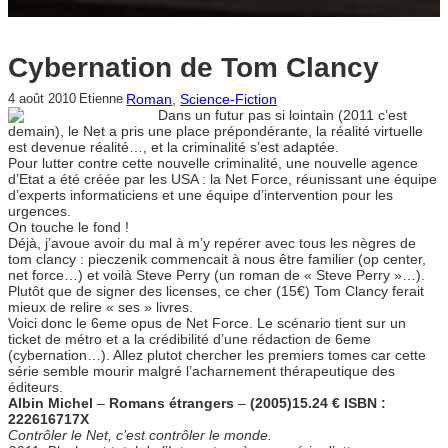
Cybernation de Tom Clancy
Roman
, 
Science-Fiction
4 août 2010
Etienne
Dans un futur pas si lointain (2011 c’est
demain), le Net a pris une place prépondérante, la réalité virtuelle
est devenue réalité…, et la criminalité s’est adaptée.
Pour lutter contre cette nouvelle criminalité, une nouvelle agence
d’Etat a été créée par les USA : la Net Force, réunissant une équipe
d’experts informaticiens et une équipe d’intervention pour les
urgences.
On touche le fond !
Déjà, j’avoue avoir du mal à m’y repérer avec tous les nègres de
tom clancy : pieczenik commencait à nous être familier (op center,
net force…) et voilà Steve Perry (un roman de « Steve Perry »…).
Plutôt que de signer des licenses, ce cher (15€) Tom Clancy ferait
mieux de relire « ses » livres.
Voici donc le 6eme opus de Net Force. Le scénario tient sur un
ticket de métro et a la crédibilité d’une rédaction de 6eme
(cybernation…). Allez plutot chercher les premiers tomes car cette
série semble mourir malgré l’acharnement thérapeutique des
éditeurs.
Albin Michel
–
Romans étrangers
–
(2005)15.24 € ISBN :
222616717X
Contrôler le Net, c’est contrôler le monde.