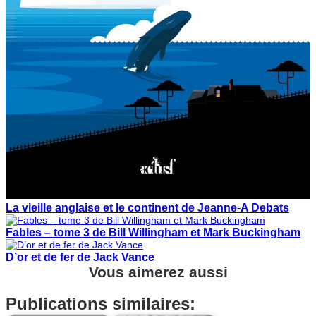
La vieille anglaise et le continent de Jeanne-A Debats
Fables – tome 3 de Bill Willingham et Mark Buckingham
D’or et de fer de Jack Vance
Vous aimerez aussi
Publications similaires: