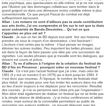
lutte psychique, peu spectaculaire en elle-même, et je ne me voyais
pas l’illustrer par des dommages collatéraux sans tomber dans le
grand guignol ou dans une démesure moins crédible même si plus
conventionnelle. Ce que perçoit Pascal du combat est déjà
suffisamment éprouvant.
Allan : Les romans ne sont d’ailleurs pas ta seule contribution
aux arts écrits, j’ai cru comprendre et lire sur le net que tu étais
aussi scénariste de Bande-Dessinées… Qu’est ce que
t’apportes en plus cet art ?
Claude
: Je suis un fan de BD depuis tout petit. Voir ses histoires
prendre vie sous le crayon d’un dessinateur, c’est fascinant !
L’écriture n’est certes pas la même : il faut penser en images,
éliminer les scènes inutiles. Peu importent les belles phrases, tout
est dans la façon de faire passer une idée par une succession de
vignettes. Les seules phrases que je travaille sont les dialogues, qui
doivent est courts et précis.
Allan : Tu es d’ailleurs à l’origine de la création du festival de
BD d’Aix en Provence : pourquoi créer un nouveau festival ?
Claude
: Ce n’est pas l’actuel festival que j’ai crée, mais celui de
1981 (il y eut un numéro 0 en 1979) qui a duré jusqu’en 1984. Il
n’est donc pas nouveau. À l’époque, le nombre de festivals était
plus réduit. Je voulais pour une fois inviter les auteurs dans ma ville
au lieu d’avoir toujours à me déplacer pour les rencontrer. Résultat
des courses : je n’ai vu personne tant j’étais pris par l’organisation !
Mon désir était également de réaliser un festival qui ne se limite pas
à la simple séance de dédicaces ; j’y ai inclus conférences et tables
rondes, mais surtout de la convivialité permettant au public de
rencontrer ses auteurs préférés : on pouvait déjeuner avec les