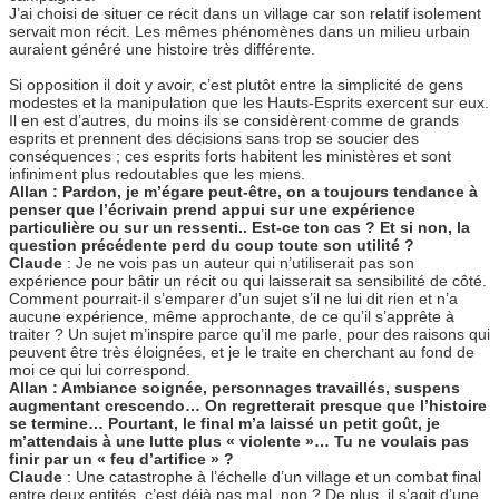
J’ai choisi de situer ce récit dans un village car son relatif isolement
servait mon récit. Les mêmes phénomènes dans un milieu urbain
auraient généré une histoire très différente.
Si opposition il doit y avoir, c’est plutôt entre la simplicité de gens
modestes et la manipulation que les Hauts-Esprits exercent sur eux.
Il en est d’autres, du moins ils se considèrent comme de grands
esprits et prennent des décisions sans trop se soucier des
conséquences ; ces esprits forts habitent les ministères et sont
infiniment plus redoutables que les miens.
Allan : Pardon, je m’égare peut-être, on a toujours tendance à
penser que l’écrivain prend appui sur une expérience
particulière ou sur un ressenti.. Est-ce ton cas ? Et si non, la
question précédente perd du coup toute son utilité ?
Claude
: Je ne vois pas un auteur qui n’utiliserait pas son
expérience pour bâtir un récit ou qui laisserait sa sensibilité de côté.
Comment pourrait-il s’emparer d’un sujet s’il ne lui dit rien et n’a
aucune expérience, même approchante, de ce qu’il s’apprête à
traiter ? Un sujet m’inspire parce qu’il me parle, pour des raisons qui
peuvent être très éloignées, et je le traite en cherchant au fond de
moi ce qui lui correspond.
Allan : Ambiance soignée, personnages travaillés, suspens
augmentant crescendo… On regretterait presque que l’histoire
se termine… Pourtant, le final m’a laissé un petit goût, je
m’attendais à une lutte plus « violente »… Tu ne voulais pas
finir par un « feu d’artifice » ?
Claude
: Une catastrophe à l’échelle d’un village et un combat final
entre deux entités, c’est déjà pas mal, non ? De plus, il s’agit d’une