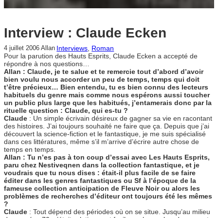
Interview : Claude Ecken
Interviews
, 
Roman
4 juillet 2006
Allan
Pour la parution des Hauts Esprits, Claude Ecken a accepté de
répondre à nos questions…
Allan : Claude, je te salue et te remercie tout d’abord d’avoir
bien voulu nous accorder un peu de temps, temps qui doit
t’être précieux… Bien entendu, tu es bien connu des lecteurs
habituels du genre mais comme nous espérons aussi toucher
un public plus large que les habitués, j’entamerais donc par la
rituelle question : Claude, qui es-tu ?
Claude
: Un simple écrivain désireux de gagner sa vie en racontant
des histoires. J’ai toujours souhaité ne faire que ça. Depuis que j’ai
découvert la science-fiction et le fantastique, je me suis spécialisé
dans ces littératures, même s’il m’arrive d’écrire autre chose de
temps en temps.
Allan : Tu n’es pas à ton coup d’essai avec Les Hauts Esprits,
paru chez Nestiveqnen dans la collection fantastique, et je
voudrais que tu nous dises : était-il plus facile de se faire
éditer dans les genres fantastiques ou Sf à l’époque de la
fameuse collection anticipation de Fleuve Noir ou alors les
problèmes de recherches d’éditeur ont toujours été les mêmes
?
Claude
: Tout dépend des périodes où on se situe. Jusqu’au milieu