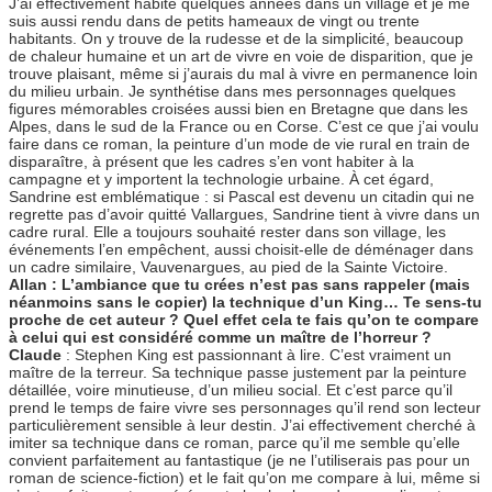
J’ai effectivement habité quelques années dans un village et je me
suis aussi rendu dans de petits hameaux de vingt ou trente
habitants. On y trouve de la rudesse et de la simplicité, beaucoup
de chaleur humaine et un art de vivre en voie de disparition, que je
trouve plaisant, même si j’aurais du mal à vivre en permanence loin
du milieu urbain. Je synthétise dans mes personnages quelques
figures mémorables croisées aussi bien en Bretagne que dans les
Alpes, dans le sud de la France ou en Corse. C’est ce que j’ai voulu
faire dans ce roman, la peinture d’un mode de vie rural en train de
disparaître, à présent que les cadres s’en vont habiter à la
campagne et y importent la technologie urbaine. À cet égard,
Sandrine est emblématique : si Pascal est devenu un citadin qui ne
regrette pas d’avoir quitté Vallargues, Sandrine tient à vivre dans un
cadre rural. Elle a toujours souhaité rester dans son village, les
événements l’en empêchent, aussi choisit-elle de déménager dans
un cadre similaire, Vauvenargues, au pied de la Sainte Victoire.
Allan : L’ambiance que tu crées n’est pas sans rappeler (mais
néanmoins sans le copier) la technique d’un King… Te sens-tu
proche de cet auteur ? Quel effet cela te fais qu’on te compare
à celui qui est considéré comme un maître de l’horreur ?
Claude
: Stephen King est passionnant à lire. C’est vraiment un
maître de la terreur. Sa technique passe justement par la peinture
détaillée, voire minutieuse, d’un milieu social. Et c’est parce qu’il
prend le temps de faire vivre ses personnages qu’il rend son lecteur
particulièrement sensible à leur destin. J’ai effectivement cherché à
imiter sa technique dans ce roman, parce qu’il me semble qu’elle
convient parfaitement au fantastique (je ne l’utiliserais pas pour un
roman de science-fiction) et le fait qu’on me compare à lui, même si