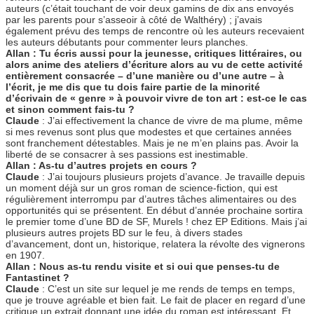
auteurs (c’était touchant de voir deux gamins de dix ans envoyés
par les parents pour s’asseoir à côté de Walthéry) ; j’avais
également prévu des temps de rencontre où les auteurs recevaient
les auteurs débutants pour commenter leurs planches.
Allan : Tu écris aussi pour la jeunesse, critiques littéraires, ou
alors anime des ateliers d’écriture alors au vu de cette activité
entièrement consacrée – d’une manière ou d’une autre – à
l’écrit, je me dis que tu dois faire partie de la minorité
d’écrivain de « genre » à pouvoir vivre de ton art : est-ce le cas
et sinon comment fais-tu ?
Claude
: J’ai effectivement la chance de vivre de ma plume, même
si mes revenus sont plus que modestes et que certaines années
sont franchement détestables. Mais je ne m’en plains pas. Avoir la
liberté de se consacrer à ses passions est inestimable.
Allan : As-tu d’autres projets en cours ?
Claude
: J’ai toujours plusieurs projets d’avance. Je travaille depuis
un moment déjà sur un gros roman de science-fiction, qui est
régulièrement interrompu par d’autres tâches alimentaires ou des
opportunités qui se présentent. En début d’année prochaine sortira
le premier tome d’une BD de SF, Murels ! chez EP Editions. Mais j’ai
plusieurs autres projets BD sur le feu, à divers stades
d’avancement, dont un, historique, relatera la révolte des vignerons
en 1907.
Allan : Nous as-tu rendu visite et si oui que penses-tu de
Fantastinet ?
Claude
: C’est un site sur lequel je me rends de temps en temps,
que je trouve agréable et bien fait. Le fait de placer en regard d’une
critique un extrait donnant une idée du roman est intéressant. Et