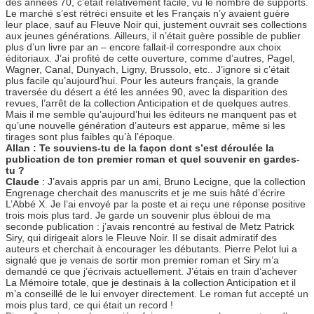
des années 70, c’était relativement facile, vu le nombre de supports.
Le marché s’est rétréci ensuite et les Français n’y avaient guère
leur place, sauf au Fleuve Noir qui, justement ouvrait ses collections
aux jeunes générations. Ailleurs, il n’était guère possible de publier
plus d’un livre par an – encore fallait-il correspondre aux choix
éditoriaux. J’ai profité de cette ouverture, comme d’autres, Pagel,
Wagner, Canal, Dunyach, Ligny, Brussolo, etc.. J’ignore si c’était
plus facile qu’aujourd’hui. Pour les auteurs français, la grande
traversée du désert a été les années 90, avec la disparition des
revues, l’arrêt de la collection Anticipation et de quelques autres.
Mais il me semble qu’aujourd’hui les éditeurs ne manquent pas et
qu’une nouvelle génération d’auteurs est apparue, même si les
tirages sont plus faibles qu’à l’époque.
Allan : Te souviens-tu de la façon dont s’est déroulée la
publication de ton premier roman et quel souvenir en gardes-
tu ?
Claude
: J’avais appris par un ami, Bruno Lecigne, que la collection
Engrenage cherchait des manuscrits et je me suis hâté d’écrire
L’Abbé X. Je l’ai envoyé par la poste et ai reçu une réponse positive
trois mois plus tard. Je garde un souvenir plus ébloui de ma
seconde publication : j’avais rencontré au festival de Metz Patrick
Siry, qui dirigeait alors le Fleuve Noir. Il se disait admiratif des
auteurs et cherchait à encourager les débutants. Pierre Pelot lui a
signalé que je venais de sortir mon premier roman et Siry m’a
demandé ce que j’écrivais actuellement. J’étais en train d’achever
La Mémoire totale, que je destinais à la collection Anticipation et il
m’a conseillé de le lui envoyer directement. Le roman fut accepté un
mois plus tard, ce qui était un record !