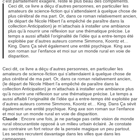
c’est parfaitement exagéré, reste le plus beau des compliments.
Ceci dit, ce livre a déçu d’autres personnes, en particulier les
amateurs de science-fiction qui s’attendaient à quelque chose de
plus cérébral de ma part. Or, dans ce roman relativement ancien,
(le départ de Nicole Hibert l’a empêché de paraître dans la
collection Anticipation) je m’attachais à installer une ambiance
plus qu’à nourrir une réflexion sur une thématique précise. Le
temps a aussi affaibli l’originalité de l’idée qui a entre-temps été
exploitée par d’autres auteurs comme Simmons, Koontz et…
King. Dans Ça sévit également une entité psychique. King axe
son roman sur l’enfance et moi sur un monde rural en voie de
disparition.
Ceci dit, ce livre a déçu d’autres personnes, en particulier les
amateurs de science-fiction qui s’attendaient à quelque chose de
plus cérébral de ma part. Or, dans ce roman relativement ancien,
(le départ de Nicole Hibert l’a empêché de paraître dans la
collection Anticipation) je m’attachais à installer une ambiance plus
qu’à nourrir une réflexion sur une thématique précise. Le temps a
aussi affaibli l’originalité de l’idée qui a entre-temps été exploitée par
d’autres auteurs comme Simmons, Koontz et… King. Dans Ça sévit
également une entité psychique. King axe son roman sur l’enfance
et moi sur un monde rural en voie de disparition.
Claude
: Encore une fois, je ne partage pas cette vision de monde
rural obscurantiste opposé à un milieu urbain éclairé. Je constate
au contraire un fort retour de la pensée magique un peu partout.
Les sectes recrutent davantage dans les villes que dans les
campagnes.