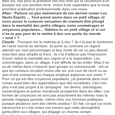
Bien sûr, voir pour la première fois son nom sur la couverture d’un
bouquin est une émotion forte, moins forte cependant que la toute
première publication professionnelle dans une revue.
Allan : Parlons un peu maintenant de ton dernier roman Les
Hauts Esprits … Tout prend racine dans un petit village, et
nous avons la curieuse sensation de vraiment être plongé
dans la mentalité des petits villages, entre commérages et
croyances populaires… Habites-tu un petit village et si oui
n’as-tu pas peur de te mettre à dos une partie du monde
« rural » ?
Claude
: Pourquoi me le mettrais-je à dos ? Je n’ai pas le sentiment
de l’avoir tourné en dérision. Je porte au contraire un regard
attendri sur mes personnages et leur mode de vie un peu désuet
mais bien plus simplet et franc. Je n’ai d’ailleurs pas l’impression
d’avoir réduit la mentalité aux ragots et à la superstition. Les
commérages, dans un village, il est difficile de les éviter. Mais il en
va de même dans n’importe quel groupe ou communauté : est-ce
que les rumeurs circulent moins vite sur une cour de récré ou au
sein d’une entreprise où chaque employé espionne son voisin ?
Pour ce qui est des croyances populaires, j’ai présenté dans mon
roman aussi bien des superstitieux que des incrédules. Ceci non
plus n’est pas propre à la campagne : les devins, astrologues,
numérologues et autres marabouts prospèrent dans les villes. Les
formes de croyances ne sont pas exactement les mêmes mais la
pensée magique persiste, même chez nos hommes politiques,
puisque plusieurs sont des clients assidus ! En fait, ce que j’ai voulu
retranscrire ici c’est moins ces travers que cette atmosphère
particulière aux villages, qui dégage un charme certain.