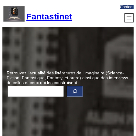
Aller
Contact
au
Fantastinet
contenu
Retrouvez l’actualité des littératures de l’imaginaire (Science-
Fiction, Fantastique, Fantasy, et autre) ainsi que des interviews
de celles et ceux qui les construisent.
R
e
c
h
e
r
c
h
e
r