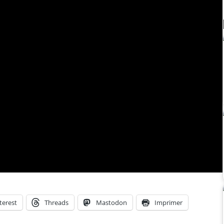
terest
Threads
Mastodon
Imprimer