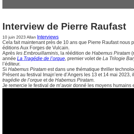
Interview de Pierre Raufast
Interviews
10 juin 2023
Allan
Cela fait maintenant près de 10 ans que Pierre Raufast nous 
éditions Aux Forges de Vulcain.
Après
les Embrouillaminis
, la réédition de
Habemus Piratam
(
année
La Tragédie de l’orque
, premier volet de
La Trilogie Ba
l’éditeur.
Si
Habemus Piratam
est dans une thématique thriller techno
Présent au festival Imajn’ere d’Angers les 13 et 14 mai 2023, 
tragédie de l’orque
et de
Habemus Piratam
.
Je remercie le festival de m’avoir donné les moyens humains e