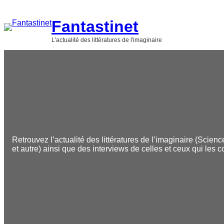
Aller
au
Fantastinet
contenu
L'actualité des littératures de l'imaginaire
Retrouvez l’actualité des littératures de l’imaginaire (Scienc
et autre) ainsi que des interviews de celles et ceux qui les c