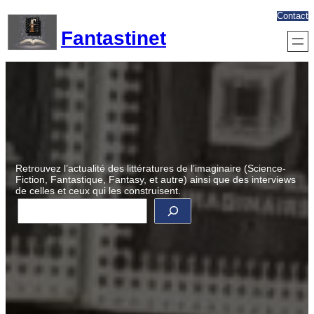
Aller
Contact
au
Fantastinet
contenu
Retrouvez l’actualité des littératures de l’imaginaire (Science-
Fiction, Fantastique, Fantasy, et autre) ainsi que des interviews
de celles et ceux qui les construisent.
R
e
c
h
e
r
c
h
e
r