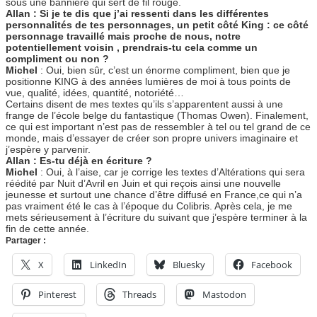
sous une bannière qui sert de fil rouge.
Allan : Si je te dis que j’ai ressenti dans les différentes
personnalités de tes personnages, un petit côté King : ce côté
personnage travaillé mais proche de nous, notre
potentiellement voisin , prendrais-tu cela comme un
compliment ou non ?
Michel
: Oui, bien sûr, c’est un énorme compliment, bien que je
positionne KING à des années lumières de moi à tous points de
vue, qualité, idées, quantité, notoriété…
Certains disent de mes textes qu’ils s’apparentent aussi à une
frange de l’école belge du fantastique (Thomas Owen). Finalement,
ce qui est important n’est pas de ressembler à tel ou tel grand de ce
monde, mais d’essayer de créer son propre univers imaginaire et
j’espère y parvenir.
Allan : Es-tu déjà en écriture ?
Michel
: Oui, à l’aise, car je corrige les textes d’Altérations qui sera
réédité par Nuit d’Avril en Juin et qui reçois ainsi une nouvelle
jeunesse et surtout une chance d’être diffusé en France,ce qui n’a
pas vraiment été le cas à l’époque du Colibris. Après cela, je me
mets sérieusement à l’écriture du suivant que j’espère terminer à la
fin de cette année.
Partager :
X
LinkedIn
Bluesky
Facebook
Pinterest
Threads
Mastodon