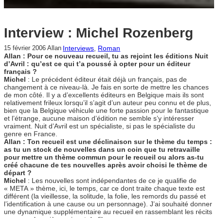
Interview : Michel Rozenberg
Interviews
, 
Roman
15 février 2006
Allan
Allan : Pour ce nouveau recueil, tu as rejoint les éditions Nuit
d’Avril : qu’est ce qui t’a poussé à opter pour un éditeur
français ?
Michel
: Le précédent éditeur était déjà un français, pas de
changement à ce niveau-là. Je fais en sorte de mettre les chances
de mon côté. Il y a d’excellents éditeurs en Belgique mais ils sont
relativement frileux lorsqu’il s’agit d’un auteur peu connu et de plus,
bien que la Belgique véhicule une forte passion pour le fantastique
et l’étrange, aucune maison d’édition ne semble s’y intéresser
vraiment. Nuit d’Avril est un spécialiste, si pas le spécialiste du
genre en France.
Allan : Ton recueil est une déclinaison sur le thème du temps :
as tu un stock de nouvelles dans un coin que tu retravaille
pour mettre un thème commun pour le recueil ou alors as-tu
créé chacune de tes nouvelles après avoir choisi le thème de
départ ?
Michel
: Les nouvelles sont indépendantes de ce je qualifie de
« META » thème, ici, le temps, car ce dont traite chaque texte est
différent (la vieillesse, la solitude, la folie, les remords du passé et
l’identification à une cause ou un personnage). J’ai souhaité donner
une dynamique supplémentaire au recueil en rassemblant les récits