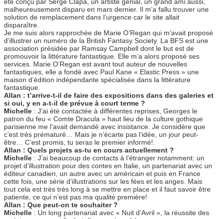
été conçu par Serge Clapa, un artiste génial, un grand ami aussi,
malheureusement disparu en mars dernier. Il m’a fallu trouver une
solution de remplacement dans l’urgence car le site allait
disparaître.
Je me suis alors rapprochée de Marie O’Regan qui m’avait proposé
d’illustrer un numéro de la British Fantasy Society. La BFS est une
association présidée par Ramsay Campbell dont le but est de
promouvoir la littérature fantastique. Elle m’a alors proposé ses
services. Marie O’Regan est avant tout auteur de nouvelles
fantastiques, elle a fondé avec Paul Kane « Elastic Press » une
maison d’édition indépendante spécialisée dans la littérature
fantastique.
Allan : t’arrive-t-il de faire des expositions dans des galeries et
si oui, y en a-t-il de prévue à court terme ?
Michelle
: J’ai été contactée à différentes reprises, Georges le
patron du feu « Comte Dracula » haut lieu de la culture gothique
parisienne me l’avait demandé avec insistance. Je considère que
c’est très prématuré… Mais je n’écarte pas l’idée, un jour peut-
être… C’est promis, tu seras le premier informé!.
Allan : Quels projets as-tu en cours actuellement ?
Michelle
: J’ai beaucoup de contacts à l’étranger notamment: un
projet d’illustration pour des contes en Italie, un partenariat avec un
éditeur canadien, un autre avec un américain et puis en France
cette fois, une série d’illustrations sur les fées et les anges. Mais
tout cela est très très long à se mettre en place et il faut savoir être
patiente, ce qui n’est pas ma qualité première!
Allan : Que peut-on te souhaiter ?
Michelle
: Un long partenariat avec « Nuit d’Avril », la réussite des