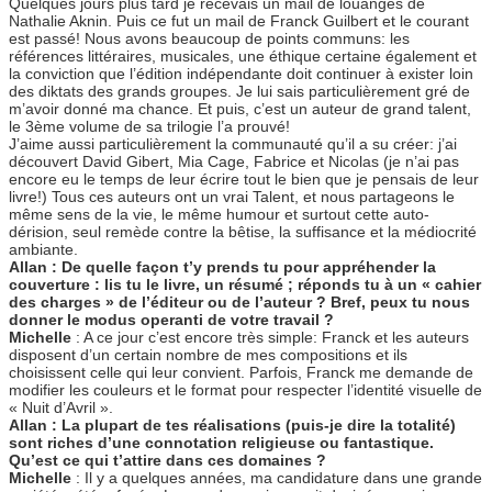
Quelques jours plus tard je recevais un mail de louanges de
Nathalie Aknin. Puis ce fut un mail de Franck Guilbert et le courant
est passé! Nous avons beaucoup de points communs: les
références littéraires, musicales, une éthique certaine également et
la conviction que l’édition indépendante doit continuer à exister loin
des diktats des grands groupes. Je lui sais particulièrement gré de
m’avoir donné ma chance. Et puis, c’est un auteur de grand talent,
le 3ème volume de sa trilogie l’a prouvé!
J’aime aussi particulièrement la communauté qu’il a su créer: j’ai
découvert David Gibert, Mia Cage, Fabrice et Nicolas (je n’ai pas
encore eu le temps de leur écrire tout le bien que je pensais de leur
livre!) Tous ces auteurs ont un vrai Talent, et nous partageons le
même sens de la vie, le même humour et surtout cette auto-
dérision, seul remède contre la bêtise, la suffisance et la médiocrité
ambiante.
Allan : De quelle façon t’y prends tu pour appréhender la
couverture : lis tu le livre, un résumé ; réponds tu à un « cahier
des charges » de l’éditeur ou de l’auteur ? Bref, peux tu nous
donner le modus operanti de votre travail ?
Michelle
: A ce jour c’est encore très simple: Franck et les auteurs
disposent d’un certain nombre de mes compositions et ils
choisissent celle qui leur convient. Parfois, Franck me demande de
modifier les couleurs et le format pour respecter l’identité visuelle de
« Nuit d’Avril ».
Allan : La plupart de tes réalisations (puis-je dire la totalité)
sont riches d’une connotation religieuse ou fantastique.
Qu’est ce qui t’attire dans ces domaines ?
Michelle
: Il y a quelques années, ma candidature dans une grande