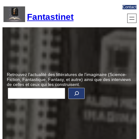
Aller
Contact
au
Fantastinet
contenu
Retrouvez l’actualité des littératures de l’imaginaire (Science-
Fiction, Fantastique, Fantasy, et autre) ainsi que des interviews
de celles et ceux qui les construisent.
R
e
c
h
e
r
c
h
e
r