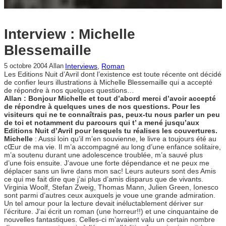
Interview : Michelle
Blessemaille
Interviews
, 
Roman
5 octobre 2004
Allan
Les Editions Nuit d’Avril dont l’existence est toute récente ont décidé
de confier leurs illustrations à Michelle Blessemaille qui a accepté
de répondre à nos quelques questions…
Allan : Bonjour Michelle et tout d’abord merci d’avoir accepté
de répondre à quelques unes de nos questions. Pour les
visiteurs qui ne te connaîtrais pas, peux-tu nous parler un peu
de toi et notamment du parcours qui t’ a mené jusqu’aux
Editions Nuit d’Avril pour lesquels tu réalises les couvertures.
Michelle
: Aussi loin qu’il m’en souvienne, le livre a toujours été au
cŒur de ma vie. Il m’a accompagné au long d’une enfance solitaire,
m’a soutenu durant une adolescence troublée, m’a sauvé plus
d’une fois ensuite. J’avoue une forte dépendance et ne peux me
déplacer sans un livre dans mon sac! Leurs auteurs sont des Amis
ce qui me fait dire que j’ai plus d’amis disparus que de vivants.
Virginia Woolf, Stefan Zweig, Thomas Mann, Julien Green, Ionesco
sont parmi d’autres ceux auxquels je voue une grande admiration.
Un tel amour pour la lecture devait inéluctablement dériver sur
l’écriture. J’ai écrit un roman (une horreur!!) et une cinquantaine de
nouvelles fantastiques. Celles-ci m’avaient valu un certain nombre