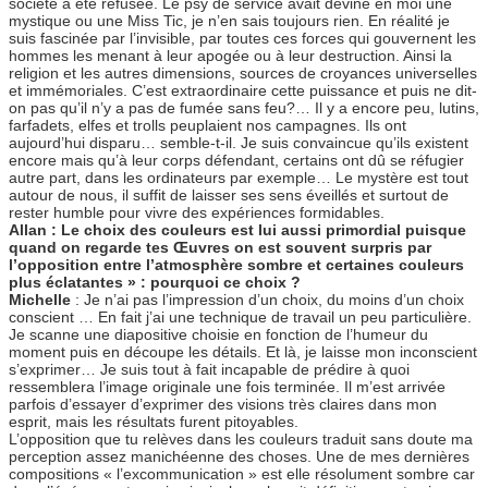
société a été refusée. Le psy de service avait deviné en moi une
mystique ou une Miss Tic, je n’en sais toujours rien. En réalité je
suis fascinée par l’invisible, par toutes ces forces qui gouvernent les
hommes les menant à leur apogée ou à leur destruction. Ainsi la
religion et les autres dimensions, sources de croyances universelles
et immémoriales. C’est extraordinaire cette puissance et puis ne dit-
on pas qu’il n’y a pas de fumée sans feu?… Il y a encore peu, lutins,
farfadets, elfes et trolls peuplaient nos campagnes. Ils ont
aujourd’hui disparu… semble-t-il. Je suis convaincue qu’ils existent
encore mais qu’à leur corps défendant, certains ont dû se réfugier
autre part, dans les ordinateurs par exemple… Le mystère est tout
autour de nous, il suffit de laisser ses sens éveillés et surtout de
rester humble pour vivre des expériences formidables.
Allan : Le choix des couleurs est lui aussi primordial puisque
quand on regarde tes Œuvres on est souvent surpris par
l’opposition entre l’atmosphère sombre et certaines couleurs
plus éclatantes » : pourquoi ce choix ?
Michelle
: Je n’ai pas l’impression d’un choix, du moins d’un choix
conscient … En fait j’ai une technique de travail un peu particulière.
Je scanne une diapositive choisie en fonction de l’humeur du
moment puis en découpe les détails. Et là, je laisse mon inconscient
s’exprimer… Je suis tout à fait incapable de prédire à quoi
ressemblera l’image originale une fois terminée. Il m’est arrivée
parfois d’essayer d’exprimer des visions très claires dans mon
esprit, mais les résultats furent pitoyables.
L’opposition que tu relèves dans les couleurs traduit sans doute ma
perception assez manichéenne des choses. Une de mes dernières
compositions « l’excommunication » est elle résolument sombre car