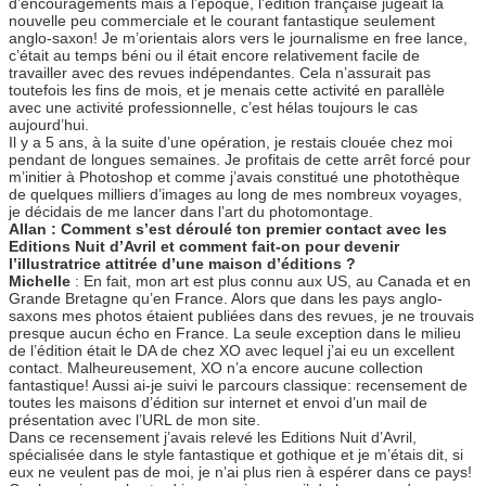
d’encouragements mais à l’époque, l’édition française jugeait la
nouvelle peu commerciale et le courant fantastique seulement
anglo-saxon! Je m’orientais alors vers le journalisme en free lance,
c’était au temps béni ou il était encore relativement facile de
travailler avec des revues indépendantes. Cela n’assurait pas
toutefois les fins de mois, et je menais cette activité en parallèle
avec une activité professionnelle, c’est hélas toujours le cas
aujourd’hui.
Il y a 5 ans, à la suite d’une opération, je restais clouée chez moi
pendant de longues semaines. Je profitais de cette arrêt forcé pour
m’initier à Photoshop et comme j’avais constitué une photothèque
de quelques milliers d’images au long de mes nombreux voyages,
je décidais de me lancer dans l’art du photomontage.
Allan : Comment s’est déroulé ton premier contact avec les
Editions Nuit d’Avril et comment fait-on pour devenir
l’illustratrice attitrée d’une maison d’éditions ?
Michelle
: En fait, mon art est plus connu aux US, au Canada et en
Grande Bretagne qu’en France. Alors que dans les pays anglo-
saxons mes photos étaient publiées dans des revues, je ne trouvais
presque aucun écho en France. La seule exception dans le milieu
de l’édition était le DA de chez XO avec lequel j’ai eu un excellent
contact. Malheureusement, XO n’a encore aucune collection
fantastique! Aussi ai-je suivi le parcours classique: recensement de
toutes les maisons d’édition sur internet et envoi d’un mail de
présentation avec l’URL de mon site.
Dans ce recensement j’avais relevé les Editions Nuit d’Avril,
spécialisée dans le style fantastique et gothique et je m’étais dit, si
eux ne veulent pas de moi, je n’ai plus rien à espérer dans ce pays!