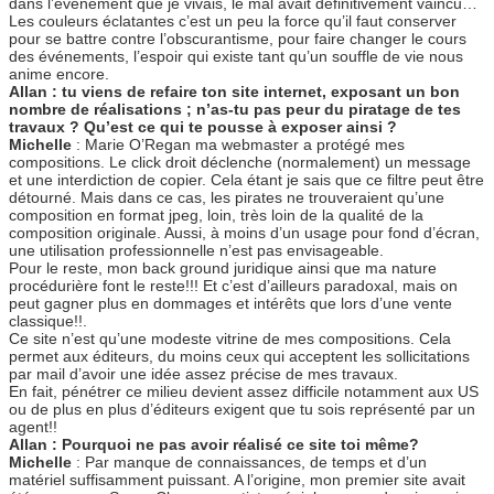
dans l’événement que je vivais, le mal avait définitivement vaincu…
Les couleurs éclatantes c’est un peu la force qu’il faut conserver
pour se battre contre l’obscurantisme, pour faire changer le cours
des événements, l’espoir qui existe tant qu’un souffle de vie nous
anime encore.
Allan : tu viens de refaire ton site internet, exposant un bon
nombre de réalisations ; n’as-tu pas peur du piratage de tes
travaux ? Qu’est ce qui te pousse à exposer ainsi ?
Michelle
: Marie O’Regan ma webmaster a protégé mes
compositions. Le click droit déclenche (normalement) un message
et une interdiction de copier. Cela étant je sais que ce filtre peut être
détourné. Mais dans ce cas, les pirates ne trouveraient qu’une
composition en format jpeg, loin, très loin de la qualité de la
composition originale. Aussi, à moins d’un usage pour fond d’écran,
une utilisation professionnelle n’est pas envisageable.
Pour le reste, mon back ground juridique ainsi que ma nature
procédurière font le reste!!! Et c’est d’ailleurs paradoxal, mais on
peut gagner plus en dommages et intérêts que lors d’une vente
classique!!.
Ce site n’est qu’une modeste vitrine de mes compositions. Cela
permet aux éditeurs, du moins ceux qui acceptent les sollicitations
par mail d’avoir une idée assez précise de mes travaux.
En fait, pénétrer ce milieu devient assez difficile notamment aux US
ou de plus en plus d’éditeurs exigent que tu sois représenté par un
agent!!
Allan : Pourquoi ne pas avoir réalisé ce site toi même?
Michelle
: Par manque de connaissances, de temps et d’un
matériel suffisamment puissant. A l’origine, mon premier site avait