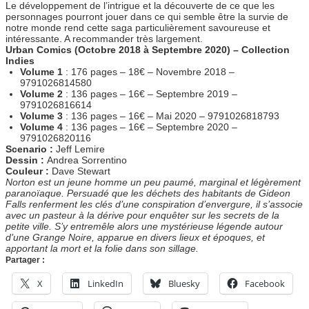
Le développement de l’intrigue et la découverte de ce que les
personnages pourront jouer dans ce qui semble être la survie de
notre monde rend cette saga particulièrement savoureuse et
intéressante. A recommander très largement.
Urban Comics (Octobre 2018 à Septembre 2020) – Collection
Indies
Volume 1
: 176 pages – 18€ – Novembre 2018 –
9791026814580
Volume 2
: 136 pages – 16€ – Septembre 2019 –
9791026816614
Volume 3
: 136 pages – 16€ – Mai 2020 – 9791026818793
Volume 4
: 136 pages – 16€ – Septembre 2020 –
9791026820116
Scenario :
Jeff Lemire
Dessin :
Andrea Sorrentino
Couleur :
Dave Stewart
Norton est un jeune homme un peu paumé, marginal et légèrement
paranoïaque. Persuadé que les déchets des habitants de Gideon
Falls renferment les clés d’une conspiration d’envergure, il s’associe
avec un pasteur à la dérive pour enquêter sur les secrets de la
petite ville. S’y entremêle alors une mystérieuse légende autour
d’une Grange Noire, apparue en divers lieux et époques, et
apportant la mort et la folie dans son sillage.
Partager :
X
LinkedIn
Bluesky
Facebook