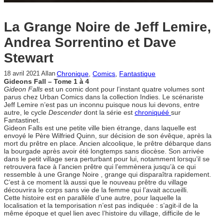
La Grange Noire de Jeff Lemire,
Andrea Sorrentino et Dave
Stewart
Chronique
, 
Comics
, 
Fantastique
18 avril 2021
Allan
Gideons Fall – Tome 1
à 4
Gideon Falls
est un comic dont pour l’instant quatre volumes sont
parus chez Urban Comics dans la collection Indies. Le scénariste
Jeff Lemire n’est pas un inconnu puisque nous lui devons, entre
autre, le cycle
Descender
dont la série est
chroniquéé
sur
Fantastinet.
Gideon Falls est une petite ville bien étrange, dans laquelle est
envoyé le Père Wilfried Quinn, sur décision de son évêque, après la
mort du prêtre en place. Ancien alcoolique, le prêtre débarque dans
la bourgade après avoir été longtemps sans diocèse. Son arrivée
dans le petit village sera perturbant pour lui, notamment lorsqu’il se
retrouvera face à l’ancien prêtre qui l’emmènera jusqu’à ce qui
ressemble à une Grange Noire , grange qui disparaîtra rapidement.
C’est à ce moment là aussi que le nouveau prêtre du village
découvrira le corps sans vie de la femme qui l’avait accueilli.
Cette histoire est en parallèle d’une autre, pour laquelle la
localisation et la temporisation n’est pas indiquée : s’agit-il de la
même époque et quel lien avec l’histoire du village, difficile de le