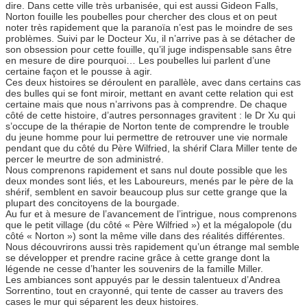
dire. Dans cette ville très urbanisée, qui est aussi Gideon Falls,
Norton fouille les poubelles pour chercher des clous et on peut
noter très rapidement que la paranoïa n’est pas le moindre de ses
problèmes. Suivi par le Docteur Xu, il n’arrive pas à se détacher de
son obsession pour cette fouille, qu’il juge indispensable sans être
en mesure de dire pourquoi… Les poubelles lui parlent d’une
certaine façon et le pousse à agir.
Ces deux histoires se déroulent en parallèle, avec dans certains cas
des bulles qui se font miroir, mettant en avant cette relation qui est
certaine mais que nous n’arrivons pas à comprendre. De chaque
côté de cette histoire, d’autres personnages gravitent : le Dr Xu qui
s’occupe de la thérapie de Norton tente de comprendre le trouble
du jeune homme pour lui permettre de retrouver une vie normale
pendant que du côté du Père Wilfried, la shérif Clara Miller tente de
percer le meurtre de son administré.
Nous comprenons rapidement et sans nul doute possible que les
deux mondes sont liés, et les Laboureurs, menés par le père de la
shérif, semblent en savoir beaucoup plus sur cette grange que la
plupart des concitoyens de la bourgade.
Au fur et à mesure de l’avancement de l’intrigue, nous comprenons
que le petit village (du côté « Père Wilfried ») et la mégalopole (du
côté « Norton ») sont la même ville dans des réalités différentes.
Nous découvrirons aussi très rapidement qu’un étrange mal semble
se développer et prendre racine grâce à cette grange dont la
légende ne cesse d’hanter les souvenirs de la famille Miller.
Les ambiances sont appuyés par le dessin talentueux d’Andrea
Sorrentino, tout en crayonné, qui tente de casser au travers des
cases le mur qui séparent les deux histoires.