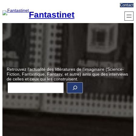
Aller
Contact
au
Fantastinet
contenu
Retrouvez l’actualité des littératures de l’imaginaire (Science-
Fiction, Fantastique, Fantasy, et autre) ainsi que des interviews
de celles et ceux qui les construisent.
R
e
c
h
e
r
c
h
e
r