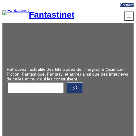
Aller
Contact
au
Fantastinet
contenu
Retrouvez l’actualité des littératures de l’imaginaire (Science-
Fiction, Fantastique, Fantasy, et autre) ainsi que des interviews
de celles et ceux qui les construisent.
R
e
c
h
e
r
c
h
e
r