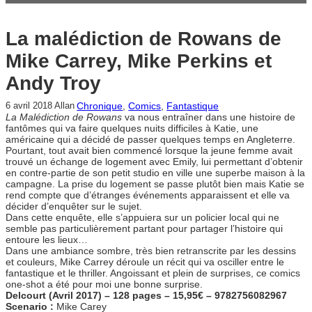
La malédiction de Rowans de
Mike Carrey, Mike Perkins et
Andy Troy
Chronique
, 
Comics
, 
Fantastique
6 avril 2018
Allan
La Malédiction de Rowans
va nous entraîner dans une histoire de
fantômes qui va faire quelques nuits difficiles à Katie, une
américaine qui a décidé de passer quelques temps en Angleterre.
Pourtant, tout avait bien commencé lorsque la jeune femme avait
trouvé un échange de logement avec Emily, lui permettant d’obtenir
en contre-partie de son petit studio en ville une superbe maison à la
campagne. La prise du logement se passe plutôt bien mais Katie se
rend compte que d’étranges événements apparaissent et elle va
décider d’enquêter sur le sujet.
Dans cette enquête, elle s’appuiera sur un policier local qui ne
semble pas particulièrement partant pour partager l’histoire qui
entoure les lieux…
Dans une ambiance sombre, très bien retranscrite par les dessins
et couleurs, Mike Carrey déroule un récit qui va osciller entre le
fantastique et le thriller. Angoissant et plein de surprises, ce comics
one-shot a été pour moi une bonne surprise.
Delcourt (Avril 2017) – 128 pages – 15,95€ – 9782756082967
Scenario :
Mike Carey