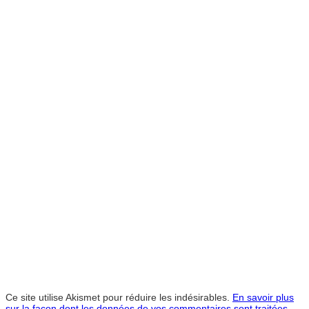
Ce site utilise Akismet pour réduire les indésirables.
En savoir plus
sur la façon dont les données de vos commentaires sont traitées
.