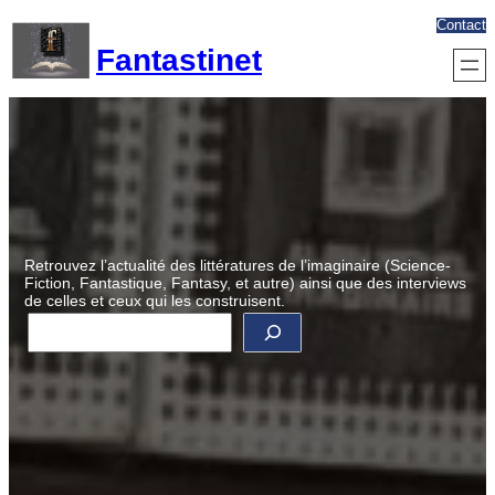
Aller
Contact
au
Fantastinet
contenu
Retrouvez l’actualité des littératures de l’imaginaire (Science-
Fiction, Fantastique, Fantasy, et autre) ainsi que des interviews
de celles et ceux qui les construisent.
R
e
c
h
e
r
c
h
e
r