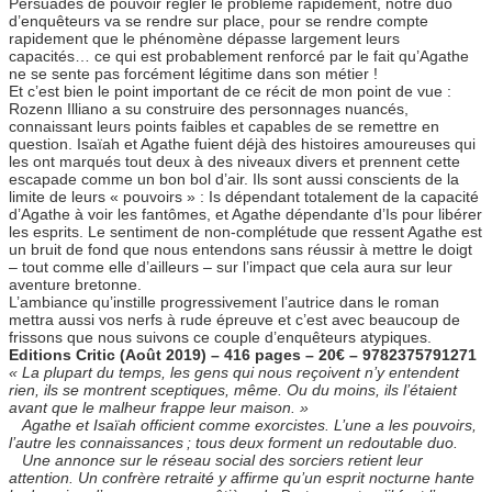
Persuadés de pouvoir régler le problème rapidement, notre duo
d’enquêteurs va se rendre sur place, pour se rendre compte
rapidement que le phénomène dépasse largement leurs
capacités… ce qui est probablement renforcé par le fait qu’Agathe
ne se sente pas forcément légitime dans son métier !
Et c’est bien le point important de ce récit de mon point de vue :
Rozenn Illiano a su construire des personnages nuancés,
connaissant leurs points faibles et capables de se remettre en
question. Isaïah et Agathe fuient déjà des histoires amoureuses qui
les ont marqués tout deux à des niveaux divers et prennent cette
escapade comme un bon bol d’air. Ils sont aussi conscients de la
limite de leurs « pouvoirs » : Is dépendant totalement de la capacité
d’Agathe à voir les fantômes, et Agathe dépendante d’Is pour libérer
les esprits. Le sentiment de non-complétude que ressent Agathe est
un bruit de fond que nous entendons sans réussir à mettre le doigt
– tout comme elle d’ailleurs – sur l’impact que cela aura sur leur
aventure bretonne.
L’ambiance qu’instille progressivement l’autrice dans le roman
mettra aussi vos nerfs à rude épreuve et c’est avec beaucoup de
frissons que nous suivons ce couple d’enquêteurs atypiques.
Editions Critic (Août 2019) – 416 pages – 20€ – 9782375791271
« La plupart du temps, les gens qui nous reçoivent n’y entendent
rien, ils se montrent sceptiques, même. Ou du moins, ils l’étaient
avant que le malheur frappe leur maison. »
Agathe et Isaïah officient comme exorcistes. L’une a les pouvoirs,
l’autre les connaissances ; tous deux forment un redoutable duo.
Une annonce sur le réseau social des sorciers retient leur
attention. Un confrère retraité y affirme qu’un esprit nocturne hante