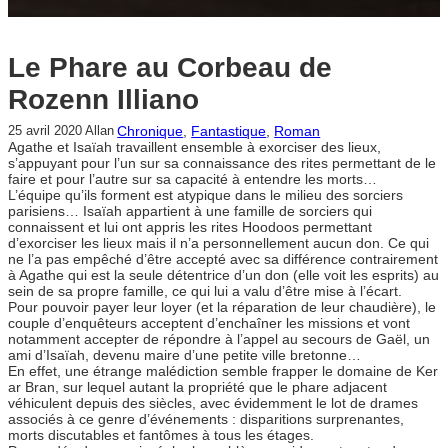
Le Phare au Corbeau de
Rozenn Illiano
Chronique
, 
Fantastique
, 
Roman
25 avril 2020
Allan
Agathe et Isaïah travaillent ensemble à exorciser des lieux,
s’appuyant pour l’un sur sa connaissance des rites permettant de le
faire et pour l’autre sur sa capacité à entendre les morts…
L’équipe qu’ils forment est atypique dans le milieu des sorciers
parisiens… Isaïah appartient à une famille de sorciers qui
connaissent et lui ont appris les rites Hoodoos permettant
d’exorciser les lieux mais il n’a personnellement aucun don. Ce qui
ne l’a pas empêché d’être accepté avec sa différence contrairement
à Agathe qui est la seule détentrice d’un don (elle voit les esprits) au
sein de sa propre famille, ce qui lui a valu d’être mise à l’écart.
Pour pouvoir payer leur loyer (et la réparation de leur chaudière), le
couple d’enquêteurs acceptent d’enchaîner les missions et vont
notamment accepter de répondre à l’appel au secours de Gaël, un
ami d’Isaïah, devenu maire d’une petite ville bretonne…
En effet, une étrange malédiction semble frapper le domaine de Ker
ar Bran, sur lequel autant la propriété que le phare adjacent
véhiculent depuis des siècles, avec évidemment le lot de drames
associés à ce genre d’événements : disparitions surprenantes,
morts discutables et fantômes à tous les étages.