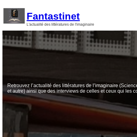
Aller
au
Fantastinet
contenu
L'actualité des littératures de l'imaginaire
Retrouvez l’actualité des littératures de l’imaginaire (Scienc
et autre) ainsi que des interviews de celles et ceux qui les c