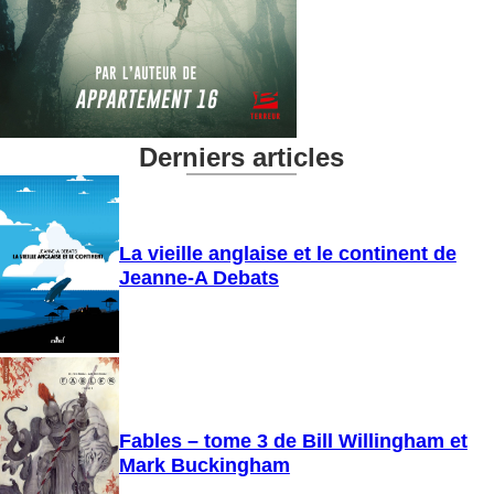
Derniers articles
La vieille anglaise et le continent de
Jeanne-A Debats
Fables – tome 3 de Bill Willingham et
Mark Buckingham