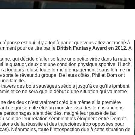
 réponse est oui, il y a fort à parier que vous allez accroché à
amment pour ce titre par le
British Fantasy Award en 2012.
A
aine, qui décide d’aller se faire une petite virée dans la nature
i le quatuor, deux ont une condition physique sportive, Hutch,
qui a toujours refusé toute forme d’engagement : sans femme ni
ue sorte le rêveur du groupe. De leurs côtés, Phil et Dom ont
 une famille.
u travers des bois sauvages suédois jusqu’à ce qu’ils tombent
is et ce ne sera que le début d’une situation qui va mettre
ne des deux n’est vraiment crédible même si la première
evant ce qui semble être un monstre issu des temps anciens
tre personnages aient décidés, malgré leur passé de fac
u sein de leur relation semblent les éloigner : entre Dom et
sions de la réussite et des trajectoires trop opposées pour
as). Néanmoins, toute l’introspection due à cette situation de