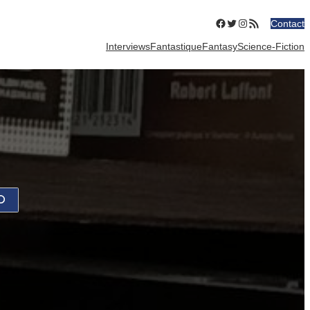
Facebook
Twitter
Instagram
Flux RSS
Contact
Interviews
Fantastique
Fantasy
Science-Fiction