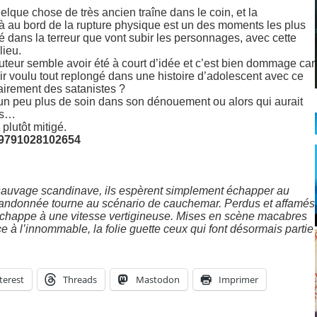
elque chose de très ancien traîne dans le coin, et la
jà au bord de la rupture physique est un des moments les plus
é dans la terreur que vont subir les personnages, avec cette
lieu.
uteur semble avoir été à court d’idée et c’est bien dommage car
voir voulu tout replongé dans une histoire d’adolescent avec ce
airement des satanistes ?
é un peu plus de soin dans son dénouement ou alors qui aurait
nts…
plutôt mitigé.
– 9791028102654
 sauvage scandinave, ils espèrent simplement échapper au
 randonnée tourne au scénario de cauchemar. Perdus et affamés
r échappe à une vitesse vertigineuse. Mises en scène macabres
ce à l’innommable, la folie guette ceux qui font désormais partie
terest
Threads
Mastodon
Imprimer