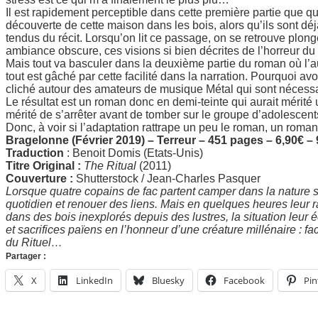
Il est rapidement perceptible dans cette première partie que qu
découverte de cette maison dans les bois, alors qu’ils sont dé
tendus du récit. Lorsqu’on lit ce passage, on se retrouve plong
ambiance obscure, ces visions si bien décrites de l’horreur du 
Mais tout va basculer dans la deuxième partie du roman où l’a
tout est gâché par cette facilité dans la narration. Pourquoi a
cliché autour des amateurs de musique Métal qui sont nécess
Le résultat est un roman donc en demi-teinte qui aurait mérit
mérité de s’arrêter avant de tomber sur le groupe d’adolesce
Donc, à voir si l’adaptation rattrape un peu le roman, un roman 
Bragelonne (Février 2019) – Terreur – 451 pages – 6,90€ 
Traduction
: Benoit Domis (Etats-Unis)
Titre Original :
The Ritual
(2011)
Couverture :
Shutterstock / Jean-Charles Pasquer
Lorsque quatre copains de fac partent camper dans la nature
quotidien et renouer des liens. Mais en quelques heures leur
dans des bois inexplorés depuis des lustres, la situation leu
et sacrifices païens en l’honneur d’une créature millénaire : fa
du Rituel…
Partager :
X
LinkedIn
Bluesky
Facebook
Pin