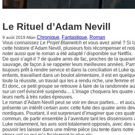
Le Rituel d’Adam Nevill
Chronique
, 
Fantastique
, 
Roman
9 août 2019
Allan
Vous connaissez
Le Projet Blairwitch
et vous avez aimé ? Si la
cette histoire d’Adam Nevill, plusieurs fois récompenser et not
noter aussi que le roman a été adapté / disponible sur Netflix.
De quoi s’agit-il ? de quatre amis de fac, proches de la quarant
sauvage, de façon à se rappeler leurs meilleures années. Parm
toujours prêt à rendre service et dans la conciliation et Luke 
enfants, travaillant dans un boulot alimentaire, il est en quelq
toute la réussite, un travail qui les a rendu riche, une femme et
Et donc, ce petit groupe se retrouve à faire de la randonnée a
sur un cerf éviscéré suspendu… L’image choquera les quatre am
leurs nerfs à très rudes épreuves.
Le roman d’Adam Nevill peut se voir en deux parties… et aucu
présente un intérêt certain avec cette fuite des quatre amis d
nordiques. Pourtant, il est surprenant d’imaginer que ces qua
commun, de partir ensemble à l’aventure tant les dissensions a
Luke notamment, les avis sont totalement opposés, avec des vi
pouvoir les laisser dans une même pièce (ou tente dans notre c
stress est ce qui m’a finalement le plus plu…