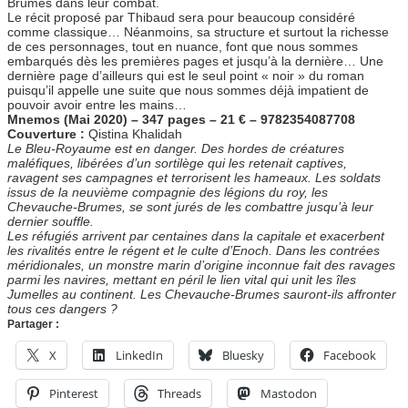
Brumes dans leur combat.
Le récit proposé par Thibaud sera pour beaucoup considéré
comme classique… Néanmoins, sa structure et surtout la richesse
de ces personnages, tout en nuance, font que nous sommes
embarqués dès les premières pages et jusqu’à la dernière… Une
dernière page d’ailleurs qui est le seul point « noir » du roman
puisqu’il appelle une suite que nous sommes déjà impatient de
pouvoir avoir entre les mains…
Mnemos (Mai 2020) – 347 pages – 21 € – 9782354087708
Couverture :
Qistina Khalidah
Le Bleu-Royaume est en danger. Des hordes de créatures
maléfiques, libérées d’un sortilège qui les retenait captives,
ravagent ses campagnes et terrorisent les hameaux. Les soldats
issus de la neuvième compagnie des légions du roy, les
Chevauche-Brumes, se sont jurés de les combattre jusqu’à leur
dernier souffle.
Les réfugiés arrivent par centaines dans la capitale et exacerbent
les rivalités entre le régent et le culte d’Enoch. Dans les contrées
méridionales, un monstre marin d’origine inconnue fait des ravages
parmi les navires, mettant en péril le lien vital qui unit les îles
Jumelles au continent. Les Chevauche-Brumes sauront-ils affronter
tous ces dangers ?
Partager :
X
LinkedIn
Bluesky
Facebook
Pinterest
Threads
Mastodon