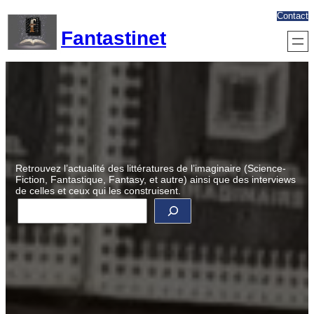
Aller
Contact
au
Fantastinet
contenu
Retrouvez l’actualité des littératures de l’imaginaire (Science-
Fiction, Fantastique, Fantasy, et autre) ainsi que des interviews
de celles et ceux qui les construisent.
R
e
c
h
e
r
c
h
e
r