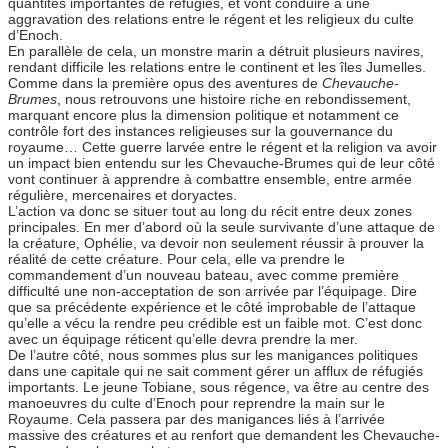
quantités importantes de réfugiés, et vont conduire à une
aggravation des relations entre le régent et les religieux du culte
d’Enoch.
En parallèle de cela, un monstre marin a détruit plusieurs navires,
rendant difficile les relations entre le continent et les îles Jumelles.
Comme dans la première opus des aventures de
Chevauche-
Brumes
, nous retrouvons une histoire riche en rebondissement,
marquant encore plus la dimension politique et notamment ce
contrôle fort des instances religieuses sur la gouvernance du
royaume… Cette guerre larvée entre le régent et la religion va avoir
un impact bien entendu sur les Chevauche-Brumes qui de leur côté
vont continuer à apprendre à combattre ensemble, entre armée
régulière, mercenaires et doryactes.
L’action va donc se situer tout au long du récit entre deux zones
principales. En mer d’abord où la seule survivante d’une attaque de
la créature, Ophélie, va devoir non seulement réussir à prouver la
réalité de cette créature. Pour cela, elle va prendre le
commandement d’un nouveau bateau, avec comme première
difficulté une non-acceptation de son arrivée par l’équipage. Dire
que sa précédente expérience et le côté improbable de l’attaque
qu’elle a vécu la rendre peu crédible est un faible mot. C’est donc
avec un équipage réticent qu’elle devra prendre la mer.
De l’autre côté, nous sommes plus sur les manigances politiques
dans une capitale qui ne sait comment gérer un afflux de réfugiés
importants. Le jeune Tobiane, sous régence, va être au centre des
manoeuvres du culte d’Enoch pour reprendre la main sur le
Royaume. Cela passera par des manigances liés à l’arrivée
massive des créatures et au renfort que demandent les Chevauche-