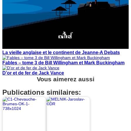
La vieille anglaise et le continent de Jeanne-A Debats
Fables – tome 3 de Bill Willingham et Mark Buckingham
D’or et de fer de Jack Vance
Vous aimerez aussi
Publications similaires: