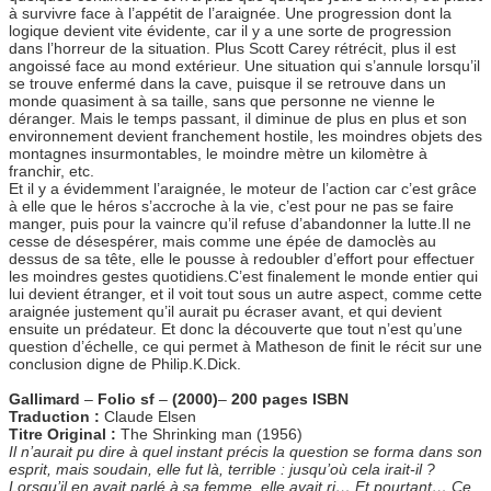
à survivre face à l’appétit de l’araignée. Une progression dont la
logique devient vite évidente, car il y a une sorte de progression
dans l’horreur de la situation. Plus Scott Carey rétrécit, plus il est
angoissé face au mond extérieur. Une situation qui s’annule lorsqu’il
se trouve enfermé dans la cave, puisque il se retrouve dans un
monde quasiment à sa taille, sans que personne ne vienne le
déranger. Mais le temps passant, il diminue de plus en plus et son
environnement devient franchement hostile, les moindres objets des
montagnes insurmontables, le moindre mètre un kilomètre à
franchir, etc.
Et il y a évidemment l’araignée, le moteur de l’action car c’est grâce
à elle que le héros s’accroche à la vie, c’est pour ne pas se faire
manger, puis pour la vaincre qu’il refuse d’abandonner la lutte.Il ne
cesse de désespérer, mais comme une épée de damoclès au
dessus de sa tête, elle le pousse à redoubler d’effort pour effectuer
les moindres gestes quotidiens.C’est finalement le monde entier qui
lui devient étranger, et il voit tout sous un autre aspect, comme cette
araignée justement qu’il aurait pu écraser avant, et qui devient
ensuite un prédateur. Et donc la découverte que tout n’est qu’une
question d’échelle, ce qui permet à Matheson de finit le récit sur une
conclusion digne de Philip.K.Dick.
Gallimard
–
Folio sf
–
(2000)
–
200 pages
ISBN
Traduction :
Claude Elsen
Titre Original :
The Shrinking man (1956)
Il n’aurait pu dire à quel instant précis la question se forma dans son
esprit, mais soudain, elle fut là, terrible : jusqu’où cela irait-il ?
Lorsqu’il en avait parlé à sa femme, elle avait ri… Et pourtant… Ce