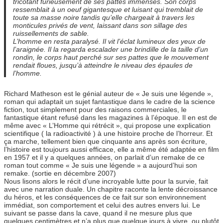
tricotant furieusement de ses pattes immenses. Son corps
ressemblait à un oeuf gigantesque et luisant qui tremblait de
toute sa masse noire tandis qu’elle chargeait à travers les
monticules privés de vent, laissant dans son sillage des
ruissellements de sable.
L’homme en resta paralysé. Il vit l’éclat lumineux des yeux de
l’araignée. Il la regarda escalader une brindille de la taille d’un
rondin, le corps haut perché sur ses pattes que le mouvement
rendait floues, jusqu’à atteindre le niveau des épaules de
l’homme.
Richard Matheson est le génial auteur de « Je suis une légende »,
roman qui adaptait un sujet fantastique dans le cadre de la science
fiction, tout simplement pour des raisons commerciales, le
fantastique étant refusé dans les magazines à l’époque. Il en est de
même avec « L’Homme qui rétrécit », qui propose une explication
scientifique ( la radioactivité ) à une histoire proche de l’horreur. Et
ça marche, tellement bien que cinquante ans après son écriture,
l’histoire est toujours aussi efficace, elle a même été adaptée en film
en 1957 et il y a quelques années, on parlait d’un remake de ce
roman tout comme « Je suis une légende » a aujourd’hui son
remake. (sortie en décembre 2007)
Nous lisons alors le récit d’une incroyable lutte pour la survie, fait
avec une narration duale. Un chapitre raconte la lente décroissance
du héros, et les conséquences de ce fait sur son environnement
immédiat, son comportement et celui des autres envers lui. Le
suivant se passe dans la cave, quand il ne mesure plus que
quelques centimètres et n’a plus que quelque jours à vivre, ou plutôt