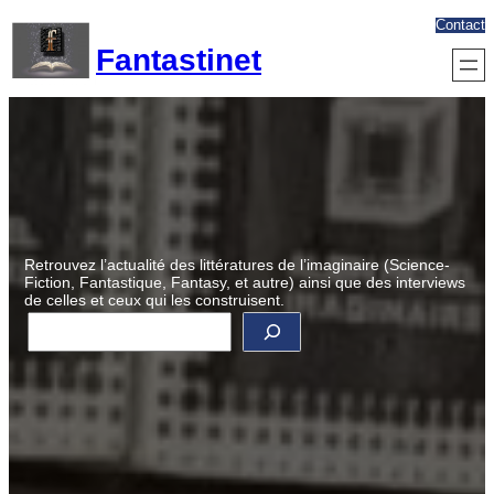
Aller
Contact
au
Fantastinet
contenu
Retrouvez l’actualité des littératures de l’imaginaire (Science-
Fiction, Fantastique, Fantasy, et autre) ainsi que des interviews
de celles et ceux qui les construisent.
R
e
c
h
e
r
c
h
e
r