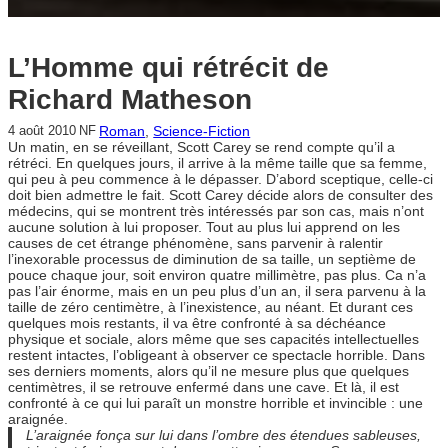
L’Homme qui rétrécit de
Richard Matheson
Roman
, 
Science-Fiction
4 août 2010
NF
Un matin, en se réveillant, Scott Carey se rend compte qu’il a
rétréci. En quelques jours, il arrive à la même taille que sa femme,
qui peu à peu commence à le dépasser. D’abord sceptique, celle-ci
doit bien admettre le fait. Scott Carey décide alors de consulter des
médecins, qui se montrent très intéressés par son cas, mais n’ont
aucune solution à lui proposer. Tout au plus lui apprend on les
causes de cet étrange phénomène, sans parvenir à ralentir
l’inexorable processus de diminution de sa taille, un septième de
pouce chaque jour, soit environ quatre millimètre, pas plus. Ca n’a
pas l’air énorme, mais en un peu plus d’un an, il sera parvenu à la
taille de zéro centimètre, à l’inexistence, au néant. Et durant ces
quelques mois restants, il va être confronté à sa déchéance
physique et sociale, alors même que ses capacités intellectuelles
restent intactes, l’obligeant à observer ce spectacle horrible. Dans
ses derniers moments, alors qu’il ne mesure plus que quelques
centimètres, il se retrouve enfermé dans une cave. Et là, il est
confronté à ce qui lui paraît un monstre horrible et invincible : une
araignée.
L’araignée fonça sur lui dans l’ombre des étendues sableuses,