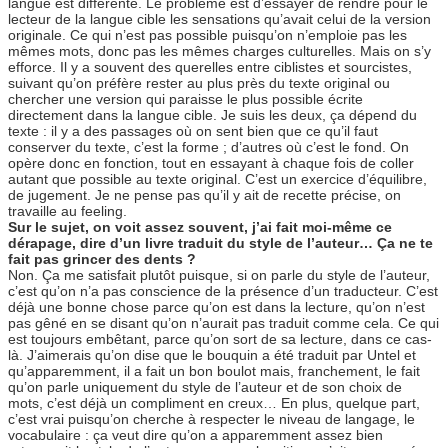
langue est différente. Le problème est d’essayer de rendre pour le
lecteur de la langue cible les sensations qu’avait celui de la version
originale. Ce qui n’est pas possible puisqu’on n’emploie pas les
mêmes mots, donc pas les mêmes charges culturelles. Mais on s’y
efforce. Il y a souvent des querelles entre ciblistes et sourcistes,
suivant qu’on préfère rester au plus près du texte original ou
chercher une version qui paraisse le plus possible écrite
directement dans la langue cible. Je suis les deux, ça dépend du
texte : il y a des passages où on sent bien que ce qu’il faut
conserver du texte, c’est la forme ; d’autres où c’est le fond. On
opère donc en fonction, tout en essayant à chaque fois de coller
autant que possible au texte original. C’est un exercice d’équilibre,
de jugement. Je ne pense pas qu’il y ait de recette précise, on
travaille au feeling.
Sur le sujet, on voit assez souvent, j’ai fait moi-même ce
dérapage, dire d’un livre traduit du style de l’auteur… Ça ne te
fait pas grincer des dents ?
Non. Ça me satisfait plutôt puisque, si on parle du style de l’auteur,
c’est qu’on n’a pas conscience de la présence d’un traducteur. C’est
déjà une bonne chose parce qu’on est dans la lecture, qu’on n’est
pas gêné en se disant qu’on n’aurait pas traduit comme cela. Ce qui
est toujours embêtant, parce qu’on sort de sa lecture, dans ce cas-
là. J’aimerais qu’on dise que le bouquin a été traduit par Untel et
qu’apparemment, il a fait un bon boulot mais, franchement, le fait
qu’on parle uniquement du style de l’auteur et de son choix de
mots, c’est déjà un compliment en creux… En plus, quelque part,
c’est vrai puisqu’on cherche à respecter le niveau de langage, le
vocabulaire : ça veut dire qu’on a apparemment assez bien