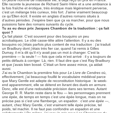
Elle raconte la jeunesse de Richard Saint-Vière et a une ambiance à
la fois fraîche et érotique, très érotique mais légèrement perverse,
c’est un mélange très curieux, très fort. J’aime vraiment beaucoup
ce qu’Ellen écrit. Il existe en anglais d’autres romans situés à
d’autres périodes. J’espère bien que ça va marcher, pour que nous
puissions faire des romans suivants du cycle.
Tu as eu deux prix Jacques Chambon de la traduction : ça fait
quoi ?
Ça fait plaisir. C’est souvent pour des bouquins un peu
acrobatiques. Le côté casse-tête attire l’attention. Il y a eu des
bouquins où j’étais parfois plus content de ma traduction : j’ai traduit
un Bradbury dont j’étais très fier car, quand l’ai remis à Gilles
Dumay, il m’a dit qu’il n’y avait pas un mot à changer. C’est la
première — la seule ! — fois que cela m’est arrivé : il y a toujours de
petits défauts à corriger. Là, rien. Il faut dire que c’est Ray Bradbury
et que j’avais bien bossé. C’était un livre assez mince, ça aidait
aussi.
J’ai eu le Chambon la première fois pour
Le
Livre de Cendres
où,
effectivement, j’ai beaucoup fouillé le vocabulaire médiéval parce
que Mary Gentle est adepte de reconstitution historique : le week-
end apparemment, elle se détend en livrant des duels en armure.
Donc, elle est d’une redoutable précision dans ses termes. Autant
George R. R. Martin reste dans le flou — les personnages prennent
une épée, de temps en temps c’est une épée longue, mais on ne
précise pas si c’est une flamberge, un espadon : c’est
une épée
—,
autant, chez Mary Gentle, c’est vraiment telle épée précise, tel
poids, tel machin. Il ne faut pas confondre un espadon et une
colichemarde ! De même, j’ai reçu le prix pour
Les Chroniques du