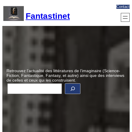
Aller
Contact
au
Fantastinet
contenu
Retrouvez l’actualité des littératures de l’imaginaire (Science-
Fiction, Fantastique, Fantasy, et autre) ainsi que des interviews
de celles et ceux qui les construisent.
R
e
c
h
e
r
c
h
e
r