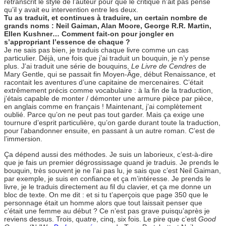
retranscrit le style de l’auteur pour que le critique n’ait pas pensé
qu’il y avait eu intervention entre les deux.
Tu as traduit, et continues à traduire, un certain nombre de
grands noms : Neil Gaiman, Alan Moore, George R.R. Martin,
Ellen Kushner… Comment fait-on pour jongler en
s’appropriant l’essence de chaque ?
Je ne sais pas bien, je traduis chaque livre comme un cas
particulier. Déjà, une fois que j’ai traduit un bouquin, je n’y pense
plus. J’ai traduit une série de bouquins,
Le
Livre de Cendres
de
Mary Gentle, qui se passait fin Moyen-Âge, début Renaissance, et
racontait les aventures d’une capitaine de mercenaires. C’était
extrêmement précis comme vocabulaire : à la fin de la traduction,
j’étais capable de monter / démonter une armure pièce par pièce,
en anglais comme en français ! Maintenant, j’ai complètement
oublié. Parce qu’on ne peut pas tout garder. Mais ça exige une
tournure d’esprit particulière, qu’on garde durant toute la traduction,
pour l’abandonner ensuite, en passant à un autre roman. C’est de
l’immersion.
Ça dépend aussi des méthodes. Je suis un laborieux, c’est-à-dire
que je fais un premier dégrossissage quand je traduis. Je prends le
bouquin, très souvent je ne l’ai pas lu, je sais que c’est Neil Gaiman,
par exemple, je suis en confiance et ça m’intéresse. Je prends le
livre, je le traduis directement au fil du clavier, et ça me donne un
bloc de texte. On me dit : et si tu t’aperçois que page 350 que le
personnage était un homme alors que tout laissait penser que
c’était une femme au début ? Ce n’est pas grave puisqu’après je
reviens dessus. Trois, quatre, cinq, six fois. Le pire que c’est
Good