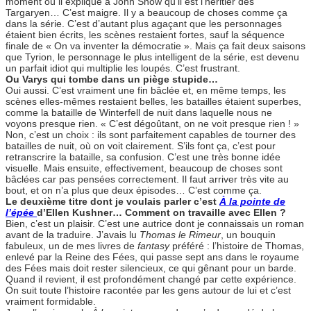
moment où il explique à John Snow qu’il est l’héritier des
Targaryen… C’est maigre. Il y a beaucoup de choses comme ça
dans la série. C’est d’autant plus agaçant que les personnages
étaient bien écrits, les scènes restaient fortes, sauf la séquence
finale de « On va inventer la démocratie ». Mais ça fait deux saisons
que Tyrion, le personnage le plus intelligent de la série, est devenu
un parfait idiot qui multiplie les loupés. C’est frustrant.
Ou Varys qui tombe dans un piège stupide…
Oui aussi. C’est vraiment une fin bâclée et, en même temps, les
scènes elles-mêmes restaient belles, les batailles étaient superbes,
comme la bataille de Winterfell de nuit dans laquelle nous ne
voyons presque rien. « C’est dégoûtant, on ne voit presque rien ! »
Non, c’est un choix : ils sont parfaitement capables de tourner des
batailles de nuit, où on voit clairement. S’ils font ça, c’est pour
retranscrire la bataille, sa confusion. C’est une très bonne idée
visuelle. Mais ensuite, effectivement, beaucoup de choses sont
bâclées car pas pensées correctement. Il faut arriver très vite au
bout, et on n’a plus que deux épisodes… C’est comme ça.
Le deuxième titre dont je voulais parler c’est
À la pointe de
l’épée
d’Ellen Kushner… Comment on travaille avec Ellen ?
Bien, c’est un plaisir. C’est une autrice dont je connaissais un roman
avant de la traduire. J’avais lu
Thomas le Rimeur
, un bouquin
fabuleux, un de mes livres de
fantasy
préféré : l’histoire de Thomas,
enlevé par la Reine des Fées, qui passe sept ans dans le royaume
des Fées mais doit rester silencieux, ce qui gênant pour un barde.
Quand il revient, il est profondément changé par cette expérience.
On suit toute l’histoire racontée par les gens autour de lui et c’est
vraiment formidable.