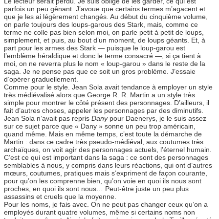
Le lecteur serait perdu. Je suis obligé de les garder, ce qui est
parfois un peu gênant. J’avoue que certains termes m’agacent et
que je les ai légèrement changés. Au début du cinquième volume,
on parle toujours des loups-garous des Stark, mais, comme ce
terme ne colle pas bien selon moi, on parle petit à petit de loups,
simplement, et puis, au bout d’un moment, de loups géants. Et, à
part pour les armes des Stark — puisque le loup-garou est
l’emblème héraldique et donc le terme consacré —, si ça tient à
moi, on ne reverra plus le nom « loup-garou » dans le reste de la
saga. Je ne pense pas que ce soit un gros problème. J’essaie
d’opérer graduellement.
Comme pour le style. Jean Sola avait tendance à employer un style
très médiévalisé alors que George R. R. Martin a un style très
simple pour montrer le côté présent des personnages. D’ailleurs, il
fait d’autres choses, appeler les personnages par des diminutifs.
Jean Sola n’avait pas repris
Dany
pour Daenerys, je le suis assez
sur ce sujet parce que « Dany » sonne un peu trop américain,
quand même. Mais en même temps, c’est toute la démarche de
Martin : dans ce cadre très pseudo-médiéval, aux coutumes très
archaïques, on voit agir des personnages actuels, l’éternel humain.
C’est ce qui est important dans la saga : ce sont des personnages
semblables à nous, y compris dans leurs réactions, qui ont d’autres
mœurs, coutumes, pratiques mais s’expriment de façon courante,
pour qu’on les comprenne bien, qu’on voie en quoi ils nous sont
proches, en quoi ils sont nous… Peut-être juste un peu plus
assassins et cruels que la moyenne.
Pour les noms, je fais avec. On ne peut pas changer ceux qu’on a
employés durant quatre volumes, même si certains noms non