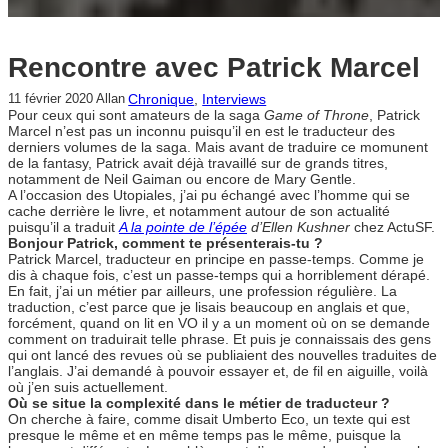
Rencontre avec Patrick Marcel
Chronique
, 
Interviews
11 février 2020
Allan
Pour ceux qui sont amateurs de la saga
Game of Throne
, Patrick
Marcel n’est pas un inconnu puisqu’il en est le traducteur des
derniers volumes de la saga. Mais avant de traduire ce momunent
de la fantasy, Patrick avait déjà travaillé sur de grands titres,
notamment de Neil Gaiman ou encore de Mary Gentle.
A l’occasion des Utopiales, j’ai pu échangé avec l’homme qui se
cache derrière le livre, et notamment autour de son actualité
puisqu’il a traduit
A la pointe de l’épée
d’Ellen Kushner
chez ActuSF.
Bonjour Patrick, comment te présenterais-tu ?
Patrick Marcel, traducteur en principe en passe-temps. Comme je
dis à chaque fois, c’est un passe-temps qui a horriblement dérapé.
En fait, j’ai un métier par ailleurs, une profession régulière. La
traduction, c’est parce que je lisais beaucoup en anglais et que,
forcément, quand on lit en VO il y a un moment où on se demande
comment on traduirait telle phrase. Et puis je connaissais des gens
qui ont lancé des revues où se publiaient des nouvelles traduites de
l’anglais. J’ai demandé à pouvoir essayer et, de fil en aiguille, voilà
où j’en suis actuellement.
Où se situe la complexité dans le métier de traducteur ?
On cherche à faire, comme disait Umberto Eco, un texte qui est
presque le même et en même temps pas le même, puisque la