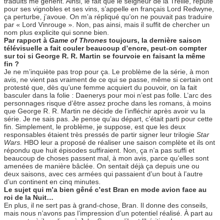
traduits me gênent. Ainsi, le fait que le seigneur de la Treille, réputé
pour ses vignobles et ses vins, s’appelle en français Lord Redwyne,
ça perturbe, j’avoue. On m’a répliqué qu’on ne pouvait pas traduire
par « Lord Vinrouge ». Non, pas ainsi, mais il suffit de chercher un
nom plus explicite qui sonne bien.
Par rapport à
Game of Thrones
toujours, la dernière saison
télévisuelle a fait couler beaucoup d’encre, peut-on compter
sur toi si George R. R. Martin se fourvoie en faisant la même
fin ?
Je ne m’inquiète pas trop pour ça. Le problème de la série, à mon
avis, ne vient pas vraiment de ce qui se passe, même si certain ont
protesté que, dès qu’une femme acquiert du pouvoir, on la fait
basculer dans la folie : Daenerys pour moi n’est pas folle. L’arc des
personnages risque d’être assez proche dans les romans, à moins
que George R. R. Martin ne décide de l’infléchir après avoir vu la
série. Je ne sais pas. Je pense qu’au départ, c’était parti pour cette
fin. Simplement, le problème, je suppose, est que les deux
responsables étaient très pressés de partir signer leur trilogie
Star
Wars.
HBO leur a proposé de réaliser une saison complète et ils ont
répondu que huit épisodes suffiraient. Non, ça n’a pas suffi et
beaucoup de choses passent mal, à mon avis, parce qu’elles sont
amenées de manière bâclée. On sentait déjà ça depuis une ou
deux saisons, avec ces armées qui passaient d’un bout à l’autre
d’un continent en cinq minutes.
Le sujet qui m’a bien gêné c’est Bran en mode avion face au
roi de la Nuit…
En plus, il ne sert pas à grand-chose, Bran. Il donne des conseils,
mais nous n’avons pas l’impression d’un potentiel réalisé. À part au