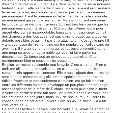
d’élément fantastique. En fait, il y a dans le cycle une seule nouvelle
fantastique et… elle n’appartient pas au cycle : elle est reprise dans
le recueil, à la fin, en complément, parce que ce sont les mêmes
personnages. C’est la première qu’ait écrite Ellen et elle comporte
un événement qui semble surnaturel. Mais sinon, c’est une série
historique qui se déroule… ailleurs. Et c’est très bien parce que les
personnages sont intéressants : Richard Saint-Vière, qui a pour
amant Alec qui est insupportable, haïssable, un capricieux qui fait
des drames, a des foucades, est suicidaire, drogué, qui a tous les
défauts possibles et qui finit par être attachant — c’est ça le pire ! Il
y a la duchesse de Trémontaine qui tire nombre de ficelles sans en
avoir l’air. Il y a un jeune homme qui se retrouve embrouillé dans
une méprise avec un autre noble qui veut lui faire payer sa
déconvenue. Ça lance tout un écheveau de querelles. C’est
extrêmement bien et souvent très amusant.
En plus, ce recueil rassemble tout le cycle. C’est-à-dire qu’Ellen a
écrit par ailleurs des nouvelles qui se situent avant ou après le
roman ; cela apporte du contexte. Elle a aussi ajouté des lettres qui
sont inédites même en anglais, écrites spécialement pour cette
édition française et non seulement c’est bien, car ça fait jonction
entre les différents textes et développe un peu plus le personnage
assez fascinant de la mère de Richard, mais en plus c’est joliment
vicieux : la dernière lettre fait basculer le cycle dans l’uchronie, car
elle est datée de nos jours, mais un « de nos jours » qui serait la
conséquence de cet autre univers XVIIè ou XVIIIè siècle. Ça a un
côté vertigineux.
Ce sont des textes superbes. Une nouvelle que j’avais déjà traduite,
Un jeune homme de mauvaise vie
, a déjà reçu un prix en France.