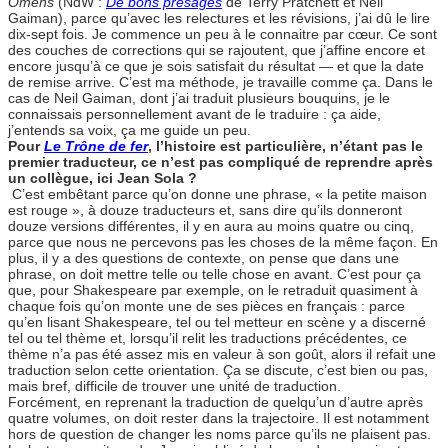
Omens
(NdW :
De bons présages
de Terry Pratchett et Neil
Gaiman), parce qu’avec les relectures et les révisions, j’ai dû le lire
dix-sept fois. Je commence un peu à le connaitre par cœur. Ce sont
des couches de corrections qui se rajoutent, que j’affine encore et
encore jusqu’à ce que je sois satisfait du résultat — et que la date
de remise arrive. C’est ma méthode, je travaille comme ça. Dans le
cas de Neil Gaiman, dont j’ai traduit plusieurs bouquins, je le
connaissais personnellement avant de le traduire : ça aide,
j’entends sa voix, ça me guide un peu.
Pour
Le Trône de fer
, l’histoire est particulière, n’étant pas le
premier traducteur, ce n’est pas compliqué de reprendre après
un collègue, ici Jean Sola ?
C’est embêtant parce qu’on donne une phrase, « la petite maison
est rouge », à douze traducteurs et, sans dire qu’ils donneront
douze versions différentes, il y en aura au moins quatre ou cinq,
parce que nous ne percevons pas les choses de la même façon. En
plus, il y a des questions de contexte, on pense que dans une
phrase, on doit mettre telle ou telle chose en avant. C’est pour ça
que, pour Shakespeare par exemple, on le retraduit quasiment à
chaque fois qu’on monte une de ses pièces en français : parce
qu’en lisant Shakespeare, tel ou tel metteur en scène y a discerné
tel ou tel thème et, lorsqu’il relit les traductions précédentes, ce
thème n’a pas été assez mis en valeur à son goût, alors il refait une
traduction selon cette orientation. Ça se discute, c’est bien ou pas,
mais bref, difficile de trouver une unité de traduction.
Forcément, en reprenant la traduction de quelqu’un d’autre après
quatre volumes, on doit rester dans la trajectoire. Il est notamment
hors de question de changer les noms parce qu’ils ne plaisent pas.