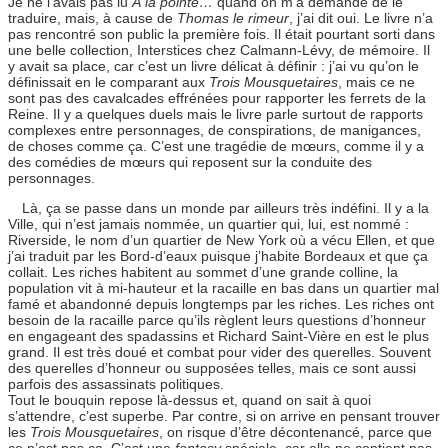
Je ne l’avais pas lu
À la pointe…
quand on m’a demandé de le
traduire, mais, à cause de
Thomas le rimeur
, j’ai dit oui. Le livre n’a
pas rencontré son public la première fois. Il était pourtant sorti dans
une belle collection, Interstices chez Calmann-Lévy, de mémoire. Il
y avait sa place, car c’est un livre délicat à définir : j’ai vu qu’on le
définissait en le comparant aux
Trois Mousquetaires
, mais ce ne
sont pas des cavalcades effrénées pour rapporter les ferrets de la
Reine. Il y a quelques duels mais le livre parle surtout de rapports
complexes entre personnages, de conspirations, de manigances,
de choses comme ça. C’est une tragédie de mœurs, comme il y a
des comédies de mœurs qui reposent sur la conduite des
personnages.
Là, ça se passe dans un monde par ailleurs très indéfini. Il y a la
Ville, qui n’est jamais nommée, un quartier qui, lui, est nommé :
Riverside, le nom d’un quartier de New York où a vécu Ellen, et que
j’ai traduit par les Bord-d’eaux puisque j’habite Bordeaux et que ça
collait. Les riches habitent au sommet d’une grande colline, la
population vit à mi-hauteur et la racaille en bas dans un quartier mal
famé et abandonné depuis longtemps par les riches. Les riches ont
besoin de la racaille parce qu’ils règlent leurs questions d’honneur
en engageant des spadassins et Richard Saint-Vière en est le plus
grand. Il est très doué et combat pour vider des querelles. Souvent
des querelles d’honneur ou supposées telles, mais ce sont aussi
parfois des assassinats politiques.
Tout le bouquin repose là-dessus et, quand on sait à quoi
s’attendre, c’est superbe. Par contre, si on arrive en pensant trouver
les
Trois Mousquetaires
, on risque d’être décontenancé, parce que
ce n’est pas ça. C’est une
fantasy
spéciale, car elle ne contient pas