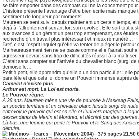
se faire emporter dans des combats qui ne la concernent pour l
L’histoire présente l’avantage d’être bien écrite mais manque t
sentiment de longueur par moments.
Maureen se sent suivi depuis maintenant un certain temps, et si
déjà à l’affrontement serrant fort son revolver. Elle sort tout ju
aux avances d’un gérant un peu trop entreprenant, ces études 
recherche d’un travail plus intéressant et mieux rémunéré…
Bref, c’est l’esprit inquiet qu’elle va tenter de piéger le pisteu
Malheureusement rien ne se passe comme elle l’aurait souhait
agresseur devrait sans trop de difficultés réussir à la maîtriser.
C’était sans compter sur l’arrivée du chevalier blanc (surgi de 
demoiselle…
Petit à petit, elle apprendra qu’elle a un don particulier : el
parallèle et que cela lui donne un Pouvoir immense auprès 
Camelot n’existe plus.
Arthur est mort. La Loi est morte.
Le Pouvoir règne.
A 28 ans, Maureen mène une vie de paumée à Naskeag Falls, M
un spectre terrifiant et un chevalier blanc hirsute surgi de nu
entrevoir le pouvoir qui est en elle et l’univers magique à laqu
descendants de Merlin et Mordred, et déchiré par des guerres
Là-bas, une femme qui porte le Pouvoir et le Sang des Ancien
détruire.
Mnémos
–
Icares
–
(Novembre 2004)
–
375 pages
21.50 