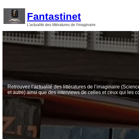
Aller
au
Fantastinet
contenu
L'actualité des littératures de l'imaginaire
Retrouvez l’actualité des littératures de l’imaginaire (Scienc
et autre) ainsi que des interviews de celles et ceux qui les c