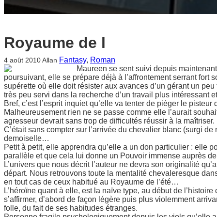
Royaume de l
Fantasy
, 
Roman
4 août 2010
Allan
Maureen se sent suivi depuis maintenant u
poursuivant, elle se prépare déjà à l’affrontement serrant fort so
supérette où elle doit résister aux avances d’un gérant un peu
très peu servi dans la recherche d’un travail plus intéressan
Bref, c’est l’esprit inquiet qu’elle va tenter de piéger le pisteu
Malheureusement rien ne se passe comme elle l’aurait souhait
agresseur devrait sans trop de difficultés réussir à la maîtriser.
C’était sans compter sur l’arrivée du chevalier blanc (surgi de 
demoiselle…
Petit à petit, elle apprendra qu’elle a un don particulier : el
parallèle et que cela lui donne un Pouvoir immense auprès 
L’univers que nous décrit l’auteur ne devra son originalité qu’
départ. Nous retrouvons toute la mentalité chevaleresque dans
en tout cas de ceux habitué au Royaume de l’été…
L’héroïne quant à elle, est la naïve type, au début de l’histoi
s’affirmer, d’abord de façon légère puis plus violemment arriv
folle, du fait de ses habitudes étranges.
Personne fragile psychologiquement depuis les viols qu’elle a