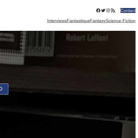
Facebook
Twitter
Instagram
Flux RSS
Contact
Interviews
Fantastique
Fantasy
Science-Fiction