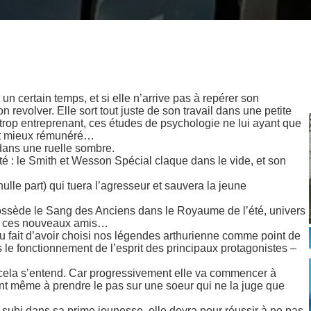
n certain temps, et si elle n’arrive pas à repérer son
n revolver. Elle sort tout juste de son travail dans une petite
 trop entreprenant, ces études de psychologie ne lui ayant que
t et mieux rémunéré…
r dans une ruelle sombre.
é : le Smith et Wesson Spécial claque dans le vide, et son
nulle part) qui tuera l’agresseur et sauvera la jeune
le possède le Sang des Anciens dans le Royaume de l’été, univers
de ces nouveaux amis…
au fait d’avoir choisi nos légendes arthurienne comme point de
 le fonctionnement de l’esprit des principaux protagonistes –
re cela s’entend. Car progressivement elle va commencer à
ant même à prendre le pas sur une soeur qui ne la juge que
 subi dans sa prime jeunesse, elle devra pour réussir à ne pas