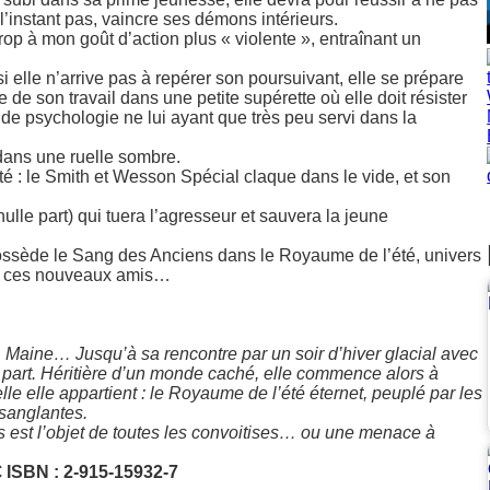
’instant pas, vaincre ses démons intérieurs.
rop à mon goût d’action plus « violente », entraînant un
 elle n’arrive pas à repérer son poursuivant, elle se prépare
ste de son travail dans une petite supérette où elle doit résister
de psychologie ne lui ayant que très peu servi dans la
r dans une ruelle sombre.
é : le Smith et Wesson Spécial claque dans le vide, et son
nulle part) qui tuera l’agresseur et sauvera la jeune
le possède le Sang des Anciens dans le Royaume de l’été, univers
de ces nouveaux amis…
aine… Jusqu’à sa rencontre par un soir d’hiver glacial avec
lle part. Héritière d’un monde caché, elle commence alors à
elle elle appartient : le Royaume de l’été éternet, peuplé par les
 sanglantes.
s est l’objet de toutes les convoitises… ou une menace à
€
ISBN : 2-915-15932-7