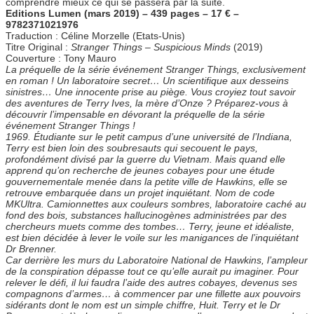
comprendre mieux ce qui se passera par la suite.
Editions Lumen (mars 2019) – 439 pages – 17 € –
9782371021976
Traduction : Céline Morzelle (Etats-Unis)
Titre Original :
Stranger Things – Suspicious Minds
(2019)
Couverture : Tony Mauro
La préquelle de la série événement Stranger Things, exclusivement
en roman ! Un laboratoire secret… Un scientifique aux desseins
sinistres… Une innocente prise au piège. Vous croyiez tout savoir
des aventures de Terry Ives, la mère d’Onze ? Préparez-vous à
découvrir l’impensable en dévorant la préquelle de la série
événement Stranger Things !
1969. Étudiante sur le petit campus d’une université de l’Indiana,
Terry est bien loin des soubresauts qui secouent le pays,
profondément divisé par la guerre du Vietnam. Mais quand elle
apprend qu’on recherche de jeunes cobayes pour une étude
gouvernementale menée dans la petite ville de Hawkins, elle se
retrouve embarquée dans un projet inquiétant. Nom de code
MKUltra. Camionnettes aux couleurs sombres, laboratoire caché au
fond des bois, substances hallucinogènes administrées par des
chercheurs muets comme des tombes… Terry, jeune et idéaliste,
est bien décidée à lever le voile sur les manigances de l’inquiétant
Dr Brenner.
Car derrière les murs du Laboratoire National de Hawkins, l’ampleur
de la conspiration dépasse tout ce qu’elle aurait pu imaginer. Pour
relever le défi, il lui faudra l’aide des autres cobayes, devenus ses
compagnons d’armes… à commencer par une fillette aux pouvoirs
sidérants dont le nom est un simple chiffre, Huit. Terry et le Dr