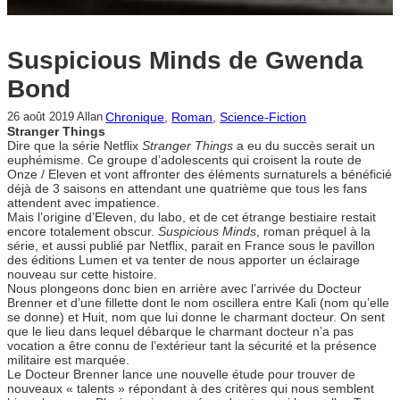
Suspicious Minds de Gwenda
Bond
Chronique
, 
Roman
, 
Science-Fiction
26 août 2019
Allan
Stranger Things
Dire que la série Netflix
Stranger Things
a eu du succès serait un
euphémisme. Ce groupe d’adolescents qui croisent la route de
Onze / Eleven et vont affronter des éléments surnaturels a bénéficié
déjà de 3 saisons en attendant une quatrième que tous les fans
attendent avec impatience.
Mais l’origine d’Eleven, du labo, et de cet étrange bestiaire restait
encore totalement obscur.
Suspicious Minds
, roman préquel à la
série, et aussi publié par Netflix, parait en France sous le pavillon
des éditions Lumen et va tenter de nous apporter un éclairage
nouveau sur cette histoire.
Nous plongeons donc bien en arrière avec l’arrivée du Docteur
Brenner et d’une fillette dont le nom oscillera entre Kali (nom qu’elle
se donne) et Huit, nom que lui donne le charmant docteur. On sent
que le lieu dans lequel débarque le charmant docteur n’a pas
vocation a être connu de l’extérieur tant la sécurité et la présence
militaire est marquée.
Le Docteur Brenner lance une nouvelle étude pour trouver de
nouveaux « talents » répondant à des critères qui nous semblent