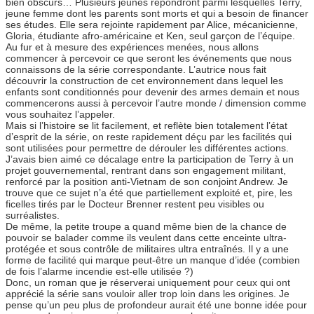
bien obscurs… Plusieurs jeunes répondront parmi lesquelles Terry,
jeune femme dont les parents sont morts et qui a besoin de financer
ses études. Elle sera rejointe rapidement par Alice, mécanicienne,
Gloria, étudiante afro-américaine et Ken, seul garçon de l’équipe.
Au fur et à mesure des expériences menées, nous allons
commencer à percevoir ce que seront les événements que nous
connaissons de la série correspondante. L’autrice nous fait
découvrir la construction de cet environnement dans lequel les
enfants sont conditionnés pour devenir des armes demain et nous
commencerons aussi à percevoir l’autre monde / dimension comme
vous souhaitez l’appeler.
Mais si l’histoire se lit facilement, et reflète bien totalement l’état
d’esprit de la série, on reste rapidement déçu par les facilités qui
sont utilisées pour permettre de dérouler les différentes actions.
J’avais bien aimé ce décalage entre la participation de Terry à un
projet gouvernemental, rentrant dans son engagement militant,
renforcé par la position anti-Vietnam de son conjoint Andrew. Je
trouve que ce sujet n’a été que partiellement exploité et, pire, les
ficelles tirés par le Docteur Brenner restent peu visibles ou
surréalistes.
De même, la petite troupe a quand même bien de la chance de
pouvoir se balader comme ils veulent dans cette enceinte ultra-
protégée et sous contrôle de militaires ultra entraînés. Il y a une
forme de facilité qui marque peut-être un manque d’idée (combien
de fois l’alarme incendie est-elle utilisée ?)
Donc, un roman que je réserverai uniquement pour ceux qui ont
apprécié la série sans vouloir aller trop loin dans les origines. Je
pense qu’un peu plus de profondeur aurait été une bonne idée pour