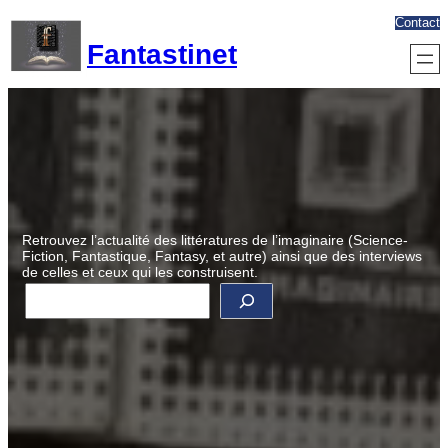
Aller
Contact
au
Fantastinet
contenu
Retrouvez l’actualité des littératures de l’imaginaire (Science-
Fiction, Fantastique, Fantasy, et autre) ainsi que des interviews
de celles et ceux qui les construisent.
R
e
c
h
e
r
c
h
e
r