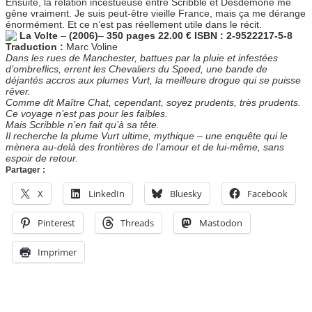
Ensuite, la relation incestueuse entre Scribble et Desdémone me
gêne vraiment. Je suis peut-être vieille France, mais ça me dérange
énormément. Et ce n’est pas réellement utile dans le récit.
La Volte
–
(2006)
–
350 pages 22.00 € ISBN : 2-9522217-5-8
Traduction :
Marc Voline
Dans les rues de Manchester, battues par la pluie et infestées
d’ombreflics, errent les Chevaliers du Speed, une bande de
déjantés accros aux plumes Vurt, la meilleure drogue qui se puisse
rêver.
Comme dit Maître Chat, cependant, soyez prudents, très prudents.
Ce voyage n’est pas pour les faibles.
Mais Scribble n’en fait qu’à sa tête.
Il recherche la plume Vurt ultime, mythique – une enquête qui le
mènera au-delà des frontières de l’amour et de lui-même, sans
espoir de retour.
Partager :
X
LinkedIn
Bluesky
Facebook
Pinterest
Threads
Mastodon
Imprimer