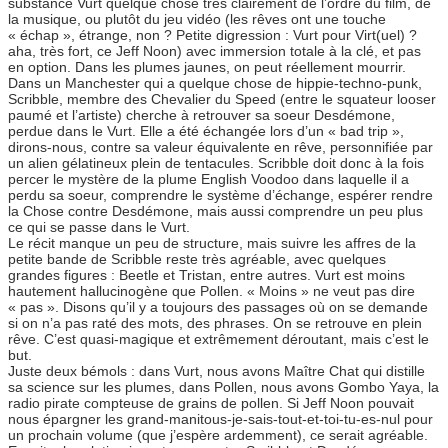
substance Vurt quelque chose très clairement de l’ordre du film, de
la musique, ou plutôt du jeu vidéo (les rêves ont une touche
« échap », étrange, non ? Petite digression : Vurt pour Virt(uel) ?
aha, très fort, ce Jeff Noon) avec immersion totale à la clé, et pas
en option. Dans les plumes jaunes, on peut réellement mourrir.
Dans un Manchester qui a quelque chose de hippie-techno-punk,
Scribble, membre des Chevalier du Speed (entre le squateur looser
paumé et l’artiste) cherche à retrouver sa soeur Desdémone,
perdue dans le Vurt. Elle a été échangée lors d’un « bad trip »,
dirons-nous, contre sa valeur équivalente en rêve, personnifiée par
un alien gélatineux plein de tentacules. Scribble doit donc à la fois
percer le mystère de la plume English Voodoo dans laquelle il a
perdu sa soeur, comprendre le système d’échange, espérer rendre
la Chose contre Desdémone, mais aussi comprendre un peu plus
ce qui se passe dans le Vurt.
Le récit manque un peu de structure, mais suivre les affres de la
petite bande de Scribble reste très agréable, avec quelques
grandes figures : Beetle et Tristan, entre autres. Vurt est moins
hautement hallucinogène que Pollen. « Moins » ne veut pas dire
« pas ». Disons qu’il y a toujours des passages où on se demande
si on n’a pas raté des mots, des phrases. On se retrouve en plein
rêve. C’est quasi-magique et extrêmement déroutant, mais c’est le
but.
Juste deux bémols : dans Vurt, nous avons Maître Chat qui distille
sa science sur les plumes, dans Pollen, nous avons Gombo Yaya, la
radio pirate compteuse de grains de pollen. Si Jeff Noon pouvait
nous épargner les grand-manitous-je-sais-tout-et-toi-tu-es-nul pour
un prochain volume (que j’espère ardemment), ce serait agréable.