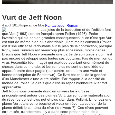
Vurt de Jeff Noon
Fantastique
, 
Roman
4 août 2010
Imperatrice Moa
Les joies de la traduction et de l’édition font
que Vurt (1993) sort en français après Pollen (1996). Petite
inversion qui n’a pas de grandes conséquences, si ce n’est que Vurt
est tout de même bien plus abordable. Il est moins construit (Pollen
est d’une efficacité redoutable sur le plan de la contruction, presque
trop), mais l’univers est beaucoup plus accessible, moins dense.
Disons que Jeff Noon y présente une partie de son univers qui n’est
pas encore développé sous toutes ses coutures. Pas de mention du
virus Fécondité (dommage) qui explique pourtant énormément de
choses dans ce monde, et les zombies ne sont qu’une idée qui
apparaît entre deux pages (par contre, on notera une vraie et
bonne description de Bottletown). Ce livre est celui de la genèse
d’un Manchester d’une autre réalité. Par rapport à la densité du
monde de Pollen, je dirais que c’est un repos bienheureux et fort
appréciable.
Jeff Noon nous présente donc un univers farfelu basé
principalement autour des plumes Vurt, qui sont une matérialisation
du rêve (ce qui est plus net et plus clair dans Pollen). Enfoncez une
plume Vurt dans votre bouche et vivez un rêve. La couleur de la
plume définit le contenu du rêve (le niveau ?). Ces rêves peuvent
être mixés, transformés. Il y a dans cette présentation de la