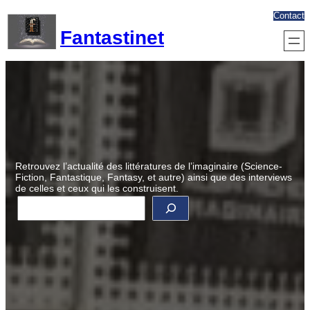
Aller
Contact
au
Fantastinet
contenu
Retrouvez l’actualité des littératures de l’imaginaire (Science-
Fiction, Fantastique, Fantasy, et autre) ainsi que des interviews
de celles et ceux qui les construisent.
R
e
c
h
e
r
c
h
e
r