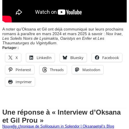
A noter qu’Oksana et Gil ont déjà communiqué sur leurs prochains
romans à paraître en mars 2024 et mars 2025 à savoir :
Nox Irae
,
Les Soleils Noirs de Lysimakïa
,
Oaristys en Enfer
et
Les
Thaumaturges du Vigintyllium
.
Partager :
X
LinkedIn
Bluesky
Facebook
Pinterest
Threads
Mastodon
Imprimer
Une réponse à « Interview d’Oksana
et Gil Prou »
Nouvelle chronique de Soliloquium in Splendor | Oksanaetgil’s Blog