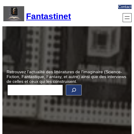
Aller
Contact
au
Fantastinet
contenu
Retrouvez l’actualité des littératures de l’imaginaire (Science-
Fiction, Fantastique, Fantasy, et autre) ainsi que des interviews
de celles et ceux qui les construisent.
R
e
c
h
e
r
c
h
e
r