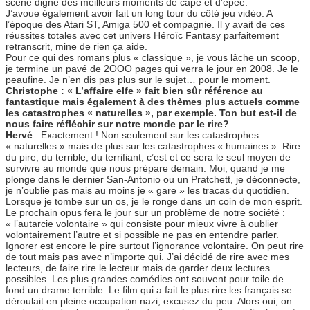
scène digne des meilleurs moments de cape et d’épée.
J’avoue également avoir fait un long tour du côté jeu vidéo. A
l’époque des Atari ST, Amiga 500 et compagnie. Il y avait de ces
réussites totales avec cet univers Héroïc Fantasy parfaitement
retranscrit, mine de rien ça aide.
Pour ce qui des romans plus « classique », je vous lâche un scoop,
je termine un pavé de 2OOO pages qui verra le jour en 2008. Je le
peaufine. Je n’en dis pas plus sur le sujet… pour le moment.
Christophe : « L’affaire elfe » fait bien sûr référence au
fantastique mais également à des thèmes plus actuels comme
les catastrophes « naturelles », par exemple. Ton but est-il de
nous faire réfléchir sur notre monde par le rire?
Hervé
: Exactement ! Non seulement sur les catastrophes
« naturelles » mais de plus sur les catastrophes « humaines ». Rire
du pire, du terrible, du terrifiant, c’est et ce sera le seul moyen de
survivre au monde que nous prépare demain. Moi, quand je me
plonge dans le dernier San-Antonio ou un Pratchett, je déconnecte,
je n’oublie pas mais au moins je « gare » les tracas du quotidien.
Lorsque je tombe sur un os, je le ronge dans un coin de mon esprit.
Le prochain opus fera le jour sur un problème de notre société :
« l’autarcie volontaire » qui consiste pour mieux vivre à oublier
volontairement l’autre et si possible ne pas en entendre parler.
Ignorer est encore le pire surtout l’ignorance volontaire. On peut rire
de tout mais pas avec n’importe qui. J’ai décidé de rire avec mes
lecteurs, de faire rire le lecteur mais de garder deux lectures
possibles. Les plus grandes comédies ont souvent pour toile de
fond un drame terrible. Le film qui a fait le plus rire les français se
déroulait en pleine occupation nazi, excusez du peu. Alors oui, on