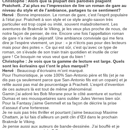
Christophe : Alors que la plupart des parodies plagient
Pratchett. J’ai plus eu l’impression de lire un roman de gare au
niveau du style et de l’ambiance, partages tu ce sentiment?
Hervé
: Bonne impression. Le roman de gare, c’est l’esprit populaire
à l’état pur. Pratchett à son style et ce style anglo-saxon très
particulier est trop copié ou imité, souvent maladroitement. Les
aventures de Brakmâr le Viking, je les veux plus proche de nous, de
notre façon de penser, de rire. Encore une fois l’appellation roman
de gare n’a rien de péjoratif. Une ambiance conviviale qui me fera
dire je l’espère vivement, un jour : « je n’écris pas pour des lecteurs
mais pour des potes ». Ce qui est sûr, c’est qu’avec ce type de
roman, on s’évade de son train train quotidien et inutile de crier
gare ! Ce bouquin ne vous veut que du bien !
Christophe : Je vois que ta gamme de lecture est large. Quels
sont les écrivains qui t’ont le plus marqué?
Hervé
: Beaucoup d’écrivains m’ont marqué.
Pour l’humoristique, je vote 100% San-Antonio père et fils (et je ne
dis pas ça seulement parce que San-Antonio fils est un copain) et je
refile aussi pas mal de pourcentage à Prachett. L’esprit d’invention
de ces auteurs là est tout de même phénoménal.
Gamin j’ai adoré les Bob Morane pour le côté aventure et surtout
Dumas et ses mousquetaires sans oublier Jules Vernes bien sûr.
Pour la Fantasy j’aime Gemmell et sa façon de décrire la prise
d’assaut d’une forteresse.
Je ne suis pas très thriller et pourtant j’aime beaucoup Maxime
Chattam, je lui fais d’ailleurs un petit clin d’Œil dans le prochain
Brakmâr le Viking.
Je pense aussi aux auteurs de bande-dessinée. J’ai bouffé et je