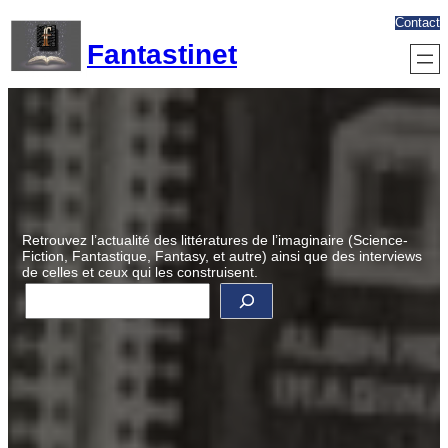
Aller
Contact
au
Fantastinet
contenu
Retrouvez l’actualité des littératures de l’imaginaire (Science-
Fiction, Fantastique, Fantasy, et autre) ainsi que des interviews
de celles et ceux qui les construisent.
R
e
c
h
e
r
c
h
e
r