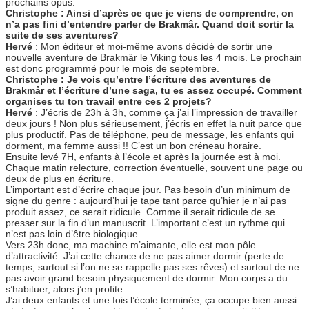
prochains opus.
Christophe : Ainsi d’après ce que je viens de comprendre, on
n’a pas fini d’entendre parler de Brakmâr. Quand doit sortir la
suite de ses aventures?
Hervé
: Mon éditeur et moi-même avons décidé de sortir une
nouvelle aventure de Brakmâr le Viking tous les 4 mois. Le prochain
est donc programmé pour le mois de septembre.
Christophe : Je vois qu’entre l’écriture des aventures de
Brakmâr et l’écriture d’une saga, tu es assez occupé. Comment
organises tu ton travail entre ces 2 projets?
Hervé
: J’écris de 23h à 3h, comme ça j’ai l’impression de travailler
deux jours ! Non plus sérieusement, j’écris en effet la nuit parce que
plus productif. Pas de téléphone, peu de message, les enfants qui
dorment, ma femme aussi !! C’est un bon créneau horaire.
Ensuite levé 7H, enfants à l’école et après la journée est à moi.
Chaque matin relecture, correction éventuelle, souvent une page ou
deux de plus en écriture.
L’important est d’écrire chaque jour. Pas besoin d’un minimum de
signe du genre : aujourd’hui je tape tant parce qu’hier je n’ai pas
produit assez, ce serait ridicule. Comme il serait ridicule de se
presser sur la fin d’un manuscrit. L’important c’est un rythme qui
n’est pas loin d’être biologique.
Vers 23h donc, ma machine m’aimante, elle est mon pôle
d’attractivité. J’ai cette chance de ne pas aimer dormir (perte de
temps, surtout si l’on ne se rappelle pas ses rêves) et surtout de ne
pas avoir grand besoin physiquement de dormir. Mon corps a du
s’habituer, alors j’en profite.
J’ai deux enfants et une fois l’école terminée, ça occupe bien aussi