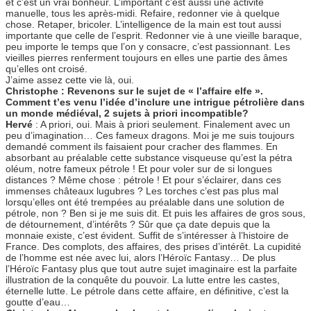
et c’est un vrai bonheur. L’important c’est aussi une activité
manuelle, tous les après-midi. Refaire, redonner vie à quelque
chose. Retaper, bricoler. L’intelligence de la main est tout aussi
importante que celle de l’esprit. Redonner vie à une vieille baraque,
peu importe le temps que l’on y consacre, c’est passionnant. Les
vieilles pierres renferment toujours en elles une partie des âmes
qu’elles ont croisé.
J’aime assez cette vie là, oui.
Christophe : Revenons sur le sujet de « l’affaire elfe ».
Comment t’es venu l’idée d’inclure une intrigue pétrolière dans
un monde médiéval, 2 sujets à priori incompatible?
Hervé
: A priori, oui. Mais à priori seulement. Finalement avec un
peu d’imagination… Ces fameux dragons. Moi je me suis toujours
demandé comment ils faisaient pour cracher des flammes. En
absorbant au préalable cette substance visqueuse qu’est la pétra
oléum, notre fameux pétrole ! Et pour voler sur de si longues
distances ? Même chose : pétrole ! Et pour s’éclairer, dans ces
immenses châteaux lugubres ? Les torches c’est pas plus mal
lorsqu’elles ont été trempées au préalable dans une solution de
pétrole, non ? Ben si je me suis dit. Et puis les affaires de gros sous,
de détournement, d’intérêts ? Sûr que ça date depuis que la
monnaie existe, c’est évident. Suffit de s’intéresser à l’histoire de
France. Des complots, des affaires, des prises d’intérêt. La cupidité
de l’homme est née avec lui, alors l’Héroïc Fantasy… De plus
l’Héroïc Fantasy plus que tout autre sujet imaginaire est la parfaite
illustration de la conquête du pouvoir. La lutte entre les castes,
éternelle lutte. Le pétrole dans cette affaire, en définitive, c’est la
goutte d’eau…