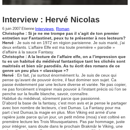
Interview : Hervé Nicolas
Interviews
, 
Roman
6 juin 2007
Etienne
Christophe : Si je ne me trompe pas il s’agit de ton premier
entretien sur Fantastinet, peux tu te présenter à nos lecteurs?
Hervé
: Je suis né en 1972 en région parisienne. Je suis marié, j’ai
deux enfants. L’affaire Elfe est ma toute première « parodie »
d’affaire à la sauce Fantasy.
Christophe : A la lecture de l’affaire elfe, on a l’impression que
tu es un habitué du médiéval fantastique tant les clichés sont
maitrisés et bien sûr parodiés. As tu écrit des romans de ce
genre un peu plus « classique »?
Hervé
: En fait, j’ai surtout énormément lu. Je suis de ceux qui
pense qu’avant de pouvoir écrire, il faut dominer son sujet. Ca
passe évidemment par une lecture diverse et variée. Ne pas copier,
ne pas forcément s’inspirer mais pouvoir à l’instant précis où l’on se
penche sur la feuille blanche, savoir, connaître.
Habitué du médiéval, sûrement parce que passionné.
D’abord la base de la fantasy, c’est mon avis et je pense le partager
avec bon nombre de lecteurs, c’est Dumas. La Fantasy pour ma
part c’est Dumas,la magie en plus. Mon Viking est armé d’une
rapière juste parce qu’un jour, un petit môme (moa) s’est coltiné en
première lecture les Trois Mousquetaires. Pas par hommage, juste
pour intégrer, sans doute dans le prochain Brakmâr le Viking, une