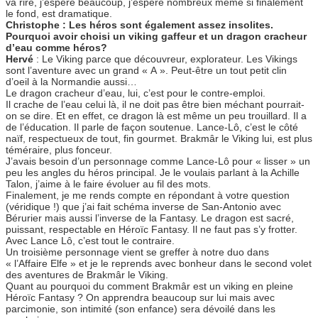
va rire, j’espère beaucoup, j’espère nombreux même si finalement
le fond, est dramatique.
Christophe : Les héros sont également assez insolites.
Pourquoi avoir choisi un viking gaffeur et un dragon cracheur
d’eau comme héros?
Hervé
: Le Viking parce que découvreur, explorateur. Les Vikings
sont l’aventure avec un grand « A ». Peut-être un tout petit clin
d’oeil à la Normandie aussi…
Le dragon cracheur d’eau, lui, c’est pour le contre-emploi.
Il crache de l’eau celui là, il ne doit pas être bien méchant pourrait-
on se dire. Et en effet, ce dragon là est même un peu trouillard. Il a
de l’éducation. Il parle de façon soutenue. Lance-Lô, c’est le côté
naïf, respectueux de tout, fin gourmet. Brakmâr le Viking lui, est plus
téméraire, plus fonceur.
J’avais besoin d’un personnage comme Lance-Lô pour « lisser » un
peu les angles du héros principal. Je le voulais parlant à la Achille
Talon, j’aime à le faire évoluer au fil des mots.
Finalement, je me rends compte en répondant à votre question
(véridique !) que j’ai fait schéma inverse de San-Antonio avec
Bérurier mais aussi l’inverse de la Fantasy. Le dragon est sacré,
puissant, respectable en Héroïc Fantasy. Il ne faut pas s’y frotter.
Avec Lance Lô, c’est tout le contraire.
Un troisième personnage vient se greffer à notre duo dans
« l’Affaire Elfe » et je le reprends avec bonheur dans le second volet
des aventures de Brakmâr le Viking.
Quant au pourquoi du comment Brakmâr est un viking en pleine
Héroïc Fantasy ? On apprendra beaucoup sur lui mais avec
parcimonie, son intimité (son enfance) sera dévoilé dans les