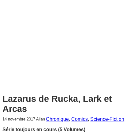
c
h
e
r
c
h
e
r
Lazarus de Rucka, Lark et
Arcas
Chronique
, 
Comics
, 
Science-Fiction
14 novembre 2017
Allan
Série toujours en cours (5 Volumes)