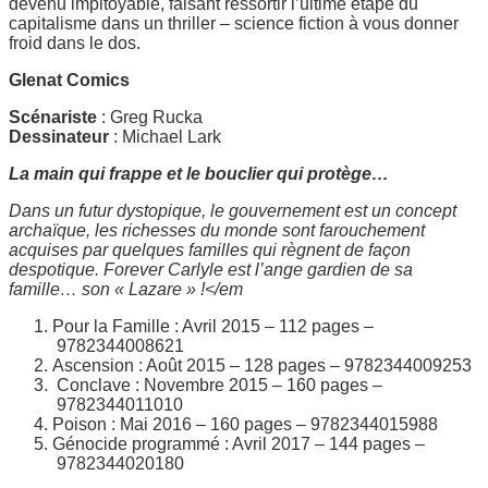
devenu impitoyable, faisant ressortir l’ultime étape du
capitalisme dans un thriller – science fiction à vous donner
froid dans le dos.
Glenat Comics
Scénariste
: Greg Rucka
Dessinateur
: Michael Lark
La main qui frappe et le bouclier qui protège…
Dans un futur dystopique, le gouvernement est un concept
archaïque, les richesses du monde sont farouchement
acquises par quelques familles qui règnent de façon
despotique. Forever Carlyle est l’ange gardien de sa
famille… son « Lazare » !</em
Pour la Famille : Avril 2015 – 112 pages –
9782344008621
Ascension : Août 2015 – 128 pages – 9782344009253
Conclave : Novembre 2015 – 160 pages –
9782344011010
Poison : Mai 2016 – 160 pages – 9782344015988
Génocide programmé : Avril 2017 – 144 pages –
9782344020180