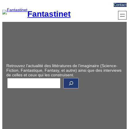
Aller
Contact
au
Fantastinet
contenu
Retrouvez l’actualité des littératures de l’imaginaire (Science-
Fiction, Fantastique, Fantasy, et autre) ainsi que des interviews
de celles et ceux qui les construisent.
R
e
c
h
e
r
c
h
e
r