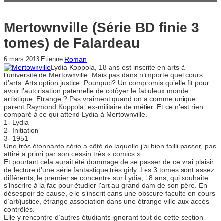
Mertownville (Série BD finie 3
tomes) de Falardeau
Roman
6 mars 2013
Etienne
Lydia Koppola, 18 ans est inscrite en arts à
l’université de Mertownville. Mais pas dans n’importe quel cours
d’arts. Arts option justice. Pourquoi? Un compromis qu’elle fit pour
avoir l’autorisation paternelle de cotôyer le fabuleux monde
artistique. Etrange ? Pas vraiment quand on a comme unique
parent Raymond Koppola, ex-militaire de métier. Et ce n’est rien
comparé à ce qui attend Lydia à Mertownville.
1- Lydia
2- Initiation
3- 1951
Une très étonnante série a côté de laquelle j’ai bien failli passer, pas
attiré a priori par son dessin très « comics ».
Et pourtant cela aurait été dommage de se passer de ce vrai plaisir
de lecture d’une série fantastique très girly. Les 3 tomes sont assez
différents, le premier se concentre sur Lydia, 18 ans, qui souhaite
s’inscrire à la fac pour étudier l’art au grand dam de son père. En
désespoir de cause, elle s’inscrit dans une obscure faculté en cours
d’art/justice, étrange association dans une étrange ville aux accès
contrôlés.
Elle y rencontre d’autres étudiants ignorant tout de cette section