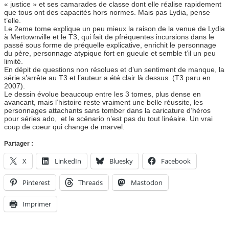
« justice » et ses camarades de classe dont elle réalise rapidement
que tous ont des capacités hors normes. Mais pas Lydia, pense
t’elle.
Le 2eme tome explique un peu mieux la raison de la venue de Lydia
à Mertownville et le T3, qui fait de pfréquentes incursions dans le
passé sous forme de préquelle explicative, enrichit le personnage
du père, personnage atypique fort en gueule et semble t’il un peu
limité.
En dépit de questions non résolues et d’un sentiment de manque, la
série s’arrête au T3 et l’auteur a été clair là dessus. (T3 paru en
2007).
Le dessin évolue beaucoup entre les 3 tomes, plus dense en
avancant, mais l’histoire reste vraiment une belle réussite, les
personnages attachants sans tomber dans la caricature d’héros
pour séries ado, et le scénario n’est pas du tout linéaire. Un vrai
coup de coeur qui change de marvel.
Partager :
X
LinkedIn
Bluesky
Facebook
Pinterest
Threads
Mastodon
Imprimer