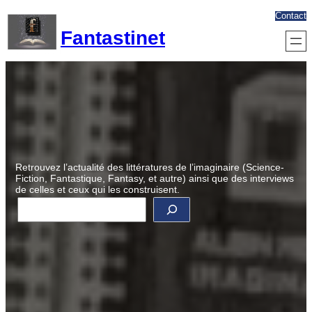
Aller
Contact
au
Fantastinet
contenu
Retrouvez l’actualité des littératures de l’imaginaire (Science-
Fiction, Fantastique, Fantasy, et autre) ainsi que des interviews
de celles et ceux qui les construisent.
R
e
c
h
e
r
c
h
e
r