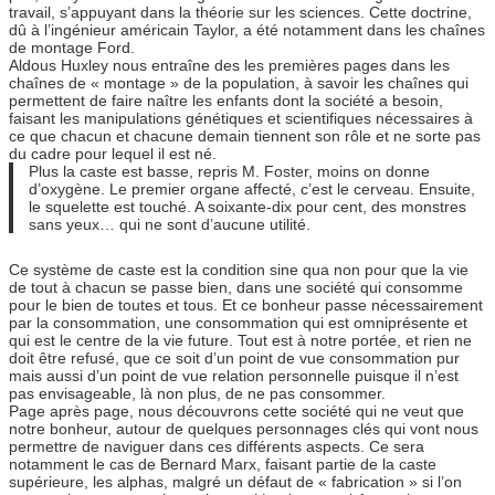
travail, s’appuyant dans la théorie sur les sciences. Cette doctrine,
dû à l’ingénieur américain Taylor, a été notamment dans les chaînes
de montage Ford.
Aldous Huxley nous entraîne des les premières pages dans les
chaînes de « montage » de la population, à savoir les chaînes qui
permettent de faire naître les enfants dont la société a besoin,
faisant les manipulations génétiques et scientifiques nécessaires à
ce que chacun et chacune demain tiennent son rôle et ne sorte pas
du cadre pour lequel il est né.
Plus la caste est basse, repris M. Foster, moins on donne
d’oxygène. Le premier organe affecté, c’est le cerveau. Ensuite,
le squelette est touché. A soixante-dix pour cent, des monstres
sans yeux… qui ne sont d’aucune utilité.
Ce système de caste est la condition sine qua non pour que la vie
de tout à chacun se passe bien, dans une société qui consomme
pour le bien de toutes et tous. Et ce bonheur passe nécessairement
par la consommation, une consommation qui est omniprésente et
qui est le centre de la vie future. Tout est à notre portée, et rien ne
doit être refusé, que ce soit d’un point de vue consommation pur
mais aussi d’un point de vue relation personnelle puisque il n’est
pas envisageable, là non plus, de ne pas consommer.
Page après page, nous découvrons cette société qui ne veut que
notre bonheur, autour de quelques personnages clés qui vont nous
permettre de naviguer dans ces différents aspects. Ce sera
notamment le cas de Bernard Marx, faisant partie de la caste
supérieure, les alphas, malgré un défaut de « fabrication » si l’on