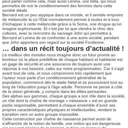
peut parler comme cela, mais aussi Lenina, une bêta, qui nous
permettra de voir le conditionnement des femmes dans cette
société idéale.
Bernard est un peu atypique dans ce monde, et il semble empreint
de mélancolie là où l’Etat normalement permet à toutes et à tous
d’échapper à cette mélancolie grâce à la Soma, une drogue qu’on
imagine euphorisante. Et c’est par lui que viendra le choc des
cultures, avec la rencontre du sauvage John qui permettra à
Bernard et Lenina de se confronter à une autre société, pendant
que John apportera son regard sur la société Fordienne.
… dans un récit toujours d’actualité !
Le meilleur des mondes
nous imagine donc un futur promis au
bonheur où la place prédéfinie de chaque habitant et habitante est
un gage de sécurité et une assurance de toujours avoir une
réponse à nos besoins, calés sur notre programmation. Car il s’agit
avant tout de cela, et nous comprenons très rapidement que
l’auteur nous parle d’un conditionnement généralisé de la
population, commencé dès le stade fœtal et se poursuivant tout au
long de l’éducation jusqu’à l’âge adulte. Personne ne pense à côté
de la vision générale, y compris dans les élites pensantes.
Des alphas aux gammas, chaque groupe a son rôle dans la société,
un rôle dont la chaîne de montage « naissance » est en grande
partie responsable, permettant à chaque ensemble d’avoir ses
propres caractéristiques physiques et intellectuelles, rendant la
transition vers un autre groupe impossible.
Cette construction par chaîne de naissance permet aussi de
s’affranchir de la notion de famille, une notion qui est dangereuse