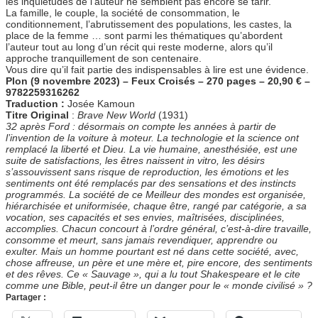
les inquiétudes de l’auteur ne semblent pas encore se tarir.
La famille, le couple, la société de consommation, le
conditionnement, l’abrutissement des populations, les castes, la
place de la femme … sont parmi les thématiques qu’abordent
l’auteur tout au long d’un récit qui reste moderne, alors qu’il
approche tranquillement de son centenaire.
Vous dire qu’il fait partie des indispensables à lire est une évidence.
Plon (9 novembre 2023) – Feux Croisés – 270
pages – 20,90 € –
9782259316262
Traduction :
Josée Kamoun
Titre Original
:
Brave New World
(1931)
32 après Ford : désormais on compte les années à partir de
l’invention de la voiture à moteur. La technologie et la science ont
remplacé la liberté et Dieu. La vie humaine, anesthésiée, est une
suite de satisfactions, les êtres naissent in vitro, les désirs
s’assouvissent sans risque de reproduction, les émotions et les
sentiments ont été remplacés par des sensations et des instincts
programmés. La société de ce Meilleur des mondes est organisée,
hiérarchisée et uniformisée, chaque être, rangé par catégorie, a sa
vocation, ses capacités et ses envies, maîtrisées, disciplinées,
accomplies. Chacun concourt à l’ordre général, c’est-à-dire travaille,
consomme et meurt, sans jamais revendiquer, apprendre ou
exulter. Mais un homme pourtant est né dans cette société, avec,
chose affreuse, un père et une mère et, pire encore, des sentiments
et des rêves. Ce « Sauvage », qui a lu tout Shakespeare et le cite
comme une Bible, peut-il être un danger pour le « monde civilisé » ?
Partager :