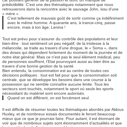
car pouvant générer de la passion et donc un manque de
prédictibilité. C’est une des thématiques notamment que nous
retrouverons dans la rencontre avec le sauvage John, issu d’une
« mère ».
C’est tellement de mauvais goût de sortir comme ça indéfiniment
avec le même homme. A quarante ans, à trance-cinq, passe
encore, mais à ton âge, Lenina !
Tout est prévu pour s’assurer du contrôle des populations et leur
bien-être : tout sentiment un peu négatif, de la tristesse à la
mélancolie, se traite au travers d’une drogue, le « Soma », dans
des doses qui dépendent fortement du moment de la journée et de
notre état général. Mais ce n’est pas le seul élément médical, peu
de personnes souffrent, l’Etat pourvoyant aussi au bien être au
travers d’une bonne gestion de la santé.
Bien entendu, la consommation est au centre de toutes ces
décisions politiques : tout est fait pour que la consommation soit
centrale, que se développe les besoins dans une course à la
possession qui ne semble connaître aucune limite. Tous les
secteurs sont touchés, notamment le sport où seuls les sports
nécessitant du matériel sont encore autorisés.
Quand on est différent, on est forcément seul.
Il est difficile de résumer toutes les thématiques abordés par Aldous
Huxley, et de nombreux essais documentés le feront beaucoup
mieux que ce que je pourrais faire. Pour autant, il est étonnant de
voir que de nombreux sujets sont étonnamment d’actualités et que