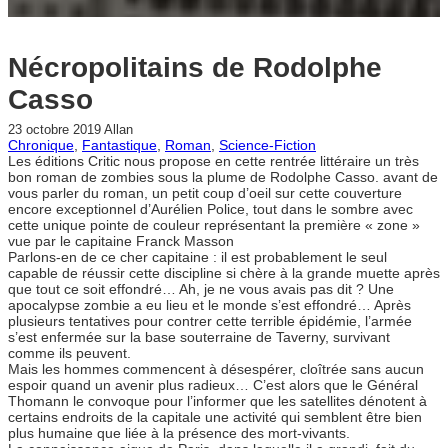
Nécropolitains de Rodolphe
Casso
23 octobre 2019
Allan
Chronique
, 
Fantastique
, 
Roman
, 
Science-Fiction
Les éditions Critic nous propose en cette rentrée littéraire un très
bon roman de zombies sous la plume de Rodolphe Casso. avant de
vous parler du roman, un petit coup d’oeil sur cette couverture
encore exceptionnel d’Aurélien Police, tout dans le sombre avec
cette unique pointe de couleur représentant la première « zone »
vue par le capitaine Franck Masson
Parlons-en de ce cher capitaine : il est probablement le seul
capable de réussir cette discipline si chère à la grande muette après
que tout ce soit effondré… Ah, je ne vous avais pas dit ? Une
apocalypse zombie a eu lieu et le monde s’est effondré… Après
plusieurs tentatives pour contrer cette terrible épidémie, l’armée
s’est enfermée sur la base souterraine de Taverny, survivant
comme ils peuvent.
Mais les hommes commencent à désespérer, cloîtrée sans aucun
espoir quand un avenir plus radieux… C’est alors que le Général
Thomann le convoque pour l’informer que les satellites dénotent à
certains endroits de la capitale une activité qui semblent être bien
plus humaine que liée à la présence des mort-vivants.