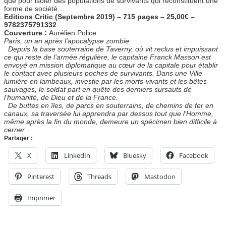
que pour isoler des populations de survivants qui reconstituent une
forme de société…
Editions Critic (Septembre 2019) – 715 pages – 25,00€ –
9782375791332
Couverture :
Aurélien Police
Paris, un an après l’apocalypse zombie.
Depuis la base souterraine de Taverny, où vit reclus et impuissant
ce qui reste de l’armée régulière, le capitaine Franck Masson est
envoyé en mission diplomatique au cœur de la capitale pour établir
le contact avec plusieurs poches de survivants. Dans une Ville
lumière en lambeaux, investie par les morts-vivants et les bêtes
sauvages, le soldat part en quête des derniers sursauts de
l’humanité, de Dieu et de la France.
De buttes en îles, de parcs en souterrains, de chemins de fer en
canaux, sa traversée lui apprendra par dessus tout que l’Homme,
même après la fin du monde, demeure un spécimen bien difficile à
cerner.
Partager :
X
LinkedIn
Bluesky
Facebook
Pinterest
Threads
Mastodon
Imprimer