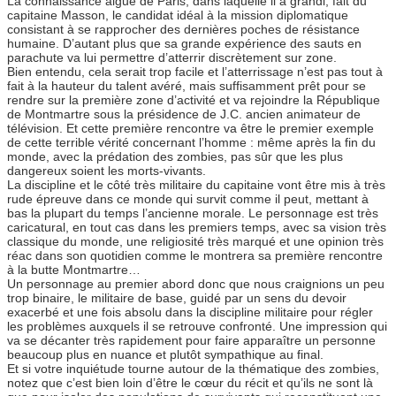
La connaissance aigue de Paris, dans laquelle il a grandi, fait du
capitaine Masson, le candidat idéal à la mission diplomatique
consistant à se rapprocher des dernières poches de résistance
humaine. D’autant plus que sa grande expérience des sauts en
parachute va lui permettre d’atterrir discrètement sur zone.
Bien entendu, cela serait trop facile et l’atterrissage n’est pas tout à
fait à la hauteur du talent avéré, mais suffisamment prêt pour se
rendre sur la première zone d’activité et va rejoindre la République
de Montmartre sous la présidence de J.C. ancien animateur de
télévision. Et cette première rencontre va être le premier exemple
de cette terrible vérité concernant l’homme : même après la fin du
monde, avec la prédation des zombies, pas sûr que les plus
dangereux soient les morts-vivants.
La discipline et le côté très militaire du capitaine vont être mis à très
rude épreuve dans ce monde qui survit comme il peut, mettant à
bas la plupart du temps l’ancienne morale. Le personnage est très
caricatural, en tout cas dans les premiers temps, avec sa vision très
classique du monde, une religiosité très marqué et une opinion très
réac dans son quotidien comme le montrera sa première rencontre
à la butte Montmartre…
Un personnage au premier abord donc que nous craignions un peu
trop binaire, le militaire de base, guidé par un sens du devoir
exacerbé et une fois absolu dans la discipline militaire pour régler
les problèmes auxquels il se retrouve confronté. Une impression qui
va se décanter très rapidement pour faire apparaître un personne
beaucoup plus en nuance et plutôt sympathique au final.
Et si votre inquiétude tourne autour de la thématique des zombies,
notez que c’est bien loin d’être le cœur du récit et qu’ils ne sont là