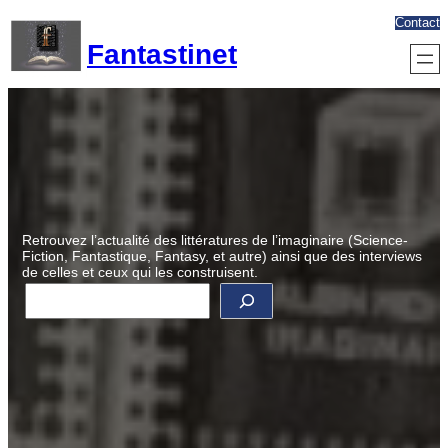
Aller
Contact
au
Fantastinet
contenu
Retrouvez l’actualité des littératures de l’imaginaire (Science-
Fiction, Fantastique, Fantasy, et autre) ainsi que des interviews
de celles et ceux qui les construisent.
R
e
c
h
e
r
c
h
e
r