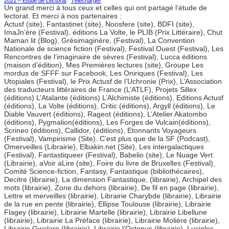
2021 – Etude de Lectorat
Télécharger
Un grand merci à tous ceux et celles qui ont partagé l’étude de
lectorat. Et merci à nos partenaires :
Actusf (site), Fantastinet (site), Noosfere (site), BDFI (site),
ImaJn’ère (Festival), éditions La Volte, le PLIB (Prix Littéraire), Chut
Maman lit (Blog), Grésimaginère, (Festival), La Convention
Nationale de science fiction (Festival), Festival Ouest (Festival), Les
Rencontres de l’imaginaire de sèvres (Festival), Lucca éditions
(maison d’édition), Mes Premières lectures (site), Groupe Les
mordus de SFFF sur Facebook, Les Oniriques (Festival), Les
Utopiales (Festival), le Prix Actusf de l’Uchronie (Prix), L’Association
des traducteurs littéraires de France (L’ATLF), Projets Sillex
(éditions) L’Atalante (éditions) L’Alchimiste (éditions), Editions Actusf
(éditions), La Volte (éditions), Critic (éditions), Argyll (éditions), Le
Diable Vauvert (éditions), Rageot (éditions), L’Atelier Akatombo
(éditions), Pygmalion(éditions), Les Forges de Vulcain(éditions),
Scrineo (éditions), Callidor, (éditions), Etonnants Voyageurs
(Festival), Vampirisme (Site). C’est plus que de la SF (Podcast),
Omerveilles (Librairie), Elbakin.net (Site), Les intergalactiques
(Festival), Fantastiqueer (Festival), Babelio (site), Le Nuage Vert
(Librairie), aVoir aLire (site), Foire du livre de Bruxelles (Festival),
Comité Science-fiction, Fantasy, Fantastique (bibliothécaires),
Decitre (librairie), La dimension Fantastique, (librairie), Archipel des
mots (librairie), Zone du dehors (librairie), De fil en page (librairie),
Lettre et merveilles (librairie), Librairie Charybde (librairie), Librairie
de la rue en pente (librairie), Ellipse Toulouse (librairie), Librairie
Flagey (librairie), Librairie Martelle (librairie), Librairie Libellune
(librairie), Librairie La Préface (librairie), Librairie Molière (librairie),
Librairie Gwalarn (librairie), Librairie l’Octopus (librairie), Lucioles