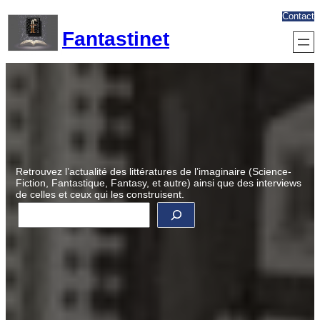
Aller
Contact
au
Fantastinet
contenu
Retrouvez l’actualité des littératures de l’imaginaire (Science-
Fiction, Fantastique, Fantasy, et autre) ainsi que des interviews
de celles et ceux qui les construisent.
R
e
c
h
e
r
c
h
e
r