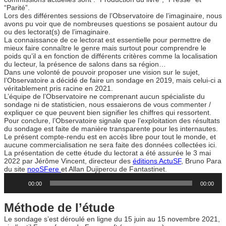
“Parité”.
Lors des différentes sessions de l’Observatoire de l’imaginaire, nous
avons pu voir que de nombreuses questions se posaient autour du
ou des lectorat(s) de l’imaginaire.
La connaissance de ce lectorat est essentielle pour permettre de
mieux faire connaître le genre mais surtout pour comprendre le
poids qu’il a en fonction de différents critères comme la localisation
du lecteur, la présence de salons dans sa région…
Dans une volonté de pouvoir proposer une vision sur le sujet,
l’Observatoire a décidé de faire un sondage en 2019, mais celui-ci a
véritablement pris racine en 2021.
L’équipe de l’Observatoire ne comprenant aucun spécialiste du
sondage ni de statisticien, nous essaierons de vous commenter /
expliquer ce que peuvent bien signifier les chiffres qui ressortent.
Pour conclure, l’Observatoire signale que l’exploitation des résultats
du sondage est faite de manière transparente pour les internautes.
Le présent compte-rendu est en accès libre pour tout le monde, et
aucune commercialisation ne sera faite des données collectées ici.
La présentation de cette étude du lectorat a été assurée le 3 mai
2022 par Jérôme Vincent, directeur des
éditions ActuSF
, Bruno Para
du site
nooSFere
et Allan Dujiperou de Fantastinet.
L
e
00:00
00:00
c
t
Méthode de l’étude
e
u
Le sondage s’est déroulé en ligne du 15 juin au 15 novembre 2021,
r