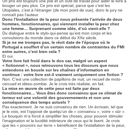
Un prix est toujours une joie et un outil de travail pour aider le livre à
bouger un peu plus. Ce prix est spécial, parce que c’est les
Utopiales, c’est à l’étranger (de mon point de vue), donc le jury ne
connaît pas l’auteur.
Donc l’Installation de la peur nous présente l’arrivée de deux
hommes, fonctionnaires, qui viennent installer la peur chez
une femme… Surprenant comme idée, d’où vient-elle ?
Du dialogue entre le stylo-qui-pense qu’est mon corps et les
convulsions du monde dans ce début du XXe siècle.
Si je ne me trompes pas, le récit date de l’époque où le
Portugal a souffert d’un certain nombre de contraintes du FMI
entre autres, c’est bien cela ?
Et oui.
Votre livre fait froid dans le dos car, malgré un aspect
« fictionnel », nous retrouvons tous les discours que nous
entendons en boucle sur les chaînes d’information en
continue : votre livre est-il vraiment uniquement une fiction ?
Non. C’est une collection de papillons de nuit, un recueil de mots-
cercueil et idées-zombie. Je le crois très réaliste, en fait.
La mise en œuvre de cette peur est faite par deux
fonctionnaires… Vous êtes donc convaincu que ce climat de
terreur est une volonté des gouvernements et non une
conséquence des temps actuels ?
Pas exactement. Je ne suis convaincu de rien. Un écrivain, tel que
je le vois, est l’opposé de quelqu’un de « convaincu », voire « sûr ».
Le bouquin m’a forcé à simplifier les choses, pour pouvoir stimuler
l’imagination et la lucidité intérieure de ceux qui le lisent. Je crois
que les « pouvoirs sur terre » bénéficient de l’installation de la peur,