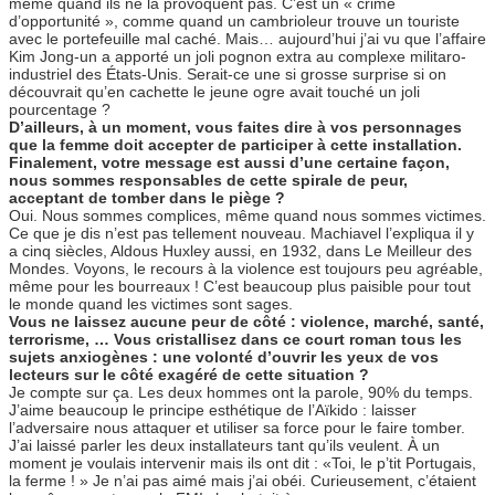
même quand ils ne la provoquent pas. C’est un « crime
d’opportunité », comme quand un cambrioleur trouve un touriste
avec le portefeuille mal caché. Mais… aujourd’hui j’ai vu que l’affaire
Kim Jong-un a apporté un joli pognon extra au complexe militaro-
industriel des États-Unis. Serait-ce une si grosse surprise si on
découvrait qu’en cachette le jeune ogre avait touché un joli
pourcentage ?
D’ailleurs, à un moment, vous faites dire à vos personnages
que la femme doit accepter de participer à cette installation.
Finalement, votre message est aussi d’une certaine façon,
nous sommes responsables de cette spirale de peur,
acceptant de tomber dans le piège ?
Oui. Nous sommes complices, même quand nous sommes victimes.
Ce que je dis n’est pas tellement nouveau. Machiavel l’expliqua il y
a cinq siècles, Aldous Huxley aussi, en 1932, dans Le Meilleur des
Mondes. Voyons, le recours à la violence est toujours peu agréable,
même pour les bourreaux ! C’est beaucoup plus paisible pour tout
le monde quand les victimes sont sages.
Vous ne laissez aucune peur de côté : violence, marché, santé,
terrorisme, … Vous cristallisez dans ce court roman tous les
sujets anxiogènes : une volonté d’ouvrir les yeux de vos
lecteurs sur le côté exagéré de cette situation ?
Je compte sur ça. Les deux hommes ont la parole, 90% du temps.
J’aime beaucoup le principe esthétique de l’Aïkido : laisser
l’adversaire nous attaquer et utiliser sa force pour le faire tomber.
J’ai laissé parler les deux installateurs tant qu’ils veulent. À un
moment je voulais intervenir mais ils ont dit : «Toi, le p’tit Portugais,
la ferme ! » Je n’ai pas aimé mais j’ai obéi. Curieusement, c’étaient