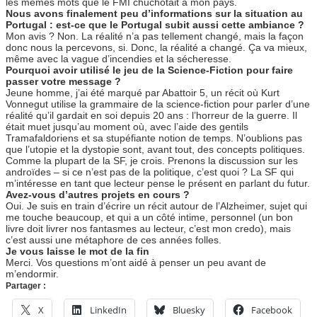
les mêmes mots que le FMI chuchotait à mon pays.
Nous avons finalement peu d’informations sur la situation au
Portugal : est-ce que le Portugal subit aussi cette ambiance ?
Mon avis ? Non. La réalité n’a pas tellement changé, mais la façon
donc nous la percevons, si. Donc, la réalité a changé. Ça va mieux,
même avec la vague d’incendies et la sécheresse.
Pourquoi avoir utilisé le jeu de la Science-Fiction pour faire
passer votre message ?
Jeune homme, j’ai été marqué par Abattoir 5, un récit où Kurt
Vonnegut utilise la grammaire de la science-fiction pour parler d’une
réalité qu’il gardait en soi depuis 20 ans : l’horreur de la guerre. Il
était muet jusqu’au moment où, avec l’aide des gentils
Tramafaldoriens et sa stupéfiante notion de temps. N’oublions pas
que l’utopie et la dystopie sont, avant tout, des concepts politiques.
Comme la plupart de la SF, je crois. Prenons la discussion sur les
androïdes – si ce n’est pas de la politique, c’est quoi ? La SF qui
m’intéresse en tant que lecteur pense le présent en parlant du futur.
Avez-vous d’autres projets en cours ?
Oui. Je suis en train d’écrire un récit autour de l’Alzheimer, sujet qui
me touche beaucoup, et qui a un côté intime, personnel (un bon
livre doit livrer nos fantasmes au lecteur, c’est mon credo), mais
c’est aussi une métaphore de ces années folles.
Je vous laisse le mot de la fin
Merci. Vos questions m’ont aidé à penser un peu avant de
m’endormir.
Partager :
X
LinkedIn
Bluesky
Facebook