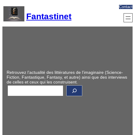
Aller
Contact
au
Fantastinet
contenu
Retrouvez l’actualité des littératures de l’imaginaire (Science-
Fiction, Fantastique, Fantasy, et autre) ainsi que des interviews
de celles et ceux qui les construisent.
R
e
c
h
e
r
c
h
e
r