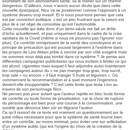
exorbitant de son abonnement santé, va le mener sur un chemin
dangereux. D’ailleurs, nous n’avons aucun doute que dans cette
nouvelle dystopique, Nico va se positionner comme l’opposant à un
système devenu trop invasif. Et si nous pourrions penser que cela
est par conviction politique, c’est un peu frustrant que la raison est
plus lié à cet objet de convoitise qu’est l’automobile.
Cette nouvelle qui date donc d’un demi-siècle me fait un drôle
d’écho actuellement, et pas uniquement dans le cadre de la crise
sanitaire de la Covid (même si nous ne pouvons pas l’ignorer non
plus). Ce contrôle omniprésent de la santé des concitoyens et ce
principe de précaution qui est poussé largement à l’extrême dans
les propos de Lino Aldani prête à sourire par son côté exagéré mais
ne sommes nous déjà pas tombé dans ce système ? Je pense aux
différentes campagnes publicitaires qui nous incitent à limiter ce qui
est alcool, cigarettes mais auquel il faut adjoindre aussi maintenant
les campagnes autour du « ne pas manger trop gras, trop sucré,
trop salé » ou encore « il faut manger 5 fruits et légumes ». Où
commencent la recommandation et à quel moment l’ingérence
devient-elle insupportable ? C’est cette limite que teste Lino au
travers de son personnage Nico.
Ne pensez pas pour autant que l’auteur rejette en bloc toute forme
de contrôle ou toute forme de privatisation, car le choix de rupture
du personnage est bien pour une course à la consommation, une
société que dénonce bien sûr en filigrane l’auteur.
Ce qu’il ressort de ce texte est vraiment un questionnement sur le
juste milieu nécessaire pour que le système de santé tourne bien,
entre un contrôle, au moins minimal, pour éviter une sur sollicitation
d’un système public (qui est l’origine du choix de la création de la