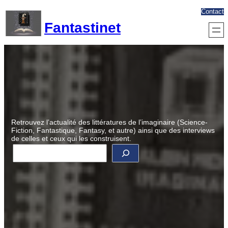
Aller
Contact
au
Fantastinet
contenu
Retrouvez l’actualité des littératures de l’imaginaire (Science-
Fiction, Fantastique, Fantasy, et autre) ainsi que des interviews
de celles et ceux qui les construisent.
R
e
c
h
e
r
c
h
e
r