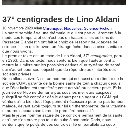
37° centigrades de Lino Aldani
Chronique
, 
Nouvelles
, 
Science-Fiction
16 novembre 2020
Allan
La santé semble être une thématique qui est particulièrement à la
mode ces temps-ci et ce n’est pas un hasard si les éditions du
Passager Clandestin ont fait le choix de ressortir deux textes de
science-fiction qui trouvent un étrange écho dans la crise sanitaire
que nous vivons.
Le premier texte est un texte de Lino Aldani,
37° centigrades
, paru
en 1963. Dans ce texte, nous sentons bien que l’auteur tient à
mettre la lumière sur les possibles dérives d’un système de santé
qui n’aurait pour seul objectif que de répondre aux intérêts des
sociétés privées.
Nous allons suivre Nico, un homme qui est aussi un « client » de la
société CGM, garante de la bonne santé de tout à chacun depuis
que l’état italien est transférée cette activité au secteur privé. Et la
journée de Nico ne démarre pas sous les meilleurs auspices
puisqu’il se fait contrôler dès le départ par un agent du CGM qui
vérifie qu’il a bien tout l’équipement nécessaire pour ne pas tomber
malade, devant avoir toujours sur lui un thermomètre, de la vitamine
et autres secours sanitaires de première nécessité.
Mais le jeune homme sature de ce contrôle permanent de la santé,
et s’il ne s’en ouvre pas tout de suite à son amie Doris, nous
sentons que le poids de ces contrôles, lié en parallèle au coup