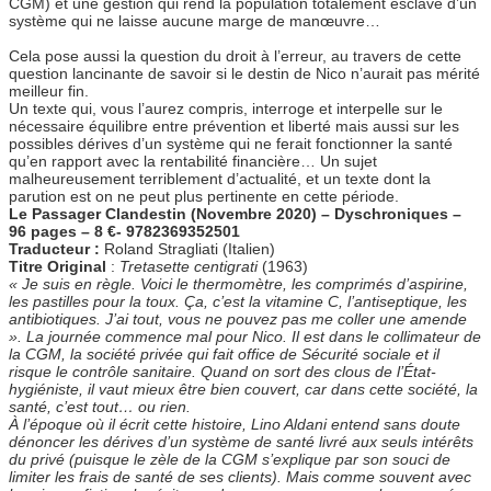
CGM) et une gestion qui rend la population totalement esclave d’un
système qui ne laisse aucune marge de manœuvre…
Cela pose aussi la question du droit à l’erreur, au travers de cette
question lancinante de savoir si le destin de Nico n’aurait pas mérité
meilleur fin.
Un texte qui, vous l’aurez compris, interroge et interpelle sur le
nécessaire équilibre entre prévention et liberté mais aussi sur les
possibles dérives d’un système qui ne ferait fonctionner la santé
qu’en rapport avec la rentabilité financière… Un sujet
malheureusement terriblement d’actualité, et un texte dont la
parution est on ne peut plus pertinente en cette période.
Le Passager Clandestin (Novembre 2020) – Dyschroniques –
96 pages – 8 €- 9782369352501
Traducteur :
Roland Stragliati (Italien)
Titre Original
:
Tretasette centigrati
(1963)
« Je suis en règle. Voici le thermomètre, les comprimés d’aspirine,
les pastilles pour la toux. Ça, c’est la vitamine C, l’antiseptique, les
antibiotiques. J’ai tout, vous ne pouvez pas me coller une amende
». La journée commence mal pour Nico. Il est dans le collimateur de
la CGM, la société privée qui fait office de Sécurité sociale et il
risque le contrôle sanitaire. Quand on sort des clous de l’État-
hygiéniste, il vaut mieux être bien couvert, car dans cette société, la
santé, c’est tout… ou rien.
À l’époque où il écrit cette histoire, Lino Aldani entend sans doute
dénoncer les dérives d’un système de santé livré aux seuls intérêts
du privé (puisque le zèle de la CGM s’explique par son souci de
limiter les frais de santé de ses clients). Mais comme souvent avec