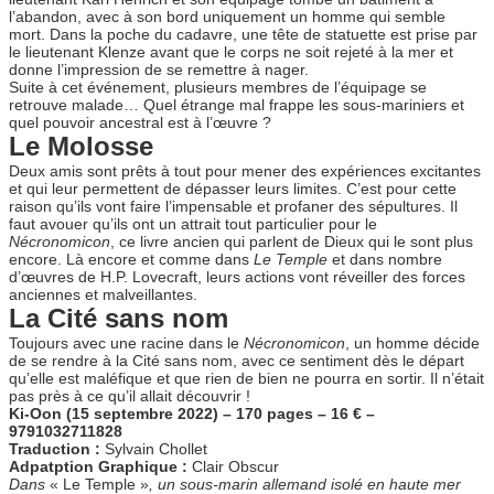
l’abandon, avec à son bord uniquement un homme qui semble
mort. Dans la poche du cadavre, une tête de statuette est prise par
le lieutenant Klenze avant que le corps ne soit rejeté à la mer et
donne l’impression de se remettre à nager.
Suite à cet événement, plusieurs membres de l’équipage se
retrouve malade… Quel étrange mal frappe les sous-mariniers et
quel pouvoir ancestral est à l’œuvre ?
Le Molosse
Deux amis sont prêts à tout pour mener des expériences excitantes
et qui leur permettent de dépasser leurs limites. C’est pour cette
raison qu’ils vont faire l’impensable et profaner des sépultures. Il
faut avouer qu’ils ont un attrait tout particulier pour le
Nécronomicon
, ce livre ancien qui parlent de Dieux qui le sont plus
encore. Là encore et comme dans
Le Temple
et dans nombre
d’œuvres de H.P. Lovecraft, leurs actions vont réveiller des forces
anciennes et malveillantes.
La Cité sans nom
Toujours avec une racine dans le
Nécronomicon
, un homme décide
de se rendre à la Cité sans nom, avec ce sentiment dès le départ
qu’elle est maléfique et que rien de bien ne pourra en sortir. Il n’était
pas près à ce qu’il allait découvrir !
Ki-Oon (15 septembre 2022) – 170 pages – 16 € –
9791032711828
Traduction :
Sylvain Chollet
Adpatption Graphique :
Clair Obscur
Dans
« Le Temple »
, un sous-marin allemand isolé en haute mer