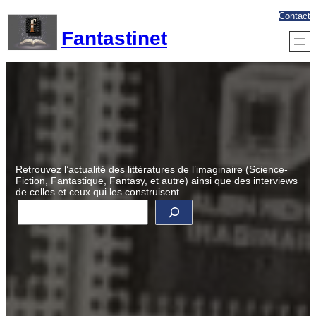
Aller
Contact
au
Fantastinet
contenu
Retrouvez l’actualité des littératures de l’imaginaire (Science-
Fiction, Fantastique, Fantasy, et autre) ainsi que des interviews
de celles et ceux qui les construisent.
R
e
c
h
e
r
c
h
e
r