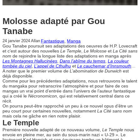
Molosse adapté par Gou
Tanabe
Fantastique
, 
Manga
24 janvier 2024
Allan
Gou Tanabe poursuit ses adaptations des oeuvres de H.P. Lovecraft
et c’est autour des nouvelles
Le Temple
,
Le Molosse
et
La Cité sans
nom
de rejoindre la longue liste des adaptations en manga après
Les Montagnes Hallucinées
,
Dans l’abîme du temps
,
La couleur
tombée du ciel
,
L’appel de Cthulhu
et
Le cauchemar d’Innsmouth
…
A noter que le premier volume de
L’abomination de Dunwich
est
déjà disponible.
Comme pour les précédentes adaptations, nous retrouvons le talent
du mangaka pour retranscrire l’atmosphère et pour faire de ces
mangas un vrai point d’entrée dans l’univers de l’auteur fantastique
qui a créé le
Nécronomicon
, qui est relativement central dans ce
récit.
On pourra peut-être rapproché un peu à ce nouvel opus d’être un
peu court pour certaines nouvelles, notamment
La Cité sans nom
mais cela ne gâche en rien notre plaisir.
Le Temple
Première nouvelle adapté de ce nouveau volume,
Le Temple
nous
envoie en pleine mer, au sein du sous-marin nazi « U-29 ». Le
lieutenant Karl Henrich et son équipage tombe un bâtiment à