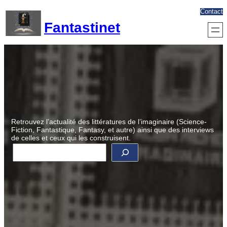
Aller
Contact
au
Fantastinet
contenu
Retrouvez l’actualité des littératures de l’imaginaire (Science-
Fiction, Fantastique, Fantasy, et autre) ainsi que des interviews
de celles et ceux qui les construisent.
R
e
c
h
e
r
c
h
e
r