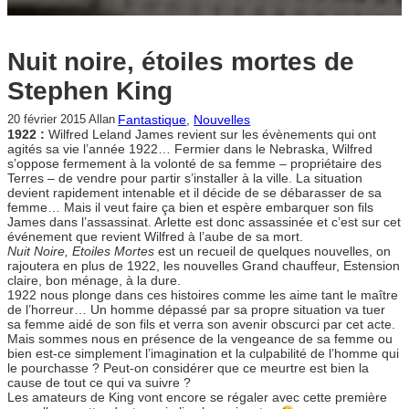
Nuit noire, étoiles mortes de
Stephen King
Fantastique
, 
Nouvelles
20 février 2015
Allan
1922 :
Wilfred Leland James revient sur les évènements qui ont
agités sa vie l’année 1922… Fermier dans le Nebraska, Wilfred
s’oppose fermement à la volonté de sa femme – propriétaire des
Terres – de vendre pour partir s’installer à la ville. La situation
devient rapidement intenable et il décide de se débarasser de sa
femme… Mais il veut faire ça bien et espère embarquer son fils
James dans l’assassinat. Arlette est donc assassinée et c’est sur cet
événement que revient Wilfred à l’aube de sa mort.
Nuit Noire, Etoiles Mortes
est un recueil de quelques nouvelles, on
rajoutera en plus de 1922, les nouvelles Grand chauffeur, Estension
claire, bon ménage, à la dure.
1922 nous plonge dans ces histoires comme les aime tant le maître
de l’horreur… Un homme dépassé par sa propre situation va tuer
sa femme aidé de son fils et verra son avenir obscurci par cet acte.
Mais sommes nous en présence de la vengeance de sa femme ou
bien est-ce simplement l’imagination et la culpabilité de l’homme qui
le pourchasse ? Peut-on considérer que ce meurtre est bien la
cause de tout ce qui va suivre ?
Les amateurs de King vont encore se régaler avec cette première