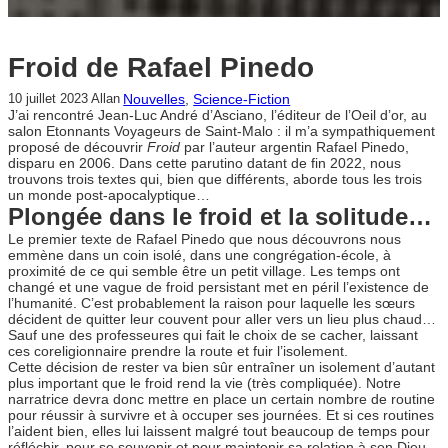
Froid de Rafael Pinedo
Nouvelles
, 
Science-Fiction
10 juillet 2023
Allan
J’ai rencontré Jean-Luc André d’Asciano, l’éditeur de l’Oeil d’or, au
salon Etonnants Voyageurs de Saint-Malo : il m’a sympathiquement
proposé de découvrir
Froid
par l’auteur argentin Rafael Pinedo,
disparu en 2006. Dans cette parutino datant de fin 2022, nous
trouvons trois textes qui, bien que différents, aborde tous les trois
un monde post-apocalyptique…
Plongée dans le froid et la solitude…
Le premier texte de Rafael Pinedo que nous découvrons nous
emmène dans un coin isolé, dans une congrégation-école, à
proximité de ce qui semble être un petit village. Les temps ont
changé et une vague de froid persistant met en péril l’existence de
l’humanité. C’est probablement la raison pour laquelle les sœurs
décident de quitter leur couvent pour aller vers un lieu plus chaud…
Sauf une des professeures qui fait le choix de se cacher, laissant
ces coreligionnaire prendre la route et fuir l’isolement.
Cette décision de rester va bien sûr entraîner un isolement d’autant
plus important que le froid rend la vie (très compliquée). Notre
narratrice devra donc mettre en place un certain nombre de routine
pour réussir à survivre et à occuper ses journées. Et si ces routines
l’aident bien, elles lui laissent malgré tout beaucoup de temps pour
réfléchir, pour se souvenir et pour maintenir sa relation à son Dieu.