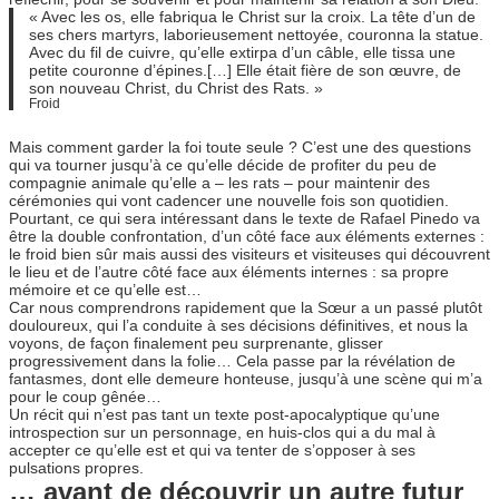
« Avec les os, elle fabriqua le Christ sur la croix. La tête d’un de
ses chers martyrs, laborieusement nettoyée, couronna la statue.
Avec du fil de cuivre, qu’elle extirpa d’un câble, elle tissa une
petite couronne d’épines.[…] Elle était fière de son œuvre, de
son nouveau Christ, du Christ des Rats. »
Froid
Mais comment garder la foi toute seule ? C’est une des questions
qui va tourner jusqu’à ce qu’elle décide de profiter du peu de
compagnie animale qu’elle a – les rats – pour maintenir des
cérémonies qui vont cadencer une nouvelle fois son quotidien.
Pourtant, ce qui sera intéressant dans le texte de Rafael Pinedo va
être la double confrontation, d’un côté face aux éléments externes :
le froid bien sûr mais aussi des visiteurs et visiteuses qui découvrent
le lieu et de l’autre côté face aux éléments internes : sa propre
mémoire et ce qu’elle est…
Car nous comprendrons rapidement que la Sœur a un passé plutôt
douloureux, qui l’a conduite à ses décisions définitives, et nous la
voyons, de façon finalement peu surprenante, glisser
progressivement dans la folie… Cela passe par la révélation de
fantasmes, dont elle demeure honteuse, jusqu’à une scène qui m’a
pour le coup gênée…
Un récit qui n’est pas tant un texte post-apocalyptique qu’une
introspection sur un personnage, en huis-clos qui a du mal à
accepter ce qu’elle est et qui va tenter de s’opposer à ses
pulsations propres.
… avant de découvrir un autre futur