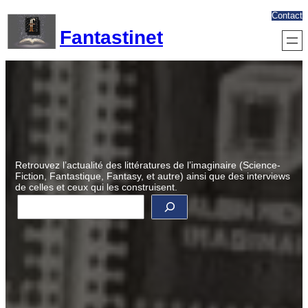
Aller
Contact
au
Fantastinet
contenu
Retrouvez l’actualité des littératures de l’imaginaire (Science-
Fiction, Fantastique, Fantasy, et autre) ainsi que des interviews
de celles et ceux qui les construisent.
R
e
c
h
e
r
c
h
e
r