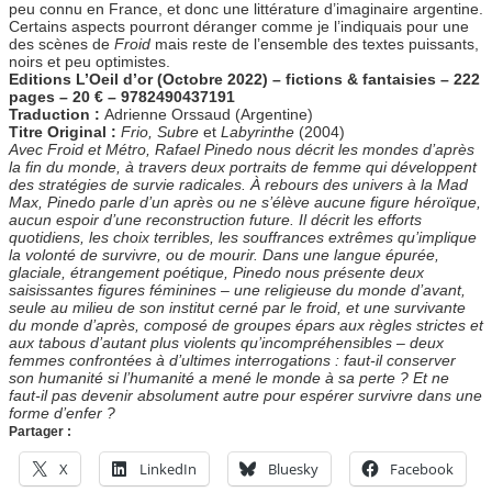
peu connu en France, et donc une littérature d’imaginaire argentine.
Certains aspects pourront déranger comme je l’indiquais pour une
des scènes de
Froid
mais reste de l’ensemble des textes puissants,
noirs et peu optimistes.
Editions L’Oeil d’or (Octobre 2022) – fictions & fantaisies – 222
pages
– 20 € – 9782490437191
Traduction :
Adrienne Orssaud (Argentine)
Titre Original :
Frio, Subre
et
Labyrinthe
(2004)
Avec Froid et Métro, Rafael Pinedo nous décrit les mondes d’après
la fin du monde, à travers deux portraits de femme qui développent
des stratégies de survie radicales. À rebours des univers à la Mad
Max, Pinedo parle d’un après ou ne s’élève aucune figure héroïque,
aucun espoir d’une reconstruction future. Il décrit les efforts
quotidiens, les choix terribles, les souffrances extrêmes qu’implique
la volonté de survivre, ou de mourir. Dans une langue épurée,
glaciale, étrangement poétique, Pinedo nous présente deux
saisissantes figures féminines – une religieuse du monde d’avant,
seule au milieu de son institut cerné par le froid, et une survivante
du monde d’après, composé de groupes épars aux règles strictes et
aux tabous d’autant plus violents qu’incompréhensibles – deux
femmes confrontées à d’ultimes interrogations : faut-il conserver
son humanité si l’humanité a mené le monde à sa perte ? Et ne
faut-il pas devenir absolument autre pour espérer survivre dans une
forme d’enfer ?
Partager :
X
LinkedIn
Bluesky
Facebook