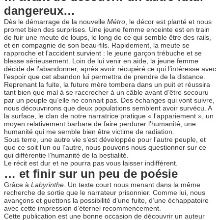
dangereux…
Dès le démarrage de la nouvelle
Métro
, le décor est planté et nous
promet bien des surprises. Une jeune femme enceinte est en train
de fuir une meute de loups, le long de ce qui semble être des rails,
et en compagnie de son beau-fils. Rapidement, la meute se
rapproche et l’accident survient : le jeune garçon trébuche et se
blesse sérieusement. Loin de lui venir en aide, la jeune femme
décide de l’abandonner, après avoir récupéré ce qui l’intéresse avec
l’espoir que cet abandon lui permettra de prendre de la distance.
Reprenant la fuite, la future mère tombera dans un puit et réussira
tant bien que mal à se raccrocher à un câble avant d’être secouru
par un peuple qu’elle ne connait pas. Des échanges qui vont suivre,
nous découvrirons que deux populations semblent avoir survécu. A
la surface, le clan de notre narratrice pratique « l’appariement », un
moyen relativement barbare de faire perdurer l’humanité, une
humanité qui me semble bien être victime de radiation.
Sous terre, une autre vie s’est développée pour l’autre peuple, et
que ce soit l’un ou l’autre, nous pouvons nous questionner sur ce
qui différentie l’humanité de la bestialité.
Le récit est dur et ne pourra pas vous laisser indifférent.
… et finir sur un peu de poésie
Grâce à
Labyrinthe
. Un texte court nous menant dans la même
recherche de sortie que le narrateur prisonnier. Comme lui, nous
avançons et guettons la possibilité d’une fuite, d’une échappatoire
avec cette impression d’éternel recommencement.
Cette publication est une bonne occasion de découvrir un auteur