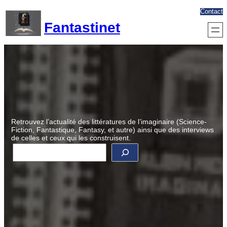
Aller
Contact
au
Fantastinet
contenu
Retrouvez l’actualité des littératures de l’imaginaire (Science-
Fiction, Fantastique, Fantasy, et autre) ainsi que des interviews
de celles et ceux qui les construisent.
R
e
c
h
e
r
c
h
e
r