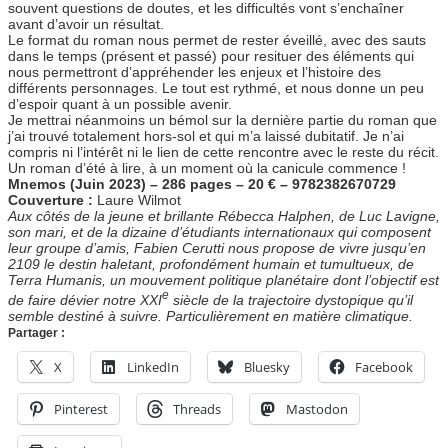
souvent questions de doutes, et les difficultés vont s’enchaîner
avant d’avoir un résultat.
Le format du roman nous permet de rester éveillé, avec des sauts
dans le temps (présent et passé) pour resituer des éléments qui
nous permettront d’appréhender les enjeux et l’histoire des
différents personnages. Le tout est rythmé, et nous donne un peu
d’espoir quant à un possible avenir.
Je mettrai néanmoins un bémol sur la dernière partie du roman que
j’ai trouvé totalement hors-sol et qui m’a laissé dubitatif. Je n’ai
compris ni l’intérêt ni le lien de cette rencontre avec le reste du récit.
Un roman d’été à lire, à un moment où la canicule commence !
Mnemos (Juin 2023) – 286 pages – 20 € – 9782382670729
Couverture :
Laure Wilmot
Aux côtés de la jeune et brillante Rébecca Halphen, de Luc Lavigne,
son mari, et de la dizaine d’étudiants internationaux qui composent
leur groupe d’amis, Fabien Cerutti nous propose de vivre jusqu’en
2109 le destin haletant, profondément humain et tumultueux, de
Terra Humanis, un mouvement politique planétaire dont l’objectif est
e
de faire dévier notre XXI
siècle de la trajectoire dystopique qu’il
semble destiné à suivre. Particulièrement en matière climatique.
Partager :
X
LinkedIn
Bluesky
Facebook
Pinterest
Threads
Mastodon