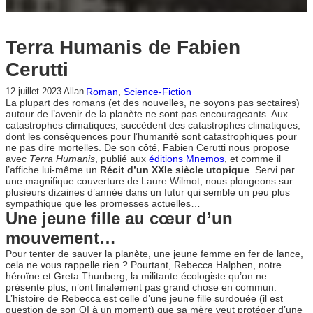
Terra Humanis de Fabien
Cerutti
Roman
, 
Science-Fiction
12 juillet 2023
Allan
La plupart des romans (et des nouvelles, ne soyons pas sectaires)
autour de l’avenir de la planète ne sont pas encourageants. Aux
catastrophes climatiques, succèdent des catastrophes climatiques,
dont les conséquences pour l’humanité sont catastrophiques pour
ne pas dire mortelles. De son côté, Fabien Cerutti nous propose
avec
Terra Humanis
, publié aux
éditions Mnemos
, et comme il
l’affiche lui-même un
Récit d’un XXIe siècle utopique
. Servi par
une magnifique couverture de Laure Wilmot, nous plongeons sur
plusieurs dizaines d’année dans un futur qui semble un peu plus
sympathique que les promesses actuelles…
Une jeune fille au cœur d’un
mouvement…
Pour tenter de sauver la planète, une jeune femme en fer de lance,
cela ne vous rappelle rien ? Pourtant, Rebecca Halphen, notre
héroïne et Greta Thunberg, la militante écologiste qu’on ne
présente plus, n’ont finalement pas grand chose en commun.
L’histoire de Rebecca est celle d’une jeune fille surdouée (il est
question de son QI à un moment) que sa mère veut protéger d’une