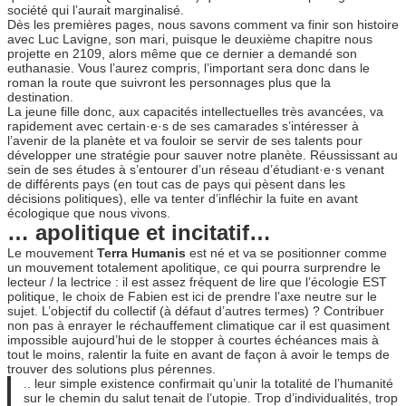
société qui l’aurait marginalisé.
Dès les premières pages, nous savons comment va finir son histoire
avec Luc Lavigne, son mari, puisque le deuxième chapitre nous
projette en 2109, alors même que ce dernier a demandé son
euthanasie. Vous l’aurez compris, l’important sera donc dans le
roman la route que suivront les personnages plus que la
destination.
La jeune fille donc, aux capacités intellectuelles très avancées, va
rapidement avec certain·e·s de ses camarades s’intéresser à
l’avenir de la planète et va fouloir se servir de ses talents pour
développer une stratégie pour sauver notre planète. Réussissant au
sein de ses études à s’entourer d’un réseau d’étudiant·e·s venant
de différents pays (en tout cas de pays qui pèsent dans les
décisions politiques), elle va tenter d’infléchir la fuite en avant
écologique que nous vivons.
… apolitique et incitatif…
Le mouvement
Terra Humanis
est né et va se positionner comme
un mouvement totalement apolitique, ce qui pourra surprendre le
lecteur / la lectrice : il est assez fréquent de lire que l’écologie EST
politique, le choix de Fabien est ici de prendre l’axe neutre sur le
sujet. L’objectif du collectif (à défaut d’autres termes) ? Contribuer
non pas à enrayer le réchauffement climatique car il est quasiment
impossible aujourd’hui de le stopper à courtes échéances mais à
tout le moins, ralentir la fuite en avant de façon à avoir le temps de
trouver des solutions plus pérennes.
.. leur simple existence confirmait qu’unir la totalité de l’humanité
sur le chemin du salut tenait de l’utopie. Trop d’individualités, trop