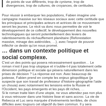
de points de vue différents, trop de cynisme, trop de
divergences, trop de cultures, de croyances, de certitudes.
Pour réussir à embarquer les populations, Fabien imagine une
campagne massive sur les réseaux sociaux avec cette certitude que
les principaux et principales acteurs et actrices de ce mouvement
seront les jeunes. Le récit va donc nous permettre de voir le
développement de ce collectif, le développement des nouvelles
technologiques qui seront potentiellement des leviers de
ralentissements du réchauffement planétaire (Reforestation
massive, minage des astéroïdes, …), avec l’espoir de pouvoir
infléchir ce destin qu’on nous promet.
… dans un contexte politique et
social complexe.
C’est un des points qui posera nécessairement question… Le
roman n’est il pas trop utopique et n’oublie-t-il pas totalement cette
dimension politique et sociale qui pèsera naturellement dans les
prises de décision ? La réponse est non. Avec beaucoup de
justesse, Fabien prend en compte les enjeux géopolitique (je
suspecte que son travail de professeur d’histoire-géographie l’aide
un chouia) avec notamment les tensions entre la Russie et
l’Occident, les pays émergents et les pays dit riches, …
Si le roman traite bien d’une utopie, ne vous attendez pas non plus
à vous retrouver dans une histoire lisse et sans accroc. La vie de
Rebecca et Luc sera marquée d’événements terribles, de choix
difficiles avec toujours cet objectif du bien commun. Il y sera