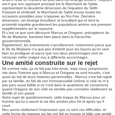
est-il que son opposant principal est le Marchand de Sable,
représentant la deuxième dimension de l’équation du Sidth.
Puissant et vindicatif, le Marchand de Sable trouve toutes les
occasions possibles pour s’opposer au Roi-Fée. Dernière
dimension, cet étrange brouillard, le brouillard-qui-rit dont la
proximité inquiète grandement les populations amène une pression
supplémentaire sur le royaume.
Et c’est ce que vont découvrir Marcus et Oregane, précepteurs du
fils de Madame, banshee bien placé dans la hiérarchie
gouvernementale.
Rapidement, les événements s’accélèreront, notamment parce que
le fils de Madame n’a que peu d’intérêt pour les leçons qu’on veut
bien lui prodiguer et parce que nos deux personnages vont se
retrouver mêler malgré eux à différents accrochages…
Une amitié construite sur le rejet
Dit comme cela, ça ne fait pas très envie, mais nous comprenons
vite dans l’histoire que si Marcus et Orégane se sont trouvés, c’est
aussi du fait de leurs histoires personnelles : Marcus s’est fait rejeté
par sa famille, du fait de son homosexualité (même si cela ne m’a
pas paru aussi lisible si ce n’est dans le quatrième de couverture)
quand Orégane de son côté ne semble pas connaître réellement sa
famille et son passé.
Autre sujet de questionnement, cette traque de Marcus pour un
homme qui lui a sauvé la vie des années plus tôt et après qui il
court.
Nou avons réellement l’impression que ce sont ces difficultés, et
cette forme de manque qui les ont fait se trouver et bâtir une amitié