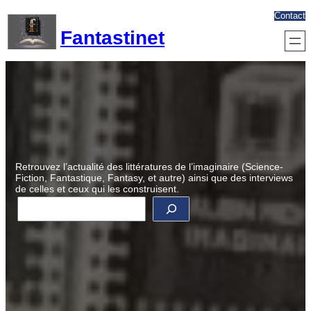
Aller
Contact
au
Fantastinet
contenu
Retrouvez l’actualité des littératures de l’imaginaire (Science-
Fiction, Fantastique, Fantasy, et autre) ainsi que des interviews
de celles et ceux qui les construisent.
R
e
c
h
e
r
c
h
e
r