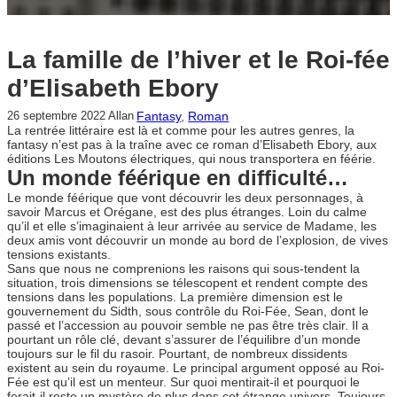
La famille de l’hiver et le Roi-fée
d’Elisabeth Ebory
Fantasy
, 
Roman
26 septembre 2022
Allan
La rentrée littéraire est là et comme pour les autres genres, la
fantasy n’est pas à la traîne avec ce roman d’Elisabeth Ebory, aux
éditions Les Moutons électriques, qui nous transportera en féérie.
Un monde féérique en difficulté…
Le monde féérique que vont découvrir les deux personnages, à
savoir Marcus et Orégane, est des plus étranges. Loin du calme
qu’il et elle s’imaginaient à leur arrivée au service de Madame, les
deux amis vont découvrir un monde au bord de l’explosion, de vives
tensions existants.
Sans que nous ne comprenions les raisons qui sous-tendent la
situation, trois dimensions se télescopent et rendent compte des
tensions dans les populations. La première dimension est le
gouvernement du Sidth, sous contrôle du Roi-Fée, Sean, dont le
passé et l’accession au pouvoir semble ne pas être très clair. Il a
pourtant un rôle clé, devant s’assurer de l’équilibre d’un monde
toujours sur le fil du rasoir. Pourtant, de nombreux dissidents
existent au sein du royaume. Le principal argument opposé au Roi-
Fée est qu’il est un menteur. Sur quoi mentirait-il et pourquoi le
ferait-il reste un mystère de plus dans cet étrange univers. Toujours