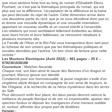
que nous sentons forte tout au long du roman d’Elisabeth Ebory.
Pourtant, ce n’est pas la thématique principale du roman, qui est
plus axé sur la différence, l’acceptation de la différence et la haine
qui peut découler du rejet de l’autre. Cette dimension arrive dans
une deuxième partie du récit, que je ne vous dévoilerai donc pas ici,
et donne une nouvelle dynamique et une nouvelle orientation,
apportant un nouveau souffle et un nouvel intérêt à l’ensemble.
Les relations qui nous semblaient tellement évidentes au début,
avec leurs forces et leurs faiblesses, se retrouvent rebattues à
plusieurs moments clés.
La Famille de l’Hiver et le Roi-Fée
vous transportera donc tant pour
la richesse de son univers que par les thématiques politiques et
sociales abordées par l’autrice. Un bon choix de lecture pour cette
rentrée !
Les Moutons Electriques (Août 2022) – 461 pages – 25 € –
9782361838188
Couverture :
Melchior Ascaride
Chaque nuit, son bien-aimé le sauve des flammes d’un dragon et
pourtant, Marcus ignore son identité.
Condamné pour son homosexualité, le jeune magicien s’exile d’un
vingtième siècle étriqué en compagnie de son amie de toujours, la
fée Orégane, à la recherche de ce héros mystérieux dans les terres
du Sidh.
Pour découvrir enfin leur place, les deux parias devront vaincre la
méfiance du peuple féerique et de son roi insaisissable, apaiser des
spectres furieux et déjouer les manigances d’une menace oubliée
et, surtout, affronter leur propre part de ténèbres.
Partager :