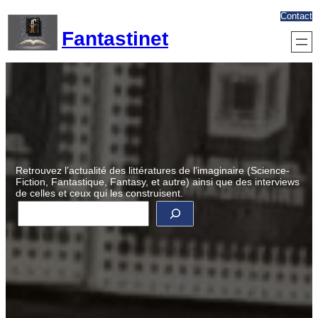
Aller
Contact
au
Fantastinet
contenu
Retrouvez l’actualité des littératures de l’imaginaire (Science-
Fiction, Fantastique, Fantasy, et autre) ainsi que des interviews
de celles et ceux qui les construisent.
R
e
c
h
e
r
c
h
e
r