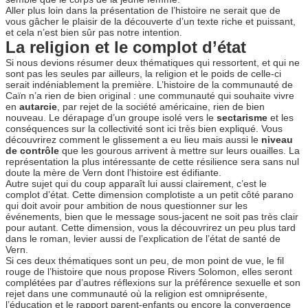
Aller plus loin dans la présentation de l’histoire ne serait que de
vous gâcher le plaisir de la découverte d’un texte riche et puissant,
et cela n’est bien sûr pas notre intention.
La religion et le complot d’état
Si nous devions résumer deux thématiques qui ressortent, et qui ne
sont pas les seules par ailleurs, la religion et le poids de celle-ci
serait indéniablement la première. L’histoire de la communauté de
Caïn n’a rien de bien original : une communauté qui souhaite vivre
en
autarcie
, par rejet de la société américaine, rien de bien
nouveau. Le dérapage d’un groupe isolé vers le
sectarisme
et les
conséquences sur la collectivité sont ici très bien expliqué. Vous
découvrirez comment le glissement a eu lieu mais aussi le
niveau
de contrôle
que les gourous arrivent à mettre sur leurs ouailles. La
représentation la plus intéressante de cette résilience sera sans nul
doute la mère de Vern dont l’histoire est édifiante.
Autre sujet qui du coup apparaît lui aussi clairement, c’est le
complot d’état. Cette dimension complotiste a un petit côté parano
qui doit avoir pour ambition de nous questionner sur les
événements, bien que le message sous-jacent ne soit pas très clair
pour autant. Cette dimension, vous la découvrirez un peu plus tard
dans le roman, levier aussi de l’explication de l’état de santé de
Vern.
Si ces deux thématiques sont un peu, de mon point de vue, le fil
rouge de l’histoire que nous propose Rivers Solomon, elles seront
complétées par d’autres réflexions sur la préférence sexuelle et son
rejet dans une communauté où la religion est omniprésente,
l’éducation et le rapport parent-enfants ou encore la convergence