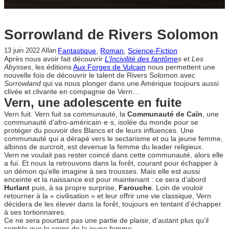
Sorrowland de Rivers Solomon
Fantastique
, 
Roman
, 
Science-Fiction
13 juin 2022
Allan
Après nous avoir fait découvrir
L’Incivilité des fantôme
s
et
Les
Abysses
, les éditions
Aux Forges de Vulcain
nous permettent une
nouvelle fois de découvrir le talent de Rivers Solomon avec
Sorrowland
qui va nous plonger dans une Amérique toujours aussi
clivée et clivante en compagnie de Vern…
Vern, une adolescente en fuite
Vern fuit. Vern fuit sa communauté, la
Communauté de Caïn
, une
communauté d’afro-américain·e·s, isolée du monde pour se
protéger du pouvoir des Blancs et de leurs influences. Une
communauté qui a dérapé vers le sectarisme et ou la jeune femme,
albinos de surcroit, est devenue la femme du leader religieux.
Vern ne voulait pas rester coincé dans cette communauté, alors elle
a fui. Et nous la retrouvons dans la forêt, courant pour échapper à
un démon qu’elle imagine à ses trousses. Mais elle est aussi
enceinte et la naissance est pour maintenant : ce sera d’abord
Hurlant
puis, à sa propre surprise,
Farouche
. Loin de vouloir
retourner à la « civilisation » et leur offrir une vie classique, Vern
décidera de les élever dans la forêt, toujours en tentant d’échapper
à ses tortionnaires.
Ce ne sera pourtant pas une partie de plaisir, d’autant plus qu’il
semble que le corps de la jeune femme.