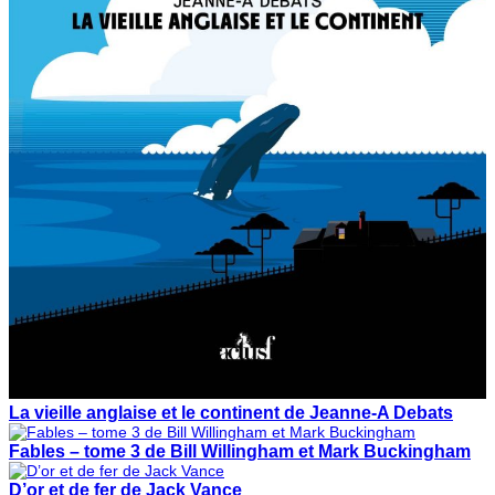
La vieille anglaise et le continent de Jeanne-A Debats
Fables – tome 3 de Bill Willingham et Mark Buckingham
D’or et de fer de Jack Vance