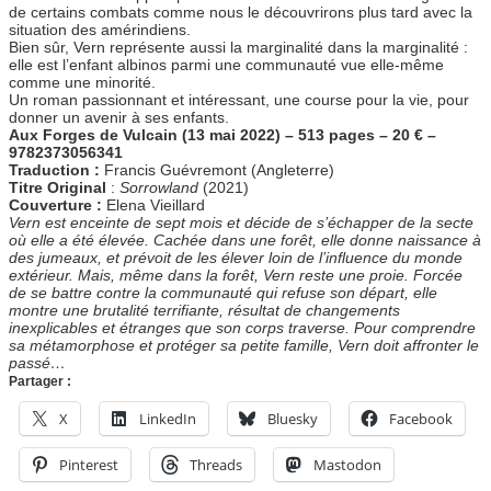
de certains combats comme nous le découvrirons plus tard avec la
situation des amérindiens.
Bien sûr, Vern représente aussi la marginalité dans la marginalité :
elle est l’enfant albinos parmi une communauté vue elle-même
comme une minorité.
Un roman passionnant et intéressant, une course pour la vie, pour
donner un avenir à ses enfants.
Aux Forges de Vulcain (13 mai 2022) – 513 pages – 20 € –
9782373056341
Traduction :
Francis Guévremont (Angleterre)
Titre Original
:
Sorrowland
(2021)
Couverture :
Elena Vieillard
Vern est enceinte de sept mois et décide de s’échapper de la secte
où elle a été élevée. Cachée dans une forêt, elle donne naissance à
des jumeaux, et prévoit de les élever loin de l’influence du monde
extérieur. Mais, même dans la forêt, Vern reste une proie. Forcée
de se battre contre la communauté qui refuse son départ, elle
montre une brutalité terrifiante, résultat de changements
inexplicables et étranges que son corps traverse. Pour comprendre
sa métamorphose et protéger sa petite famille, Vern doit affronter le
passé…
Partager :
X
LinkedIn
Bluesky
Facebook
Pinterest
Threads
Mastodon