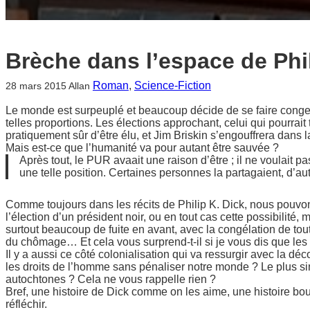
Brèche dans l’espace de Phil
Roman
, 
Science-Fiction
28 mars 2015
Allan
Le monde est surpeuplé et beaucoup décide de se faire congel
telles proportions. Les élections approchant, celui qui pourrait 
pratiquement sûr d’être élu, et Jim Briskin s’engouffrera dans 
Mais est-ce que l’humanité va pour autant être sauvée ?
Après tout, le PUR avaait une raison d’être ; il ne voulait pas
une telle position. Certaines personnes la partagaient, d’au
Comme toujours dans les récits de Philip K. Dick, nous pouvons vo
l’élection d’un président noir, ou en tout cas cette possibilit
surtout beaucoup de fuite en avant, avec la congélation de tout
du chômage… Et cela vous surprend-t-il si je vous dis que les 
Il y a aussi ce côté colonialisation qui va ressurgir avec la 
les droits de l’homme sans pénaliser notre monde ? Le plus sim
autochtones ? Cela ne vous rappelle rien ?
Bref, une histoire de Dick comme on les aime, une histoire bourr
réfléchir.