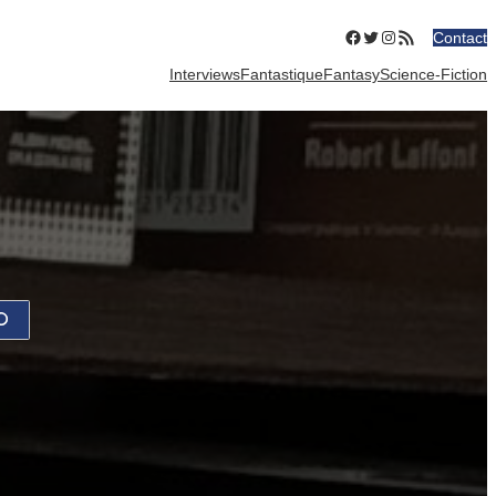
Facebook
Twitter
Instagram
Flux RSS
Contact
Interviews
Fantastique
Fantasy
Science-Fiction