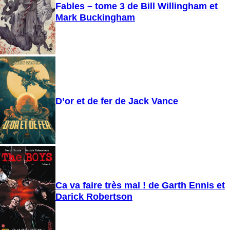
Fables – tome 3 de Bill Willingham et
Mark Buckingham
D’or et de fer de Jack Vance
Ca va faire très mal ! de Garth Ennis et
Darick Robertson