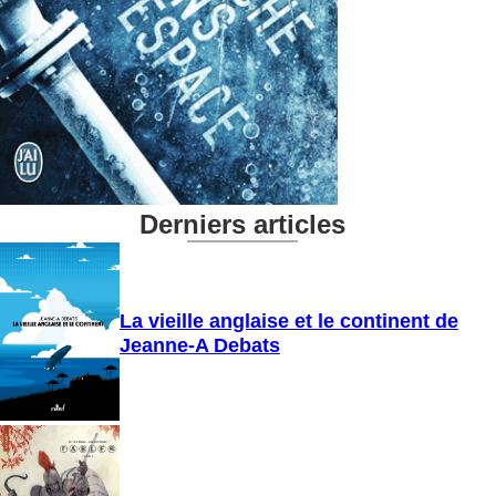
Derniers articles
La vieille anglaise et le continent de
Jeanne-A Debats