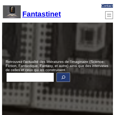
Aller
Contact
au
Fantastinet
contenu
Retrouvez l’actualité des littératures de l’imaginaire (Science-
Fiction, Fantastique, Fantasy, et autre) ainsi que des interviews
de celles et ceux qui les construisent.
R
e
c
h
e
r
c
h
e
r