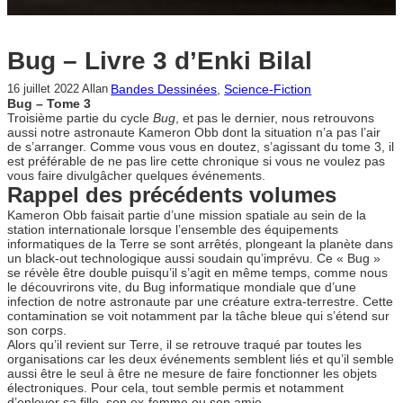
Bug – Livre 3 d’Enki Bilal
Bandes Dessinées
, 
Science-Fiction
16 juillet 2022
Allan
Bug – Tome 3
Troisième partie du cycle
Bug
, et pas le dernier, nous retrouvons
aussi notre astronaute Kameron Obb dont la situation n’a pas l’air
de s’arranger. Comme vous vous en doutez, s’agissant du tome 3, il
est préférable de ne pas lire cette chronique si vous ne voulez pas
vous faire divulgâcher quelques événements.
Rappel des précédents volumes
Kameron Obb faisait partie d’une mission spatiale au sein de la
station internationale lorsque l’ensemble des équipements
informatiques de la Terre se sont arrêtés, plongeant la planète dans
un black-out technologique aussi soudain qu’imprévu. Ce « Bug »
se révèle être double puisqu’il s’agit en même temps, comme nous
le découvrirons vite, du Bug informatique mondiale que d’une
infection de notre astronaute par une créature extra-terrestre. Cette
contamination se voit notamment par la tâche bleue qui s’étend sur
son corps.
Alors qu’il revient sur Terre, il se retrouve traqué par toutes les
organisations car les deux événements semblent liés et qu’il semble
aussi être le seul à être ne mesure de faire fonctionner les objets
électroniques. Pour cela, tout semble permis et notamment
d’enlever sa fille, son ex-femme ou son amie.