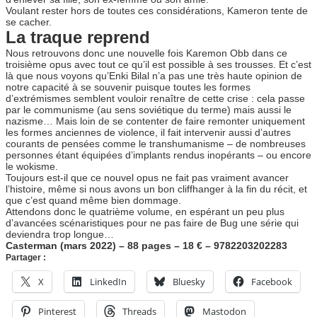
Voulant rester hors de toutes ces considérations, Kameron tente de
se cacher.
La traque reprend
Nous retrouvons donc une nouvelle fois Karemon Obb dans ce
troisième opus avec tout ce qu’il est possible à ses trousses. Et c’est
là que nous voyons qu’Enki Bilal n’a pas une très haute opinion de
notre capacité à se souvenir puisque toutes les formes
d’extrémismes semblent vouloir renaître de cette crise : cela passe
par le communisme (au sens soviétique du terme) mais aussi le
nazisme… Mais loin de se contenter de faire remonter uniquement
les formes anciennes de violence, il fait intervenir aussi d’autres
courants de pensées comme le transhumanisme – de nombreuses
personnes étant équipées d’implants rendus inopérants – ou encore
le wokisme.
Toujours est-il que ce nouvel opus ne fait pas vraiment avancer
l’histoire, même si nous avons un bon cliffhanger à la fin du récit, et
que c’est quand même bien dommage.
Attendons donc le quatrième volume, en espérant un peu plus
d’avancées scénaristiques pour ne pas faire de Bug une série qui
deviendra trop longue…
Casterman (mars 2022) – 88 pages – 18 € – 9782203202283
Partager :
X
LinkedIn
Bluesky
Facebook
Pinterest
Threads
Mastodon