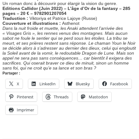
Un roman donc à découvrir pour élargir la vision du genre.
Editions Callidor
(Juin 2022) – L’âge d’Or de la fantasy – 285
pages – 20 € – 9782901207054
Traduction :
Viktoriya et Patrice Lajoye (Russe)
Couverture et illustrations :
Asthenot
Dans la nuit froide et muette, les Anaki attendent l’arrivée des
« Visages Gris », les rennes venus des montagnes. Mais aucun
sabot ne foule le sentier qui se perd sous les étoiles. La tribu se
meurt, et ses prières restent sans réponse. Le chaman Youn le Noir
se décide alors à s’adresser au dernier des dieux, celui qui engloutit
la Soleil avant de la vomir, le redoutable Dragon de Lune. Mais son
appel ne sera pas sans conséquences… car bientôt il exigera des
sacrifices. Qui oserait braver ce dieu de minuit, sinon un homme
sans foi, qui ne croit qu’e sa lance et son bras ?
Partager :
X
LinkedIn
Bluesky
Facebook
Pinterest
Threads
Mastodon
Imprimer