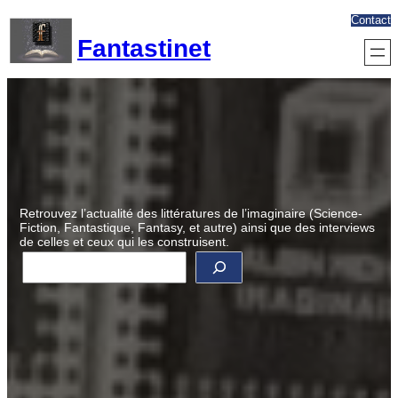
Aller
Contact
au
Fantastinet
contenu
Retrouvez l’actualité des littératures de l’imaginaire (Science-
Fiction, Fantastique, Fantasy, et autre) ainsi que des interviews
de celles et ceux qui les construisent.
R
e
c
h
e
r
c
h
e
r