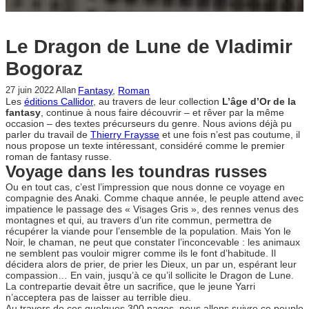
Le Dragon de Lune de Vladimir
Bogoraz
Fantasy
, 
Roman
27 juin 2022
Allan
Les
éditions Callidor
, au travers de leur collection
L’âge d’Or de la
fantasy
, continue à nous faire découvrir – et rêver par la même
occasion – des textes précurseurs du genre. Nous avions déjà pu
parler du travail de
Thierry Fraysse
et une fois n’est pas coutume, il
nous propose un texte intéressant, considéré comme le premier
roman de fantasy russe.
Voyage dans les toundras russes
Ou en tout cas, c’est l’impression que nous donne ce voyage en
compagnie des Anaki. Comme chaque année, le peuple attend avec
impatience le passage des « Visages Gris », des rennes venus des
montagnes et qui, au travers d’un rite commun, permettra de
récupérer la viande pour l’ensemble de la population. Mais Yon le
Noir, le chaman, ne peut que constater l’inconcevable : les animaux
ne semblent pas vouloir migrer comme ils le font d’habitude. Il
décidera alors de prier, de prier les Dieux, un par un, espérant leur
compassion… En vain, jusqu’à ce qu’il sollicite le Dragon de Lune.
La contrepartie devait être un sacrifice, que le jeune Yarri
n’acceptera pas de laisser au terrible dieu.
Au travers de ces quelques 300 pages, nous allons suivre ce peuple