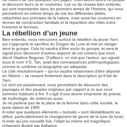
et découvrir leurs us et coutumes. Les us de chasse bien entendu,
qui sont importantes dans les premiers temps de l’histoire, qui nous
permettront en même temps de voir les différentes déités,
rattachées aux principes de la nature, mais aussi les coutumes en
termes de construction familiale et la répartition des rôles entre
hommes et femmes.
La rébellion d’un jeune
Bien entendu, nous retrouvons surtout la rébellion du jeune Yarri,
qui s’approprie le sacrifice du Dragon de Lune et met en danger
ainsi le groupe. Cela lui vaudra d’être exclu du groupe, et sera le
signal pour découvrir d’autres aspects de cet univers que nous
décrit Vladimir Bogoraz. D’ailleurs, on voit que l’auteur, qui signait
sous le nom V.G. Tan, avait des connaissances anthropologiques,
comme le confirme sa biographie sur wikipedia.
Le côté révolutionnaire – qui lui vaudra notamment d’être déporté
en Sibérie – se ressent fortement dans la description qu’il fait de
Yarri.
Le récit est passionnant, nous permettant de découvrir des
paysages et des peuples originaux par rapport à ce que nous
sommes habitués à lire. Il s’agit d’une œuvre empreinte de poésie,
de mythologie, de violences aussi.
Je ne parlerai pas de la place de la femme dans cette société, le
texte datant de 1909.
A noter que quelques éléments « textuels » sont déstabilisants au
début, particulièrement le changement de genre de la lune (le lune).
A noter qu’une nouvelle fois, l’objet lui-même est magnifique,
richement illustré par Asthenot.